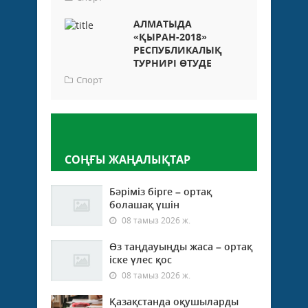
АЛМАТЫДА
«ҚЫРАН-2018»
РЕСПУБЛИКАЛЫҚ
ТУРНИРІ ӨТУДЕ
Спорт
Пікір қалдыру
СОҢҒЫ ЖАҢАЛЫҚТАР
Бәріміз бірге – ортақ
болашақ үшін
08 тамыз 2026 ж.
Өз таңдауыңды жаса – ортақ
іске үлес қос
08 тамыз 2026 ж.
Қазақстанда оқушыларды