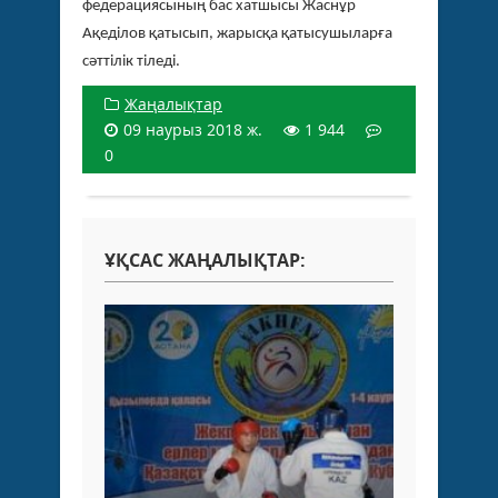
федерациясының бас хатшысы Жаснұр
Ақеділов қатысып, жарысқа қатысушыларға
сәттілік тіледі.
Жаңалықтар
09 наурыз 2018 ж.
1 944
0
ҰҚСАС ЖАҢАЛЫҚТАР: