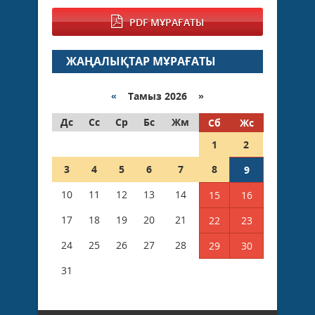
PDF МҰРАҒАТЫ
ЖАҢАЛЫҚТАР МҰРАҒАТЫ
«
Тамыз 2026 »
Дс
Сс
Ср
Бс
Жм
Сб
Жс
1
2
3
4
5
6
7
8
9
10
11
12
13
14
15
16
17
18
19
20
21
22
23
24
25
26
27
28
29
30
31