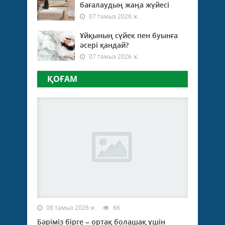
бағалаудың жаңа жүйесі
07 тамыз 2026 ж.
Ұйқының сүйек пен буынға
әсері қандай?
07 тамыз 2026 ж.
ҚОҒАМ
08 тамыз 2026 ж.
66
Бәріміз бірге – ортақ болашақ үшін