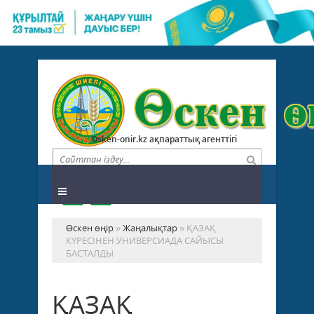
Osken-onir.kz ақпараттық агенттігі
Өскен өңір
»
Жаңалықтар
» ҚАЗАҚ
КҮРЕСІНЕН УНИВЕРСИАДА САЙЫСЫ
БАСТАЛДЫ
ҚАЗАҚ