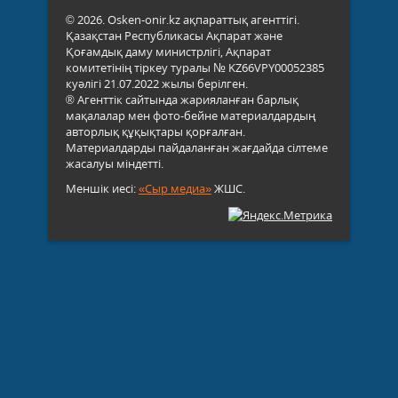
© 2026. Osken-onir.kz ақпараттық агенттігі.
Қазақстан Республикасы Ақпарат және
Қоғамдық даму министрлігі, Ақпарат
комитетінің тіркеу туралы № KZ66VPY00052385
куәлігі 21.07.2022 жылы берілген.
® Агенттік сайтында жарияланған барлық
мақалалар мен фото-бейне материалдардың
авторлық құқықтары қорғалған.
Материалдарды пайдаланған жағдайда сілтеме
жасалуы міндетті.
Меншік иесі:
«Сыр медиа»
ЖШС.