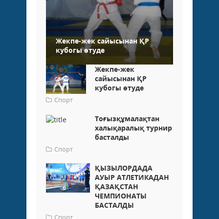
Жекпе-жек сайысынан ҚР
кубогы өтуде
Жекпе-жек
сайысынан ҚР
кубогы өтуде
Спорт
Тоғызқұмалақтан
халықаралық турнир
басталды
Спорт
ҚЫЗЫЛОРДАДА
АУЫР АТЛЕТИКАДАН
ҚАЗАҚСТАН
ЧЕМПИОНАТЫ
БАСТАЛДЫ
Спорт