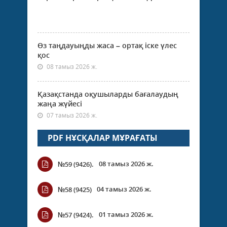
Өз таңдауыңды жаса – ортақ іске үлес
қос
08 тамыз 2026 ж.
Қазақстанда оқушыларды бағалаудың
жаңа жүйесі
07 тамыз 2026 ж.
PDF НҰСҚАЛАР МҰРАҒАТЫ
08 тамыз 2026 ж.
№59 (9426).
04 тамыз 2026 ж.
№58 (9425)
01 тамыз 2026 ж.
№57 (9424).