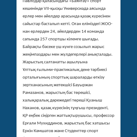
Павлодар қаласындағы «Баянтау» спорт
кешенінде VII-қысқы Универсиада аясында
ерлер мен әйелдер арасында қазақ күресінен
сайыстар басталып кетті. Оған еліміздегі ЖОО-
нан ерлерден 24, әйелдерден 14 команда
сапында 257 спортшы кілемге шығады.
Байрақты бәсеке үш күнге созылып жарыс
жеңімпаздары мен жүлдегерлері анықталады.
Жарыстың салтанатты ашылуына
Ұлттық ғылыми-практикалық дене тәрбиесі
орталығының спорттық шараларды өткізу
зертханасының жетекшісі Бауыржан
Рамазанов, жарыстың бас төрешісі,
халықаралық дәрежедегі төреші Қуаныш
Наханов, қазақ күресінің тұңғыш президенті,
ҚР еңбек сіңірген жаттықтырушысы, профессор
Ерғали Мухиддинов, жарыстың бас хатшысы
Еркін Кәмшатов және Студенттер спорт