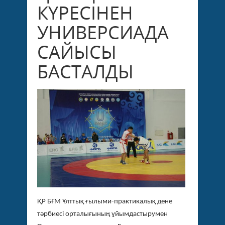
КҮРЕСІНЕН
УНИВЕРСИАДА
САЙЫСЫ
БАСТАЛДЫ
ҚР БҒМ Ұлттық ғылыми-практикалық дене
тәрбиесі орталығының ұйымдастырумен