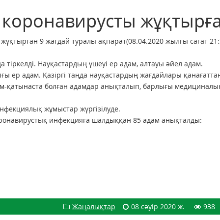
м коронавирусты жұқтырғ
қтырған 9 жағдай туралы ақпарат(08.04.2020 жылғы сағат 21:3
тіркелді. Науқастардың үшеуі ер адам, алтауы әйел адам.
лғы ер адам. Қазіргі таңда науқастардың жағдайлары қанағатта
рым-қатынаста болған адамдар анықталып, барлығы медициналы
нфекциялық жұмыстар жүргізілуде.
оронавирустық инфекцияға шалдыққан 85 адам анықталды:
Жаңалықтар
08 сәуір 2020 ж.
938