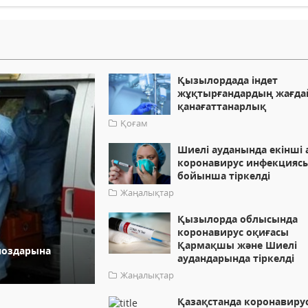
Қызылордада індет
жұқтырғандардың жағд
қанағаттанарлық
Қоғам
Шиелі ауданында екінші
коронавирус инфекцияс
бойынша тіркелді
Жаңалықтар
Қызылорда облысында
коронавирус оқиғасы
Қармақшы және Шиелі
гноздарына
аудандарында тіркелді
Жаңалықтар
Қазақстанда коронавиру