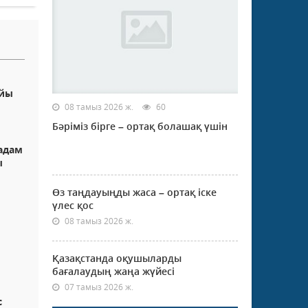
айы
08 тамыз 2026 ж.
60
Бәріміз бірге – ортақ болашақ үшін
 адам
ы
Өз таңдауыңды жаса – ортақ іске
үлес қос
08 тамыз 2026 ж.
Қазақстанда оқушыларды
бағалаудың жаңа жүйесі
07 тамыз 2026 ж.
с