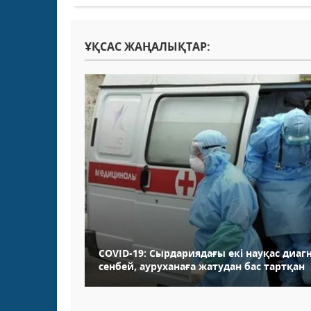
ҰҚСАС ЖАҢАЛЫҚТАР:
COVID-19: Сырдариядағы екі науқас диа
сенбей, ауруханаға жатудан бас тартқан