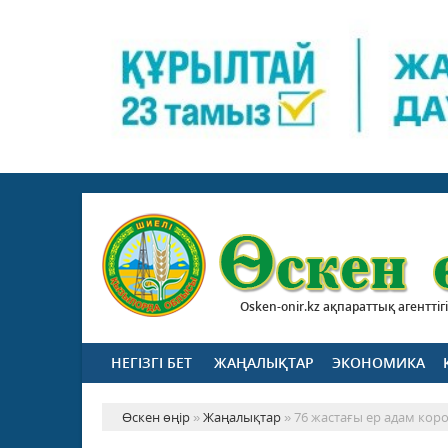
Osken-onir.kz ақпараттық агенттігі
НЕГІЗГІ БЕТ
ЖАҢАЛЫҚТАР
ЭКОНОМИКА
Өскен өңір
»
Жаңалықтар
» 76 жастағы ер адам ко