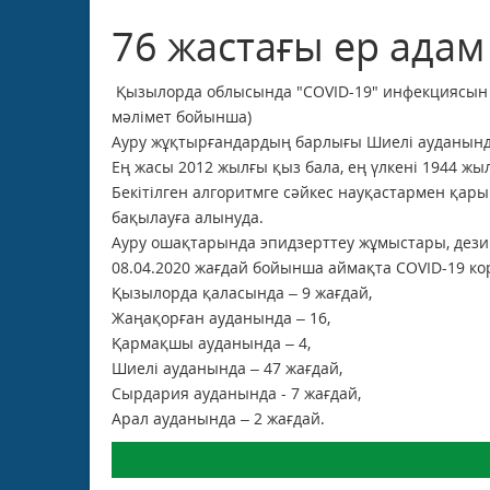
76 жастағы ер ада
Қызылорда облысында "COVID-19" инфекциясын жұ
мәлімет бойынша)
Ауру жұқтырғандардың барлығы Шиелі ауданында 
Ең жасы 2012 жылғы қыз бала, ең үлкені 1944 жы
Бекітілген алгоритмге сәйкес науқастармен қа
бақылауға алынуда.
Ауру ошақтарында эпидзерттеу жұмыстары, дези
08.04.2020 жағдай бойынша аймақта COVID-19 к
Қызылорда қаласында – 9 жағдай,
Жаңақорған ауданында – 16,
Қармақшы ауданында – 4,
Шиелі ауданында – 47 жағдай,
Сырдария ауданында - 7 жағдай,
Арал ауданында – 2 жағдай.