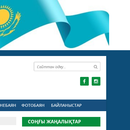
НЕБАЯН
ФОТОБАЯН
БАЙЛАНЫСТАР
СОҢҒЫ ЖАҢАЛЫҚТАР