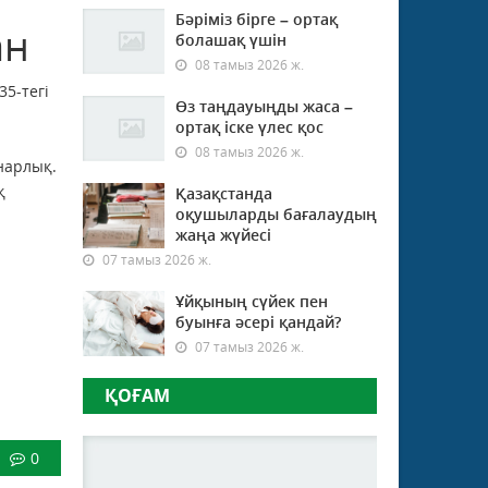
Бәріміз бірге – ортақ
ан
болашақ үшін
08 тамыз 2026 ж.
5-тегі
Өз таңдауыңды жаса –
ортақ іске үлес қос
08 тамыз 2026 ж.
нарлық.
қ
Қазақстанда
оқушыларды бағалаудың
жаңа жүйесі
07 тамыз 2026 ж.
Ұйқының сүйек пен
буынға әсері қандай?
07 тамыз 2026 ж.
ҚОҒАМ
0