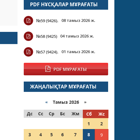
PDF НҰСҚАЛАР МҰРАҒАТЫ
08 тамыз 2026 ж.
№59 (9426).
04 тамыз 2026 ж.
№58 (9425)
01 тамыз 2026 ж.
№57 (9424).
PDF МҰРАҒАТЫ
ЖАҢАЛЫҚТАР МҰРАҒАТЫ
«
Тамыз 2026 »
Дс
Сс
Ср
Бс
Жм
Сб
Жс
1
2
3
4
5
6
7
8
9