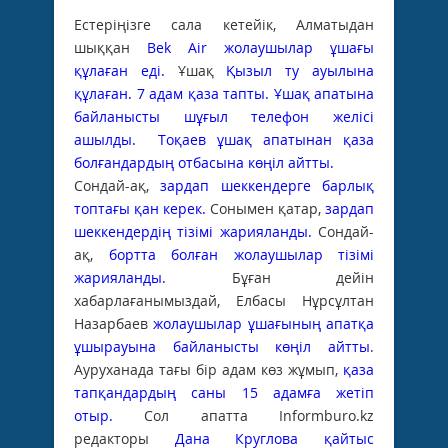
Естеріңізге сала кетейік, Алматыдан
шыққан
Bek Air жолаушылар ұшағы
құлаған еді.
Ұшақ
Қызыл ту ауылына
құлаған.
7 адам қаза тапты.
Ұшақ апатына
байланысты шұғыл телефон желісі
ашылды.
Тоқаев ұшақ апатынан қаза
болғандардың отбасына көңіл айтты.
Сондай-ақ,
зардап шеккендерге барлық
топтағы қан керек.
Сонымен қатар,
з
ардап
шеккендердің тізімі жарияланды.
Сондай-
ақ,
б
ортта болған жолаушылар тізімі
жарияланды.
Бұған дейін
хабарлағанымыздай, Елбасы Нұрсұлтан
Назарбаев
жолаушылар ұшағының апатқа
ұшырауына байланысты көңіл айтты
.
Ауруханада тағы бір адам көз жұмып,
қаза
тапқандардың саны 15 адамға жетіп
отыр.
Сол апатта Informburo.kz
редакторы
Дана Круглова қайтыс