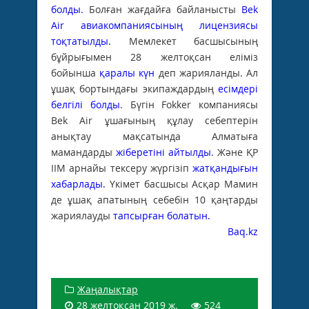
болды.
Болған жағдайға байланысты
Bek
Аir авиакомпаниясының лицензиясы
тоқтатылды.
Мемлекет басшысының
бұйрығымен 28 желтоқсан еліміз
бойынша
қаралы күн
деп жарияланды. Ал
ұшақ бортындағы экипаждардың
есімдері
белгілі болды
. Бүгін Fokker компаниясы
Bek Air ұшағының құлау себептерін
анықтау мақсатында Алматыға
мамандарды
жіберетіні айтылды
. Және ҚР
ІІМ арнайы тексеру жүргізіп
жатқандығын
хабарлады.
Үкімет басшысы Асқар Мамин
де ұшақ апатының себебін 10 қаңтарды
жариялауды
тапсырған болатын.
Baq.kz
Жаңалықтар
28 желтоқсан 2019 ж.
524