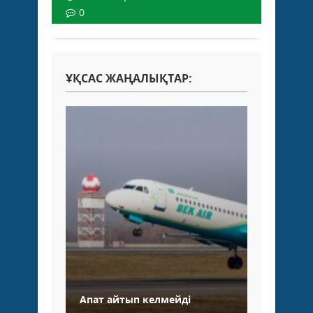
0
ҰҚСАС ЖАҢАЛЫҚТАР:
Апат айтып келмейді