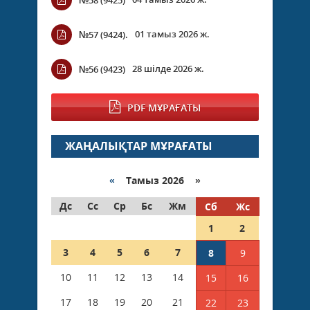
№58 (9425)
01 тамыз 2026 ж.
№57 (9424).
28 шілде 2026 ж.
№56 (9423)
PDF МҰРАҒАТЫ
ЖАҢАЛЫҚТАР МҰРАҒАТЫ
«
Тамыз 2026 »
Дс
Сс
Ср
Бс
Жм
Сб
Жс
1
2
3
4
5
6
7
8
9
10
11
12
13
14
15
16
17
18
19
20
21
22
23