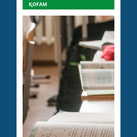
ҚОҒАМ