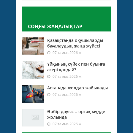
Пікір қалдыру
СОҢҒЫ ЖАҢАЛЫҚТАР
Қазақстанда оқушыларды
бағалаудың жаңа жүйесі
07 тамыз 2026 ж.
Ұйқының сүйек пен буынға
әсері қандай?
07 тамыз 2026 ж.
Астанада жолдар жабылады
07 тамыз 2026 ж.
Әрбір дауыс – ортақ мүдде
жолында
07 тамыз 2026 ж.