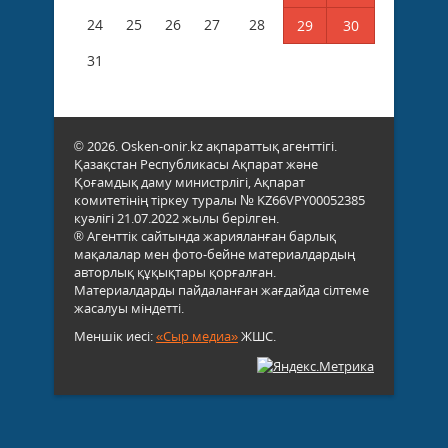
24
25
26
27
28
29
30
31
© 2026. Osken-onir.kz ақпараттық агенттігі.
Қазақстан Республикасы Ақпарат және
Қоғамдық даму министрлігі, Ақпарат
комитетінің тіркеу туралы № KZ66VPY00052385
куәлігі 21.07.2022 жылы берілген.
® Агенттік сайтында жарияланған барлық
мақалалар мен фото-бейне материалдардың
авторлық құқықтары қорғалған.
Материалдарды пайдаланған жағдайда сілтеме
жасалуы міндетті.
Меншік иесі:
«Сыр медиа»
ЖШС.