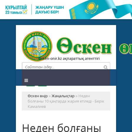
Osken-onir.kz ақпараттық агенттігі
Өскен өңір
»
Жаңалықтар
» Неден
болғаны 10 қаңтарда жария етіледі - Берік
Камалиев
Неден болғаны