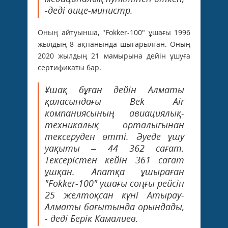
-деді вице-министр.
Оның айтуынша, "Fokker-100" ұшағы 1996
жылдың 8 ақпанында шығарылған. Оның
2020 жылдың 21 мамырына дейін ұшуға
сертификаты бар.
Ұшақ бұған дейін Алматы
қаласындағы Bek Air
компаниясының авиациялық-
техникалық орталығынан
тексеруден өтті. Әуеде ұшу
уақыты – 44 362 сағат.
Тексерістен кейін 361 сағат
ұшқан. Апатқа ұшыраған
"Fokker-100" ұшағы соңғы рейсін
25 желтоқсан күні Атырау-
Алматы бағытында орындады,
- деді Берік Камалиев.