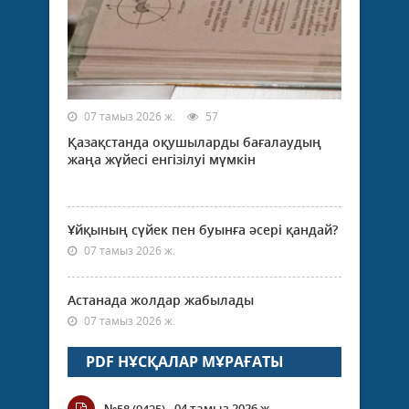
07 тамыз 2026 ж.
57
Қазақстанда оқушыларды бағалаудың
жаңа жүйесі енгізілуі мүмкін
Ұйқының сүйек пен буынға әсері қандай?
07 тамыз 2026 ж.
Астанада жолдар жабылады
07 тамыз 2026 ж.
PDF НҰСҚАЛАР МҰРАҒАТЫ
04 тамыз 2026 ж.