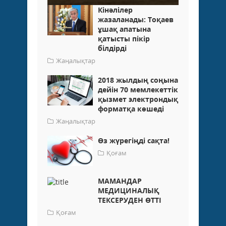
Кінәлілер
жазаланады: Тоқаев
ұшақ апатына
қатысты пікір
білдірді
Жаңалықтар
2018 жылдың соңына
дейін 70 мемлекеттік
қызмет электрондық
форматқа көшеді
Жаңалықтар
Өз жүрегіңді сақта!
Қоғам
МАМАНДАР
МЕДИЦИНАЛЫҚ
ТЕКСЕРУДЕН ӨТТІ
Қоғам