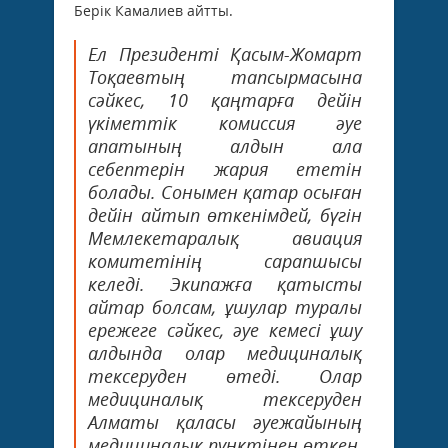
Берік Камалиев айтты.
Ел Президенті Қасым-Жомарт
Тоқаевтың тапсырмасына
сәйкес, 10 қаңтарға дейін
үкіметтік комиссия әуе
апатының алдын ала
себептерін жария ететін
болады. Сонымен қатар осыған
дейін айтып өткенімдей, бүгін
Мемлекетаралық авиация
комитетінің сарапшысы
келеді. Экипажға қатысты
айтар болсам, ұшулар туралы
ережеге сәйкес, әуе кемесі ұшу
алдында олар медициналық
тексеруден өтеді. Олар
медициналық тексеруден
Алматы қаласы әуежайының
медициналық пунктінен өткен,