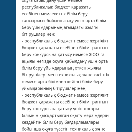
оқуға қабылдану үшін немесе
республикалық бюджет қаражаты
есебінен мемлекеттік білім беру
тапсырысы бойынша оқу үшін орта білім
беру ұйымдарының ағымдағы жылғы
бітірушілерінен;
- республикалық бюджет немесе жергілікті
бюджет қаражаты есебінен білім грантын
беру конкурсына қатысу немесе ЖОО-ға
ақылы негізде оқуға қабылдану үшін орта
білім беру ұйымдарының өткен жылғы
бітірушілері мен техникалық және кәсіптік
немесе орта білімнен кейінгі білім беру
ұйымдарының бітірушілерінен;
- республикалық бюджет немесе жергілікті
бюджет қаражаты есебінен білім грантын
беру конкурсына қатысу үшін жоғары
білімнің қысқартылған оқыту мерзімдерін
көздейтін білім беру бағдарламалары
бойынша оқуға түсетін техникалық және