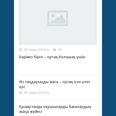
08 тамыз 2026 ж.
64
Бәріміз бірге – ортақ болашақ үшін
Өз таңдауыңды жаса – ортақ іске үлес
қос
08 тамыз 2026 ж.
Қазақстанда оқушыларды бағалаудың
жаңа жүйесі