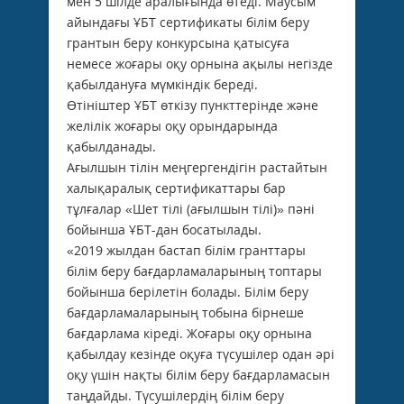
мен 5 шілде аралығында өтеді. Маусым
айындағы ҰБТ сертификаты білім беру
грантын беру конкурсына қатысуға
немесе жоғары оқу орнына ақылы негізде
қабылдануға мүмкіндік береді.
Өтініштер ҰБТ өткізу пункттерінде және
желілік жоғары оқу орындарында
қабылданады.
Ағылшын тілін меңгергендігін растайтын
халықаралық сертификаттары бар
тұлғалар «Шет тілі (ағылшын тілі)» пәні
бойынша ҰБТ-дан босатылады.
«2019 жылдан бастап білім гранттары
білім беру бағдарламаларының топтары
бойынша берілетін болады. Білім беру
бағдарламаларының тобына бірнеше
бағдарлама кіреді. Жоғары оқу орнына
қабылдау кезінде оқуға түсушілер одан әрі
оқу үшін нақты білім беру бағдарламасын
таңдайды. Түсушілердің білім беру