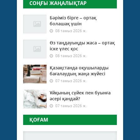
СОҢҒЫ ЖАҢАЛЫҚТАР
Бәріміз бірге – ортақ
болашақ үшін
08 тамыз 2026 ж.
Өз таңдауыңды жаса – ортақ
іске үлес қос
08 тамыз 2026 ж.
Қазақстанда оқушыларды
бағалаудың жаңа жүйесі
07 тамыз 2026 ж.
Ұйқының сүйек пен буынға
әсері қандай?
07 тамыз 2026 ж.
ҚОҒАМ