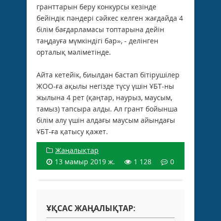
гранттарын беру конкурсы кезінде
бейіндік пәндері сәйкес келген жағдайда 4
білім бағдарламасы топтарына дейін
таңдауға мүмкіндігі бар», - делінген
орталық мәліметінде.
Айта кетейік, биылдан бастап бітірушілер
ЖОО-ға ақылы негізде түсу үшін ҰБТ-ны
жылына 4 рет (қаңтар, наурыз, маусым,
тамыз) тапсыра алды. Ал грант бойынша
білім алу үшін алдағы маусым айындағы
ҰБТ-ға қатысу қажет.
Жаңалықтар
13 мамыр 2019 ж.
1 128
0
ҰҚСАС ЖАҢАЛЫҚТАР: