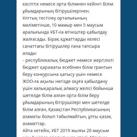
кәсіптік немесе орта білімнен кейінгі білім
ұйымдарының бітірушілерінен.
Ұлттық тестілеу орталығының
мәліметінше, 10 мамыр мен 5 маусым
аралығында ҰБТ-ға өтініштер қабылдау
жалғасады. Бірақ құжаттарды келесі
санаттағы бітірушілер ғана тапсыра
алады:
- республикалық бюджет немесе жергілікті
бюджет қаражаты есебінен білім грантын
беру конкурсына қатысу үшін немесе
ЖОО-ға ақылы негізде оқуға қабылдану
үшін халықаралық алмасу желісі бойынша
шетелде білім алған орта білім беру
ұйымдарының бітірушілері мен шетелде
білім алған, Қазақстан Республикасының
азаматы болып табылмайтын, ұлты қазақ
азаматтар.
Айта кетейік, ҰБТ 2019 жылғы 20 маусым