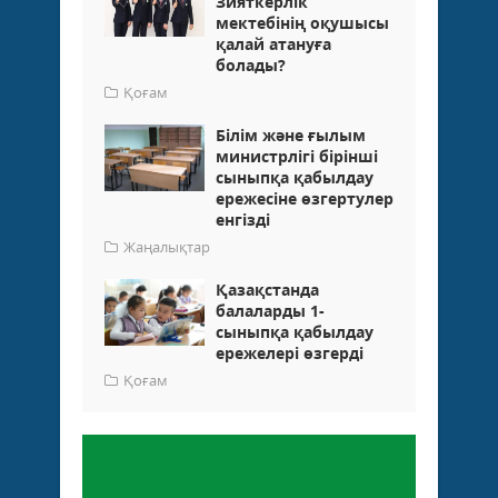
Зияткерлік
мектебінің оқушысы
қалай атануға
болады?
Қоғам
Білім және ғылым
министрлігі бірінші
сыныпқа қабылдау
ережесіне өзгертулер
енгізді
Жаңалықтар
Қазақстанда
балаларды 1-
сыныпқа қабылдау
ережелері өзгерді
Қоғам
Пікір қалдыру