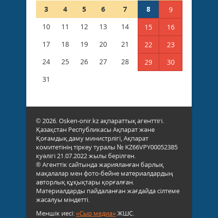
3
4
5
6
7
8
9
10
11
12
13
14
15
16
17
18
19
20
21
22
23
24
25
26
27
28
29
30
31
© 2026. Osken-onir.kz ақпараттық агенттігі.
Қазақстан Республикасы Ақпарат және
Қоғамдық даму министрлігі, Ақпарат
комитетінің тіркеу туралы № KZ66VPY00052385
куәлігі 21.07.2022 жылы берілген.
® Агенттік сайтында жарияланған барлық
мақалалар мен фото-бейне материалдардың
авторлық құқықтары қорғалған.
Материалдарды пайдаланған жағдайда сілтеме
жасалуы міндетті.
Меншік иесі:
«Сыр медиа»
ЖШС.