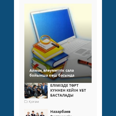
Аймақ әлеуметтік сала
бойынша көш басында
ЕЛІМІЗДЕ ТӨРТ
КҮННЕН КЕЙІН ҰБТ
БАСТАЛАДЫ
Қоғам
Назарбаев