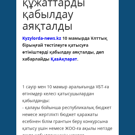
құжаттарды
қабылдау
аяқталды
Kyzylorda-news.kz
10 мамырда Ұлттық
бірыңғай тестілеуге қатысуға
өтініштерді қабылдау аяқталды, деп
хабарлайды
ҚазАқпарат
.
1 сәуір мен 10 мамыр аралығында ҰБТ-ға
өтінімдер келесі қатысушылардан
қабылданды:
- қалауы бойынша республикалық бюджет
немесе жергілікті бюджет қаражаты
есебінен білім грантын беру конкурсына
қатысу үшін немесе ЖОО-ға ақылы негізде