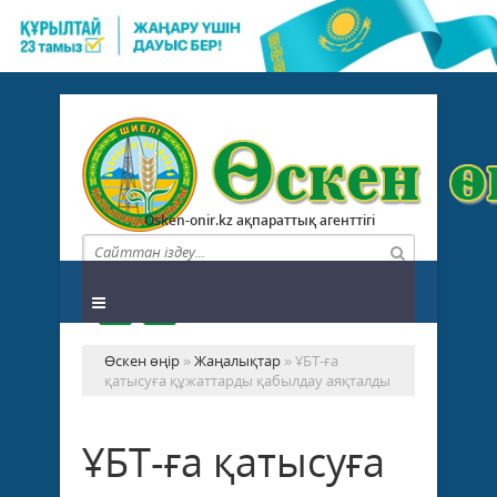
Osken-onir.kz ақпараттық агенттігі
Өскен өңір
»
Жаңалықтар
» ҰБТ-ға
қатысуға құжаттарды қабылдау аяқталды
ҰБТ-ға қатысуға