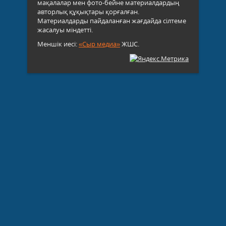
мақалалар мен фото-бейне материалдардың
авторлық құқықтары қорғалған.
Материалдарды пайдаланған жағдайда сілтеме
жасалуы міндетті.
Меншік иесі:
«Сыр медиа»
ЖШС.