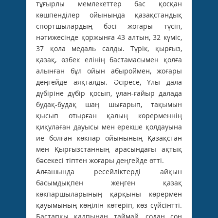
тұғырлы мемлекеттер бас қосқан
көшпенділер ойынында қазақстандық
спортшылардың бәсі жоғары түсіп,
нәтижесінде қоржынға 43 алтын, 32 күміс,
37 қола медаль салды. Түрік, қырғыз,
қазақ, өзбек елінің бастамасымен қолға
алынған бұл ойын абыроймен, жоғары
деңгейде аяқталды. Әсіресе, Ұлы дала
дүбіріне дүбір қосып, ұлан-ғайыр далада
будақ-будақ шаң шығарып, тақымын
қысып отырған қалың көрерменнің
қиқулаған дауысы мен ерекше қолдауына
ие болған көкпар ойынының Қазақстан
мен Қырғызстанның арасындағы ақтық
бәсекесі тіптен жоғары деңгейде өтті.
Алғашында ресейліктерді айқын
басымдықпен жеңген қазақ
көкпаршыларының қарқыны көрермен
қауымының көңілін көтеріп, көз сүйсінтті.
Бастапқы қалпынан таймай, содан соң