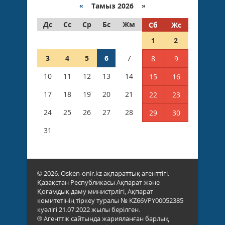
«
Тамыз 2026 »
Дс
Сс
Ср
Бс
Жм
Сб
Жс
1
2
3
4
5
6
7
8
9
10
11
12
13
14
15
16
17
18
19
20
21
22
23
24
25
26
27
28
29
30
31
© 2026. Osken-onir.kz ақпараттық агенттігі.
Қазақстан Республикасы Ақпарат және
Қоғамдық даму министрлігі, Ақпарат
комитетінің тіркеу туралы № KZ66VPY00052385
куәлігі 21.07.2022 жылы берілген.
® Агенттік сайтында жарияланған барлық