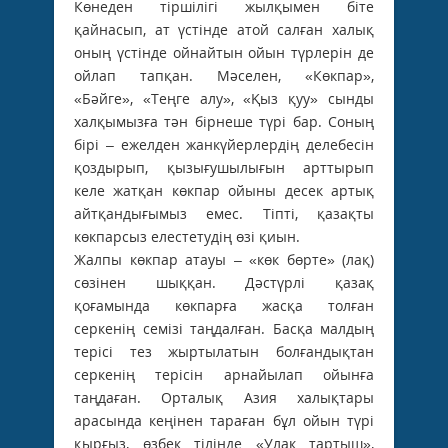
Көнеден тіршілігі жылқымен біте
қайнасып, ат үстінде атой салған халық
оның үстінде ойнайтын ойын түрлерін де
ойлап тапқан. Мәселен, «Көкпар»,
«Бәйге», «Теңге алу», «Қыз қуу» сынды
халқымызға тән бірнеше түрі бар. Соның
бірі – ежелден жанкүйерлердің делебесін
қоздырып, қызығушылығын арттырып
келе жатқан көкпар ойыны десек артық
айтқандығымыз емес. Тіпті, қазақты
көкпарсыз елестетудің өзі қиын.
Жалпы көкпар атауы – «көк бөрте» (лақ)
сөзінен шыққан. Дәстүрлі қазақ
қоғамында көкпарға жасқа толған
серкенің семізі таңдалған. Басқа малдың
терісі тез жыртылатын болғандықтан
серкенің терісін арнайылап ойынға
таңдаған. Орталық Азия халықтары
арасында кеңінен тараған бұл ойын түрі
қырғыз, өзбек тілінде «Улак тартыш»,