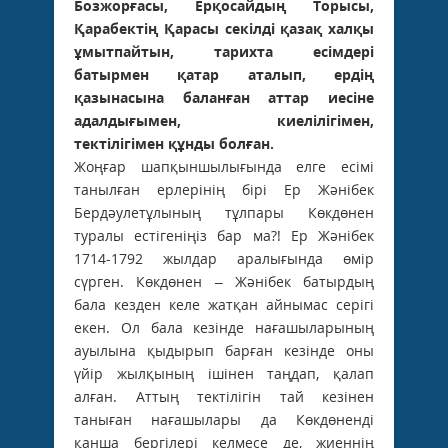
Бозжорғасы, Ерқосайдың Торысы,
Қарабектің Қарасы секілді қазақ халқы
ұмытпайтын, тарихта есімдері
батырмен қатар аталып, ердің
қазынасына баланған аттар иесіне
адалдығымен, киелілігімен,
тектілігімен құнды болған.
Жоңғар шапқыншылығында елге есімі
танылған ерлерінің бірі Ер Жәнібек
Бердәулетұлының тұлпары Көкдөнен
туралы естігеніңіз бар ма?! Ер Жәнібек
1714-1792 жылдар аралығында өмір
сүрген. Көкдөнен – Жәнібек батырдың
бала кезден келе жатқан айнымас серігі
екен. Ол бала кезінде нағашыларының
ауылына қыдырып барған кезінде оны
үйір жылқының ішінен таңдап, қалап
алған. Аттың тектілігін тай кезінен
таныған нағашылары да Көкдөненді
қанша бергілері келмесе де, жиеннің