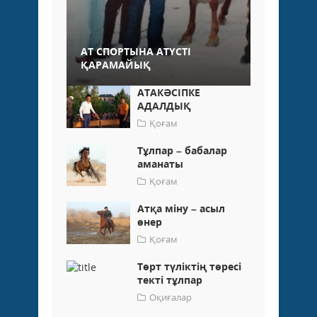
АТ СПОРТЫНА АТҮСТІ
ҚАРАМАЙЫҚ
АТАКӘСІПКЕ
АДАЛДЫҚ
Қоғам
Тұлпар – бабалар
аманаты
Қоғам
Атқа міну – асыл
өнер
Қоғам
Төрт түліктің төресі
текті тұлпар
Оқиғалар