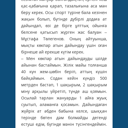
қас-қабағына қарап, тазалығына аса мән
беру керек. Осы спорт түріне бала кезінен
жақын болып, бүгінде дүбірлі додаға ат
дайындап, өзі де бірге ұлттық ойынға
белсене қатысып жүрген жас балуан –
Мұстафа Төлегенов. Оның айтуынша,
мықты көкпар атын дайындау үшін оған
бірнеше ай ерекше күтім керек.
– Мен көкпар атын дайындауды шілде
айынан бастаймын. Жілік майы толғанша
40 күн жем-шөбін беріп, аттың күшін
байқаймын. Содан кейін күндіз 500
метрден бастап, 1 шақырым, 2 шақырым
міну арқылы үйретіп, түнде аш қоямын.
Осылай тарлан жануарды 1 айға жуық
суытып, аламанға қосамын. Дайындаған
жүйрік ат әбден бабына келсе, шыққан
терінде бөтен дәм болмайды дегенді
естуші едім, бүгінде мәнін түсінгендеймін.