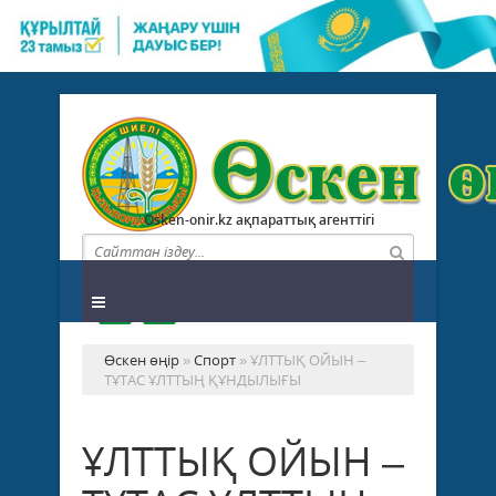
Osken-onir.kz ақпараттық агенттігі
Өскен өңір
»
Спорт
» ҰЛТТЫҚ ОЙЫН –
ТҰТАС ҰЛТТЫҢ ҚҰНДЫЛЫҒЫ
ҰЛТТЫҚ ОЙЫН –