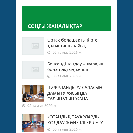
Пікір қалдыру
СОҢҒЫ ЖАҢАЛЫҚТАР
Ортақ болашақты бірге
қалыптастырайық
05 тамыз 2026 ж.
Белсенді таңдау – жарқын
болашақтың кепілі
05 тамыз 2026 ж.
ЦИФРЛАНДЫРУ САЛАСЫН
ДАМЫТУ АЯСЫНДА
САЛЫНАТЫН ЖАҢА
05 тамыз 2026 ж.
«ОТАНДЫҚ ТАУАРЛАРДЫ
ҚОЛДАУ ЖӘНЕ ІЛГЕРІЛЕТУ
05 тамыз 2026 ж.