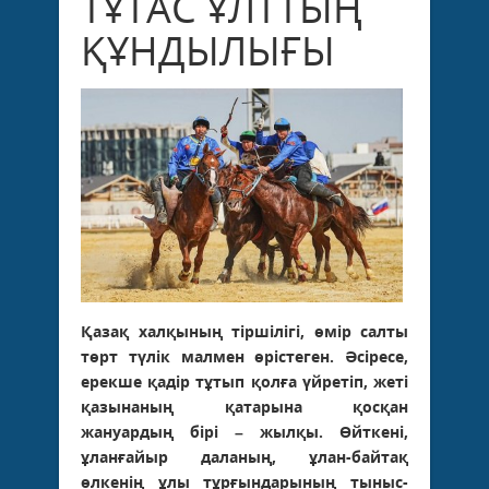
ТҰТАС ҰЛТТЫҢ
ҚҰНДЫЛЫҒЫ
Қазақ халқының тіршілігі, өмір салты
төрт түлік малмен өрістеген. Әсіресе,
ерекше қадір тұтып қолға үйретіп, жеті
қазынаның қатарына қосқан
жануардың бірі – жылқы. Өйткені,
ұланғайыр даланың, ұлан-байтақ
өлкенің ұлы тұрғындарының тыныс-