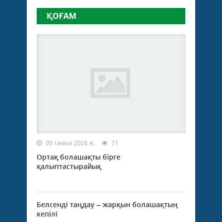
ҚОҒАМ
05 тамыз 2026 ж.
71
Ортақ болашақты бірге
қалыптастырайық
Белсенді таңдау – жарқын болашақтың
кепілі