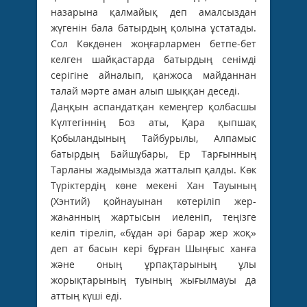
назарына қалмайық деп амалсыздан
жүгенін бала батырдың қолына ұстатады.
Сол Көкдөнен жоңғарлармен бетпе-бет
келген шайқастарда батырдың сенімді
серігіне айналып, қанжоса майданнан
талай мәрте аман алып шыққан деседі.
Даңқын аспандатқан кемеңгер қолбасшы
Күлтегіннің Боз аты, Қара қыпшақ
Қобыландының Тайбурылы, Алпамыс
батырдың Байшұбары, Ер Тарғынның
Тарланы жадымызда жатталып қалды. Көк
Түріктердің көне мекені Хан Тауының
(Хэнтий) қойнауынан көтеріліп жер-
жаһанның жартысын иеленіп, теңізге
келіп тіреліп, «бұдан әрі барар жер жоқ»
деп ат басын кері бұрған Шыңғыс ханға
және оның ұрпақтарының ұлы
жорықтарының туының жығылмауы да
аттың күші еді.