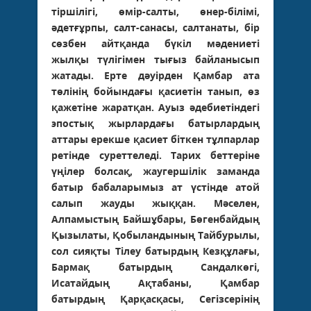
тіршілігі, өмір-салты, өнер-білімі,
әдетғұрпы, салт-санасы, салтанаты, бір
сөзбен айтқанда бүкіл мәдениеті
жылқы түлігімен тығыз байланысып
жатады. Ерте дәуірден Қамбар ата
төлінің бойындағы қасиетін танып, өз
қажетіне жаратқан. Ауыз әдебиетіндегі
эпостық жырлардағы батырлардың
аттары ерекше қасиет біткен тұлпарлар
ретінде суреттеледі. Тарих беттеріне
үңілер болсақ, жаугершілік заманда
батыр бабаларымыз ат үстінде атой
салып жауды жыққан. Мәселен,
Алпамыстың Байшұбары, Бөгенбайдың
Қызылаты, Қобыландының Тайбурылы,
сол сияқты Тілеу батырдың Кезқұлағы,
Бармақ батырдың Сандалкөгі,
Исатайдың Ақтабаны, Қамбар
батырдың Қарқасқасы, Сегізсерінің