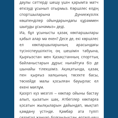
даулы сәттерді шешу үшін қарымта матч
өткізуді ұсынып отырмыз. Көршілес елдің
спортшыларына Дүниежүзілік
көшпенділер ойындарындағы құраммен
шығуды ұсынамыз» деді.
Иә, бұл ұсынысты қазақ көкпаршылары
қабыл алар ма екен? Десе де, екі көршілес
ел көкпаршыларының арасындағы
түсініспеушіліктің оң шешімін табуына,
Қырғызстан мен Қазақстанның спорттық
байланыстарын дұрыс нығайтуға біз де
шынайы тілекшіміз. Ақиқатында, қазақ
пен қырғыз халқының төсекте басы,
төскейде малы қосылған бауырлас ел
екені мағлұм.
Қазіргі күз мезгілі – көкпар ойыны бастау
алып, қызатын шақ. Атбегілер көкпарға
қосатын жылқыларын дайындап, мықтап
қамдану үстінде. Қамбар ата түлігі
сезімтал жануар болғандықтан, ертелі-кеш