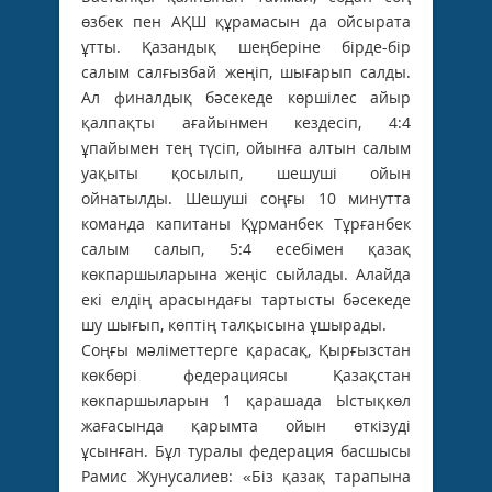
өзбек пен АҚШ құрамасын да ойсырата
ұтты. Қазандық шеңберіне бірде-бір
салым салғызбай жеңіп, шығарып салды.
Ал финалдық бәсекеде көршілес айыр
қалпақты ағайынмен кездесіп, 4:4
ұпайымен тең түсіп, ойынға алтын салым
уақыты қосылып, шешуші ойын
ойнатылды. Шешуші соңғы 10 минутта
команда капитаны Құрманбек Тұрғанбек
салым салып, 5:4 есебімен қазақ
көкпаршыларына жеңіс сыйлады. Алайда
екі елдің арасындағы тартысты бәсекеде
шу шығып, көптің талқысына ұшырады.
Соңғы мәліметтерге қарасақ, Қырғызстан
көкбөрі федерациясы Қазақстан
көкпаршыларын 1 қарашада Ыстықкөл
жағасында қарымта ойын өткізуді
ұсынған. Бұл туралы федерация басшысы
Рамис Жунусалиев: «Біз қазақ тарапына