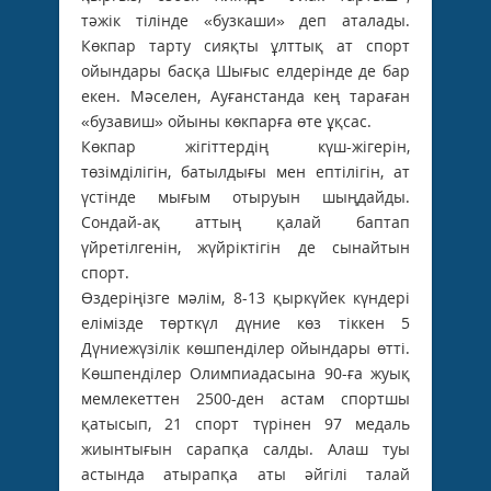
тәжік тілінде «бузкаши» деп аталады.
Көкпар тарту сияқты ұлттық ат спорт
ойындары басқа Шығыс елдерінде де бар
екен. Мәселен, Ауғанстанда кең тараған
«бузавиш» ойыны көкпарға өте ұқсас.
Көкпар жігіттердің күш-жігерін,
төзімділігін, батылдығы мен ептілігін, ат
үстінде мығым отыруын шыңдайды.
Сондай-ақ аттың қалай баптап
үйретілгенін, жүйріктігін де сынайтын
спорт.
Өздеріңізге мәлім, 8-13 қыркүйек күндері
елімізде төрткүл дүние көз тіккен 5
Дүниежүзілік көшпенділер ойындары өтті.
Көшпенділер Олимпиадасына 90-ға жуық
мемлекеттен 2500-ден астам спортшы
қатысып, 21 спорт түрінен 97 медаль
жиынтығын сарапқа салды. Алаш туы
астында атырапқа аты әйгілі талай