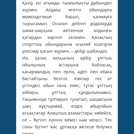
Қазір екі атымды тыңғылықты дайындап
жүрмін. Алдағы өтетін ойындарға
мүмкіндігімше барып, қалмауға
тырысамын. Осыған дейінгі додаларда
шама-шарқым жеткенше алдыңғы
қатардан көрініп келемін. Қазақтың
спорттық ойындарына осылай кішігірім
үлесімді қосып жүрмін, – дейді шабандоз.
Иә, қазақ халқының әрбір ұлттық
ойынының астарына бойласақ,
қаһармандық пен ерлік, әдеп пен ибаға
бастайтыны белгілі. Көкпар тек ат
үстіндегі ойын ғана емес, тұтас ұлттың
айбары, ұлттық құндылығымыз.
Тақымында тұлпарын тулатып, шашасына
шаң жұқтырмай, елдің абыройын
асқақтатар Алаштың азаматтары көбейсе,
ол – бүгінгі күннің жемісі һәм жеңісі. Тек
соны бүгінгі жас ұрпаққа жеткізе білуіміз
керек.