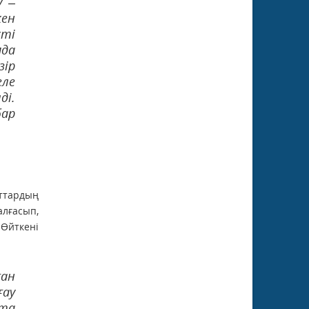
у –
кен
сті
мда
зір
еле
ді.
бар
ттардың
алғасып,
 Өйткені
ған
ғау
тта