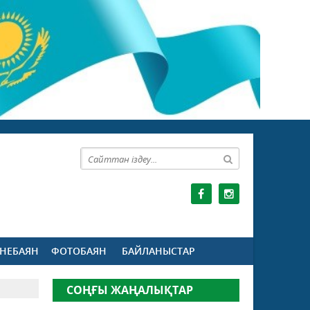
НЕБАЯН
ФОТОБАЯН
БАЙЛАНЫСТАР
СОҢҒЫ ЖАҢАЛЫҚТАР