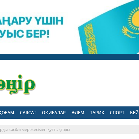
ҚОҒАМ
САЯСАТ
ОҚИҒАЛАР
ӘЛЕМ
ТАРИХ
СПОРТ
БЕЙ
рды кәсіби мерекесімен құттықтады