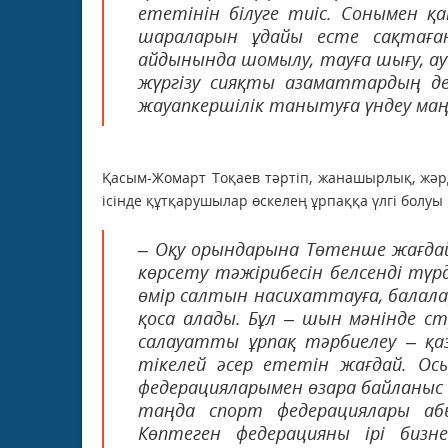
ететінін білуге тиіс. Сонымен қ
шараларын ұдайы есте сақтаған
айдынында шомылу, тауға шығу, ау
жүргізу сияқты азаматтардың де
жауапкершілік танытуға үндеу маң
Қасым-Жомарт Тоқаев тәртіп, жанашырлық, жәр
ісінде құтқарушылар өскелең ұрпаққа үлгі болуы
– Оқу орындарына Төтенше жағдай
көрсету тәжірибесін белсенді түр
өмір салтын насихаттауға, балала
қоса алады. Бұл – шын мәнінде с
салауатты ұрпақ тәрбиелеу – қа
тікелей әсер ететін жағдай. О
федерацияларымен өзара байланыс о
таңда спорт федерациялары аб
Көптеген федерацияны ірі бизн