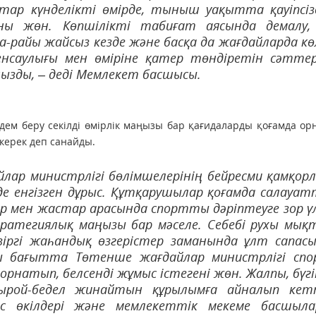
атар күнделікті өмірде, тыныш уақытта қауіпсіз
ы жөн. Көпшілікті табиғат аясында демалу,
а-райы жайсыз кезде және басқа да жағдайларда кө
нсаулығы мен өміріне қатер төндіретін сәтте
ызды, – деді Мемлекет басшысы.
дем беру секілді өмірлік маңызы бар қағидаларды қоғамда о
 керек деп санайды.
лар министрлігі бөлімшелерінің бейресми қамқор
де енгізген дұрыс. Құтқарушылар қоғамда салауа
р мен жастар арасында спортты дәріптеуге зор ү
тратегиялық маңызы бар мәселе. Себебі рухы мық
зіргі жаһандық өзгерістер заманында ұлт сапас
сы бағытта Төтенше жағдайлар министрлігі сп
рнатып, белсенді жұмыс істегені жөн. Жалпы, бүгі
ырой-бедел жинайтын құрылымға айналып кет
ес өкілдері және мемлекеттік мекеме басшыл