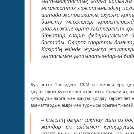
ынтымақтастық жолға қойылуға т
мемлекеттік саясатымыздың негіз
аптада экономикалық ахуалға қаты
дамыту мәселелері қарастырылд
шағын және орта кәсіпкерлікті қо
бірқатар спорт федерациясына 
бастады. Оларға спортты дамыту
Қазірдің өзінде жұмысқа жауапкер
ынтасымен ұмтылатындарын байқа
Бұл ретте Президент ТЖМ қызметкерлері, құ
қауіпсіздігін күзететінін атап өтті. Сондай-а
құтқарушыларға жан-жақты қолдау көрсетілетін
азаматтардың өмірі мен тұрмысы осыған тікелей
– Өзгенің өмірін сақтау үшін өз ба
жандар ең алдымен құтқарушыл
саласының қызметкерлері өз мі