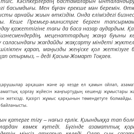
иіс. Кәсіпкерлердің бастамаларын ынталандыр
гі басымдығы. Мен бұған ерекше мән беремін. Өт
сты арнайы жиын өткіздім. Онда еліміздегі бизне
ы. Кеше Премьер-министрге берген тапсырма
лдау қажеттігіне тағы да баса назар аудардым. Қа
бизнесмендердің, меценаттардың жаңа буыны к
 саласындағы жағдайды жақсарту міндеті жүктел
шілікпен қарап, маңызды жеңіске қол жеткізуге 
п отырмыз, – деді Қасым-Жомарт Тоқаев.
тқарушылар әрқашан және әр кезде ел қамын ойлап, азама
қ азаматтық қорғау жүйесін жаңғыртудың кешенді жұмыстары ж
ін жеткізді. Қазіргі жұмыс қарқынын төмендетуге болмайды.
 байланысты.
сын қатерге тігу – нағыз ерлік. Қиындыққа тап бол
ардан көмек күтеді. Бүгінде азаматтық қор
ндетін мінсіз атқарып келеді. Олар сын саға