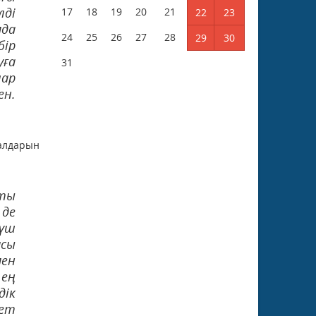
лді
17
18
19
20
21
22
23
мда
24
25
26
27
28
29
30
бір
уға
31
лар
ен.
алдарын
қты
 де
күш
ясы
мен
ең
дік
кет