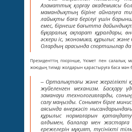
Азаматтық қорғау академиясы бол
мамандықтың біріне айналуға ти
лайықты баға берілуі үшін барынш
емес, бірнеше бағытта дайындық
бұқаралық ақпарат құралдары, ө
әскери іс, экономика, құрылыс және
Олардың арасында спортшылар да а
Президенттің пікірінше, Үкімет пен салалық 
жоюдың тиімді жолдарын қарастыруға баса мән 
– Орталықтағы және жергілікті қ
жүйеленген механизм. Басқару ү
заманауи технологияларды, соның
салу маңызды. Сонымен бірге минис
аясында өнеркәсіп нысандарындағы
құрылыс нормаларын қатаңдат
алдымен, балалар мен жастарға өр
ережелерін мұқият, түсінікті тіл