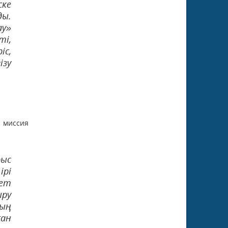
ске
ды.
ау»
і,
іс,
ізу
 миссия
рыс
ірі
кет
ыру
ның
ған