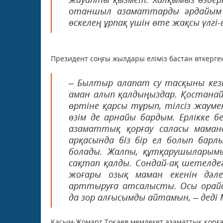
отаншыл азаматтарды әрдайым м
өскелең ұрпақ үшін өте жақсы үлгі-
Президент соңғы жылдары еліміз бастан өткерге
– Былтыр алапат су тасқыны кезі
аман алып қалдыңыздар. Қостанай
өртіне қарсы тұрып, тілсіз жауме
өзім де арнайы бардым. Ерлікке б
азаматтық қорғау саласы маманд
арқасында біз бір ел болып бар
болады. Жалпы, құтқарушыларым
сақтап қалды. Сондай-ақ шетелдег
жоғары озық маман екенін дәлел
арттыруға атсалысты. Осы орайда
да зор алғысымды айтамын, – деді
Қасым-Жомарт Тоқаев мемлекет азаматтық қорғау