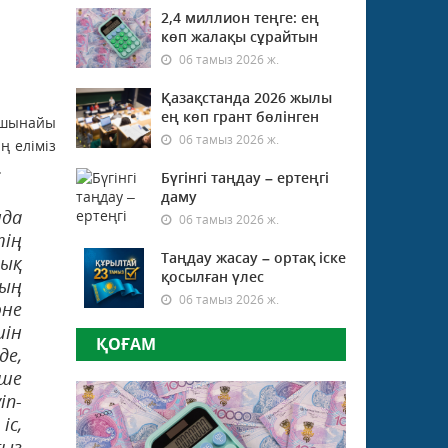
2,4 миллион теңге: ең
көп жалақы сұрайтын
06 тамыз 2026 ж.
Қазақстанда 2026 жылы
ең көп грант бөлінген
 шынайы
06 тамыз 2026 ж.
ң еліміз
.
Бүгінгі таңдау – ертеңгі
даму
да
06 тамыз 2026 ж.
тің
Таңдау жасау – ортақ іске
ық
қосылған үлес
ның
06 тамыз 2026 ж.
не
ін
ҚОҒАМ
е,
ше
іп-
іс,
ғыз