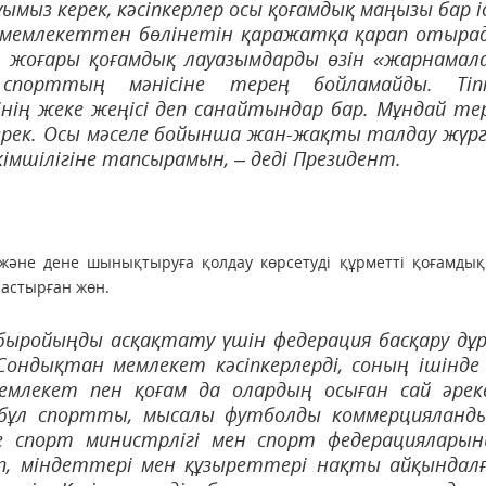
мыз керек, кәсіпкерлер осы қоғамдық маңызы бар і
к мемлекеттен бөлінетін қаражатқа қарап отыра
 жоғары қоғамдық лауазымдарды өзін «жарнамал
 спорттың мәнісіне терең бойламайды. Тіпт
ің жеке жеңісі деп санайтындар бар. Мұндай тер
ерек. Осы мәселе бойынша жан-жақты талдау жүрг
мшілігіне тапсырамын, – деді Президент.
әне дене шынықтыруға қолдау көрсетуді құрметті қоғамдық
растырған жөн.
быройыңды асқақтату үшін федерация басқару дұ
Сондықтан мемлекет кәсіпкерлерді, соның ішінде 
 мемлекет пен қоғам да олардың осыған сай әре
 бұл спортты, мысалы футболды коммерцияланд
е спорт министрлігі мен спорт федерациялары
іп, міндеттері мен құзыреттері нақты айқындал