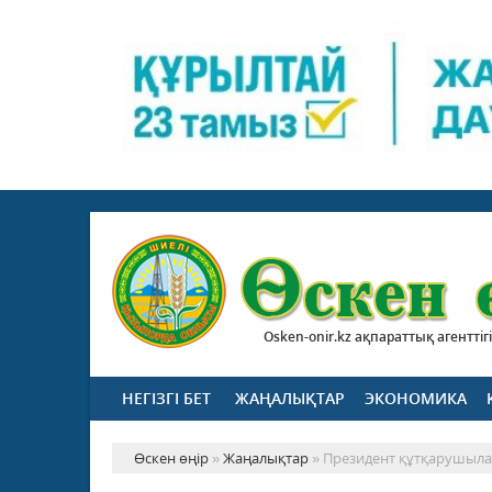
Osken-onir.kz ақпараттық агенттігі
НЕГІЗГІ БЕТ
ЖАҢАЛЫҚТАР
ЭКОНОМИКА
Өскен өңір
»
Жаңалықтар
» Президент құтқарушыла