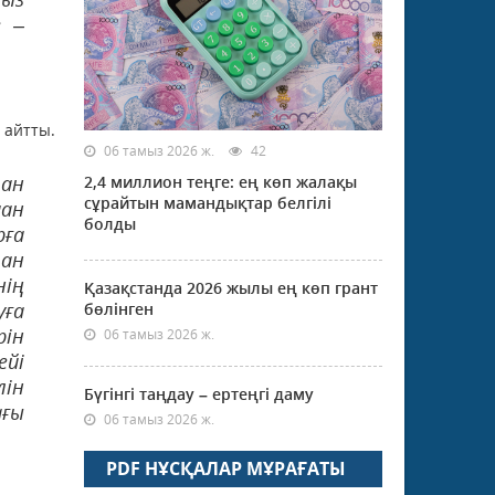
з –
 айтты.
06 тамыз 2026 ж.
42
тан
2,4 миллион теңге: ең көп жалақы
сұрайтын мамандықтар белгілі
ман
болды
рға
тан
нің
Қазақстанда 2026 жылы ең көп грант
уға
бөлінген
рін
06 тамыз 2026 ж.
ейі
лін
Бүгінгі таңдау – ертеңгі даму
ағы
06 тамыз 2026 ж.
PDF НҰСҚАЛАР МҰРАҒАТЫ