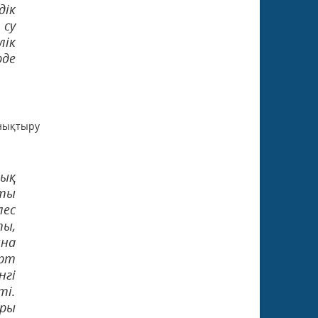
дік
 су
лік
рде
рнықтыру
лық
тты
лес
ты,
ына
орт
нгі
ті.
ары