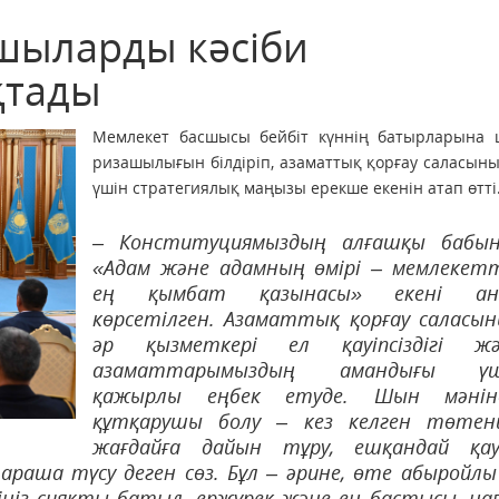
шыларды кәсіби
қтады
Мемлекет басшысы бейбіт күннің батырларына
ризашылығын білдіріп, азаматтық қорғау саласыны
үшін стратегиялық маңызы ерекше екенін атап өтті
– Конституциямыздың алғашқы бабын
«Адам және адамның өмірі – мемлекет
ең қымбат қазынасы» екені ан
көрсетілген. Азаматтық қорғау саласы
әр қызметкері ел қауіпсіздігі жә
азаматтарымыздың амандығы үш
қажырлы еңбек етуде. Шын мәнінд
құтқарушы болу – кез келген төтен
жағдайға дайын тұру, ешқандай қау
араша түсу деген сөз. Бұл – әрине, өте абыройлы 
ңіз сияқты батыл, ержүрек және ең бастысы, на