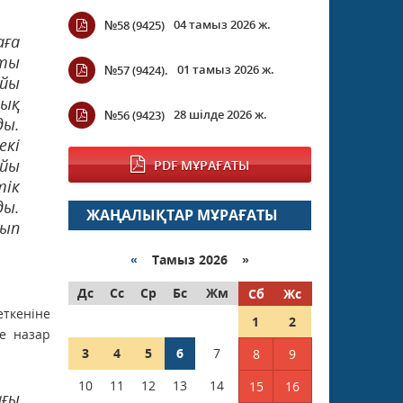
04 тамыз 2026 ж.
№58 (9425)
аға
қты
01 тамыз 2026 ж.
№57 (9424).
айы
дық
28 шілде 2026 ж.
№56 (9423)
ы.
екі
айы
PDF МҰРАҒАТЫ
тік
ды.
ЖАҢАЛЫҚТАР МҰРАҒАТЫ
тып
«
Тамыз 2026 »
Дс
Сс
Ср
Бс
Жм
Сб
Жс
ткеніне
1
2
е назар
3
4
5
6
7
8
9
10
11
12
13
14
15
16
ғы