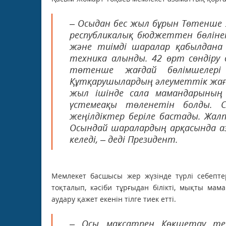
– Осыдан бес жыл бұрын Төтенше ж
республикалық бюджеттен бөлінет
және тиімді шаралар қабылдана
техника алынды. 42 өрт сөндіру
төтенше жағдай бөлімшелер
Құтқарушылардың әлеуметтік жағд
жыл ішінде сала мамандарының 
үстемеақы төленетін болды. С
жеңілдіктер беріле бастады. Жал
Осындай шаралардың арқасында а
келеді, – деді Президент.
Мемлекет басшысы жер жүзінде түрлі себептер
тоқталып, кәсіби тұрғыдан білікті, мықты ма
аудару қажет екенін тілге тиек етті.
– Осы мақсатпен Көкшетау те