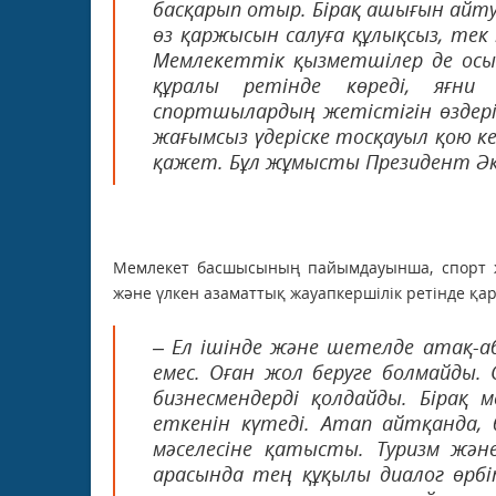
басқарып отыр. Бірақ ашығын айтуы
өз қаржысын салуға құлықсыз, те
Мемлекеттік қызметшілер де осы
құралы ретінде көреді, яғни
спортшылардың жетістігін өздерін
жағымсыз үдеріске тосқауыл қою к
қажет. Бұл жұмысты Президент Әкі
Мемлекет басшысының пайымдауынша, спорт ж
және үлкен азаматтық жауапкершілік ретінде қа
– Ел ішінде және шетелде атақ-а
емес. Оған жол беруге болмайды. 
бизнесмендерді қолдайды. Бірақ
еткенін күтеді. Атап айтқанда,
мәселесіне қатысты. Туризм жән
арасында тең құқылы диалог өрб