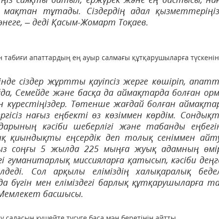
ақтан тұтады. Сіздердің адал қызметтеріңі
өнеге, – деді Қасым-Жомарт Тоқаев.
н табиғи апаттардың ең ауыр салмағы құтқарушыларға түскенін
нде сіздер жұртты қауіпсіз жерге көшіріп, апат
да, Семейде және басқа да аймақтарда болған ор
н күрестіңіздер. Төтенше жағдай болған аймақта
ергісіз нағыз еңбекті өз көзіммен көрдім. Сондық
арының кәсіби шеберлігі және табанды еңбегі
лық қиындықты еңсердік деп толық сеніммен айт
ыз соңғы 5 жылда 225 мыңға жуық адамның өмі
і гуманитарлық миссияларға қатысып, кәсіби деңг
деді. Сол арқылы еліміздің халықаралық беде
 бүгін мен еліміздегі барлық құтқарушыларға т
 Мемлекет басшысы.
 саласын күшейте түсуге баса мән беретінін айтты.