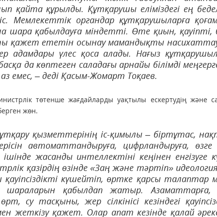
ып қайта құрылды. Құтқарушы еліміздегі ең беде
іс. Мемлекеттік органдар құтқарушыларға қоға
а шара қабылдауға міндетті. Өте қиын, қауіпті, 
ты қажет ететін осынау мамандықты насихатта
нер адамдары үлес қоса алады. Нағыз құтқарушы
 басқа да көптеген саладағы арнайы білімді меңгерг
з емес, – деді Қасым-Жомарт Тоқаев.
министрлік төтенше жағдайларды уақтылы ескертудің және с
берген жөн.
ұтқару қызметтерінің іс-қимылы – біртұтас, на
дерісін автоматтандыруға, цифрландыруға, өзге
 ішінде жасанды интеллектіні кеңінен енгізуге 
трлік қазірдің өзінде «Заң және тәртіп» идеологи
 қауіпсіздікті күшейтіп, өртке қарсы талаптар 
у шараларын қабылдап жатыр. Азаматтарға, 
т, су тасқыны, жер сілкінісі кезіндегі қауіпсіз
мен жеткізу қажет. Олар апат кезінде қалай әре