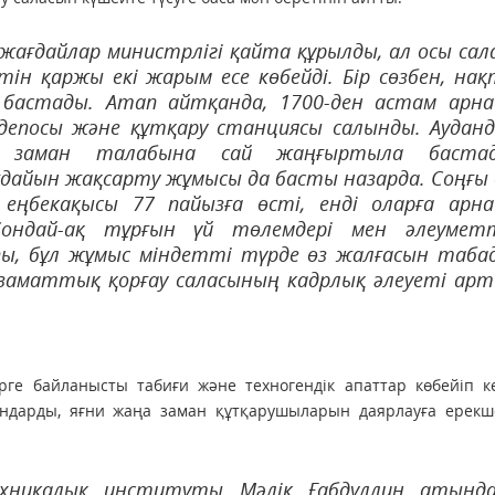
ағдайлар министрлігі қайта құрылды, ал осы сал
ін қаржы екі жарым есе көбейді. Бір сөзбен, на
 бастады. Атап айтқанда, 1700-ден астам арн
 депосы және құтқару станциясы салынды. Аудан
і заман талабына сай жаңғыртыла бастад
айын жақсарту жұмысы да басты назарда. Соңғы 
еңбекақысы 77 пайызға өсті, енді оларға арн
ондай-ақ тұрғын үй төлемдері мен әлеумет
пы, бұл жұмыс міндетті түрде өз жалғасын таба
заматтық қорғау саласының кадрлық әлеуеті ар
ге байланысты табиғи және техногендік апаттар көбейіп ке
мандарды, яғни жаңа заман құтқарушыларын даярлауға ерекш
хникалық институты Мәлік Ғабдуллин атында