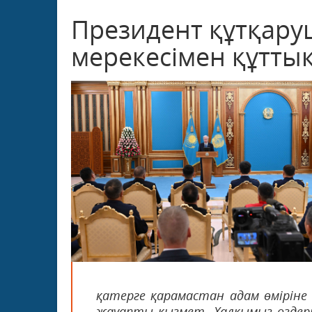
Президент құтқару
мерекесімен құтты
қатерге қарамастан адам өміріне 
жауапты қызмет. Халқымыз өздері