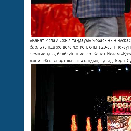
«Қанат Ислам «Жыл таңдауы» жобасының нұсқасы
барлығында жеңіске жеткен, оның 20-сын нокау
чемпиондық белбеуінің иегері Қанат Ислам «Қа
жəне «Жыл спортшысы» атанды», - дейді Берік С