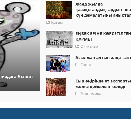
Жаңа жылда
қазақстандықтардың не
күн демалатыны анықта
Қоғам
ЕҢБЕК ЕРІНЕ КӨРСЕТІЛГЕ
ҚҰРМЕТ
Оқиғалар
Асылжан алтын алқа тақ
Спорт
иадаға 9 спорт
Сыр өңірінде ет экспорт
жолға қойылып келеді
Экономика