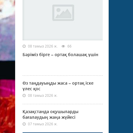
08 тамыз 2026 ж.
66
Бәріміз бірге – ортақ болашақ үшін
Өз таңдауыңды жаса – ортақ іске
үлес қос
08 тамыз 2026 ж.
Қазақстанда оқушыларды
бағалаудың жаңа жүйесі
07 тамыз 2026 ж.