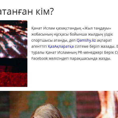
танған кім?
Қанат Ислам қазақстандық «Жыл таңдауы»
жобасының нұсқасы бойынша жылдың үздік
спортшысы атанды, деп
Qamshy.kz
ақпарат
агенттігі
ҚазАқпаратқа
сілтеме беріп жазады. 
туралы Қанат Исламның PR-менеджері Берік С
Facebook желісіндегі парақшасында жазды.