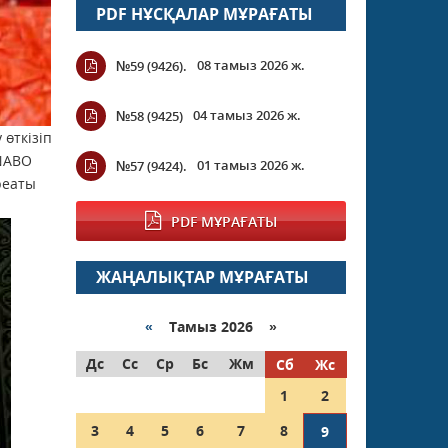
PDF НҰСҚАЛАР МҰРАҒАТЫ
08 тамыз 2026 ж.
№59 (9426).
04 тамыз 2026 ж.
№58 (9425)
өткізіп
 NABO
01 тамыз 2026 ж.
№57 (9424).
реаты
PDF МҰРАҒАТЫ
ЖАҢАЛЫҚТАР МҰРАҒАТЫ
«
Тамыз 2026 »
Дс
Сс
Ср
Бс
Жм
Сб
Жс
1
2
3
4
5
6
7
8
9