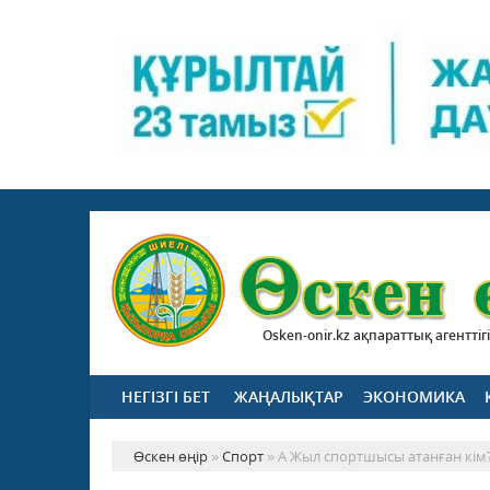
Osken-onir.kz ақпараттық агенттігі
НЕГІЗГІ БЕТ
ЖАҢАЛЫҚТАР
ЭКОНОМИКА
Өскен өңір
»
Спорт
» A Жыл спортшысы атанған кім