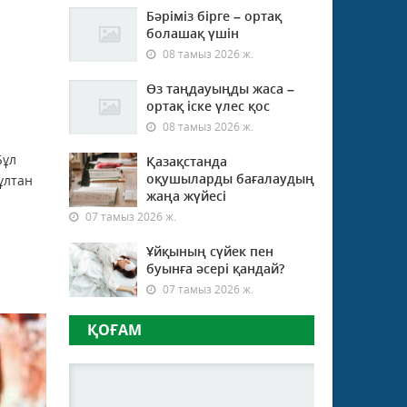
Бәріміз бірге – ортақ
болашақ үшін
08 тамыз 2026 ж.
Өз таңдауыңды жаса –
ортақ іске үлес қос
08 тамыз 2026 ж.
Бұл
Қазақстанда
оқушыларды бағалаудың
ұлтан
жаңа жүйесі
07 тамыз 2026 ж.
Ұйқының сүйек пен
буынға әсері қандай?
07 тамыз 2026 ж.
ҚОҒАМ