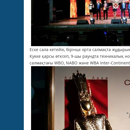
Еске сала кетейік, бірінші орта салмақта жұдыр
Кукке қарсы өткізіп, 9-шы раундта техникалық н
салмақтағы WBO, NABO және WBA Inter-Continent