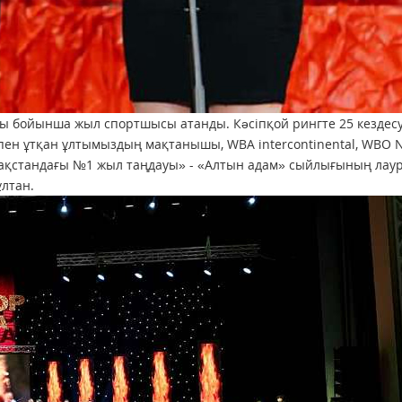
 бойынша жыл спортшысы атанды. Кəсіпқой рингте 25 кездесу 
тпен ұтқан ұлтымыздың мақтанышы, WBA intercontinental, WBO
зақстандағы №1 жыл таңдауы» - «Алтын адам» сыйлығының лау
ұлтан.