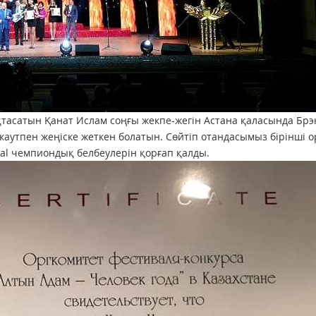
ықтасатын Қанат Ислам соңғы жекпе-жегін Астана қаласында Бр
окаутпен жеңіске жеткен болатын. Сөйтіп отандасымыз бірінші о
al чемпиондық белбеулерін қорғап қалды.