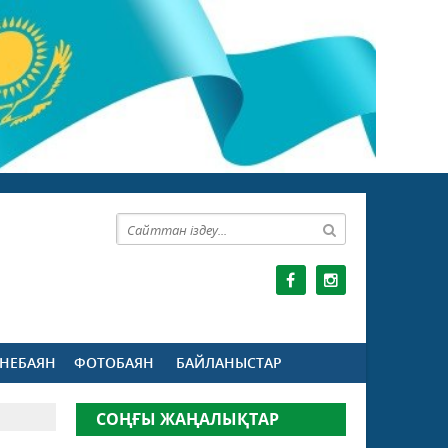
НЕБАЯН
ФОТОБАЯН
БАЙЛАНЫСТАР
СОҢҒЫ ЖАҢАЛЫҚТАР