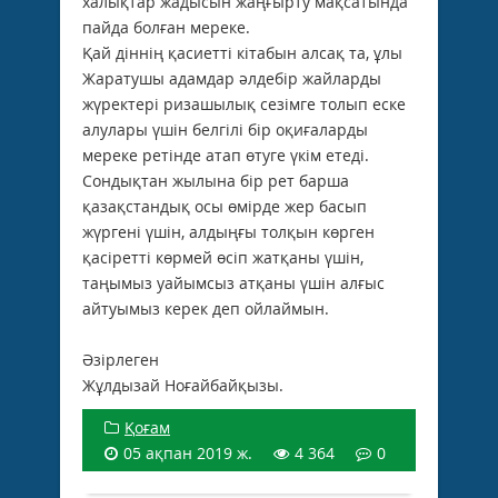
халықтар жадысын жаңғырту мақсатында
пайда болған мереке.
Қай діннің қасиетті кітабын алсақ та, ұлы
Жаратушы адамдар әлдебір жайларды
жүректері ризашылық сезімге толып еске
алулары үшін белгілі бір оқиғаларды
мереке ретінде атап өтуге үкім етеді.
Сондықтан жылына бір рет барша
қазақстандық осы өмірде жер басып
жүргені үшін, алдыңғы толқын көрген
қасіретті көрмей өсіп жатқаны үшін,
таңымыз уайымсыз атқаны үшін алғыс
айтуымыз керек деп ойлаймын.
Әзірлеген
Жұлдызай Ноғайбайқызы.
Қоғам
05 ақпан 2019 ж.
4 364
0