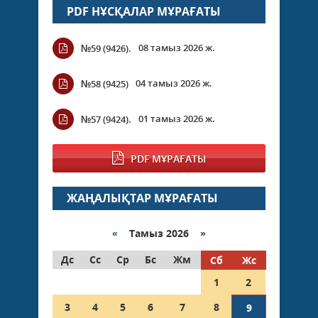
PDF НҰСҚАЛАР МҰРАҒАТЫ
08 тамыз 2026 ж.
№59 (9426).
04 тамыз 2026 ж.
№58 (9425)
01 тамыз 2026 ж.
№57 (9424).
PDF МҰРАҒАТЫ
ЖАҢАЛЫҚТАР МҰРАҒАТЫ
«
Тамыз 2026 »
Дс
Сс
Ср
Бс
Жм
Сб
Жс
1
2
3
4
5
6
7
8
9