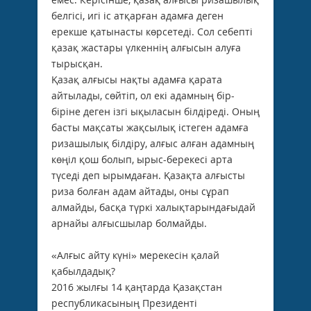
белгісі, игі іс атқарған адамға деген
ерекше қатынасты көрсетеді. Сол себепті
қазақ жастары үлкеннің алғысын алуға
тырысқан.
Қазақ алғысы нақты адамға қарата
айтылады, сөйтіп, ол екі адамның бір-
біріне деген ізгі ықыласын білдіреді. Оның
бас­ты мақсаты жақсылық істеген адамға
ризашылық білдіру, алғыс алған адамның
көңіл қош болып, ырыс-берекесі арта
түседі деп ырымдаған. Қазақта алғысты
риза болған адам айтады, оны сұрап
алмайды, басқа түркі халықтарындағыдай
арнайы алғысшылар болмайды.
«Алғыс айту күні» мерекесін қалай
қабылдадық?
2016 жылғы 14 қаңтарда Қазақстан
республикасының Президенті