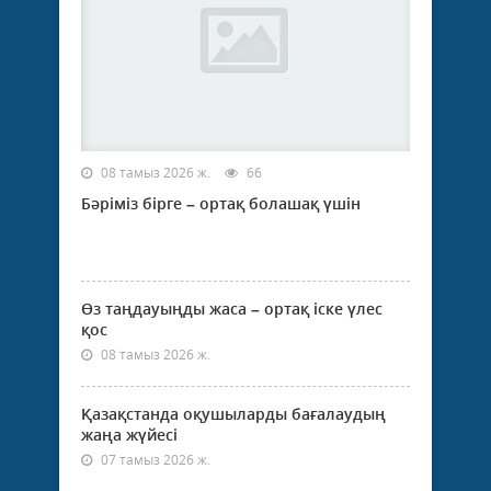
08 тамыз 2026 ж.
66
Бәріміз бірге – ортақ болашақ үшін
Өз таңдауыңды жаса – ортақ іске үлес
қос
08 тамыз 2026 ж.
Қазақстанда оқушыларды бағалаудың
жаңа жүйесі
07 тамыз 2026 ж.