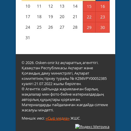
10
11
12
13
14
15
16
17
18
19
20
21
22
23
24
25
26
27
28
29
30
31
© 2026. Osken-onir.kz ақпараттық агенттігі.
Қазақстан Республикасы Ақпарат және
Қоғамдық даму министрлігі, Ақпарат
комитетінің тіркеу туралы № KZ66VPY00052385
куәлігі 21.07.2022 жылы берілген.
® Агенттік сайтында жарияланған барлық
мақалалар мен фото-бейне материалдардың
авторлық құқықтары қорғалған.
Материалдарды пайдаланған жағдайда сілтеме
жасалуы міндетті.
Меншік иесі:
«Сыр медиа»
ЖШС.