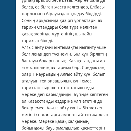
ұрпақтары, әсіресе қазақ жеріне бала да
болса, ес білген жаста келгендер, Елбасы
жарлығына бірауыздан қолдау білдірді.
Соның арқасында қазіргі ұрпақтары өз
тарихи Отандары бола тұра неліктен
қазақ жерінде жүргенінің шынайы
тарихын біледі.
Алғыс айту күні ынтымақты нығайту үшін
белгіленді деп түсінемін. Бұл күн бірліктің
бастауы болары анық. Қазақстандағы әр
этнос өкілінің өз тарихы бар. Сондықтан,
олар 1 наурыздың Алғыс айту күні болып
аталуын тек ризашылық күні емес,
тарихтан сыр шертетін тағылымды
мереке деп қабылдайды. Бүгінде көптеген
ел Қазақстанды өздеріне үлгі ететіні де
бекер емес. Алғыс айту күні – біз жеткен
жетістікті жастарға аманаттайтын жарқын
мереке. Мереке қазақ халқының
бойындағы бауырмалдылық қасиеттерін