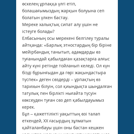
өскелең ұрпаққа үлгі етіп,
болашағымыздың жарқын болуына сеп
болатын үлкен бастау.
Мереке халықтық сипат алу үшін не
істеуге болады?
Елбасының осы мерекені белгілеу туралы
айтқанда: «Барлық этностардың бір біріне
мейірбандық танытып, адамдарды өз
туғанындай қабылдаған қазақтарға алғыс
айту күні ретінде тойланып келеді. Ол күн
бізді бұрынғыдан да гөрі жақындастыра
түспек» деген сөздерді – ұрпақтың өз
тарихын білуін, сол қиындықта шыңдалған
татулық пен бірлікті нығайта түсуін
көксеуден туған сөз деп қабылдауымыз
керек.
Бұл – қажеттілікті уақыттың өзі талап
еткендей, ХХ ғасырдың зұлматын
қайталанбауы үшін оны бастан кешкен