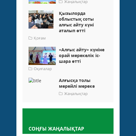
Жаңалықтар
Қызылорда
облыстық соты
алғыс айту күні
аталып өтті
Қоғам
«Алғыс айту» күніне
орай мерекелік іс-
шара өтті
Оқиғалар
Алғысқа толы
мерейлі мереке
Жаңалықтар
Пікір қалдыру
СОҢҒЫ ЖАҢАЛЫҚТАР