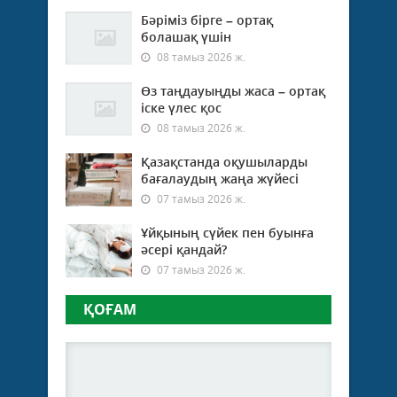
Бәріміз бірге – ортақ
болашақ үшін
08 тамыз 2026 ж.
Өз таңдауыңды жаса – ортақ
іске үлес қос
08 тамыз 2026 ж.
Қазақстанда оқушыларды
бағалаудың жаңа жүйесі
07 тамыз 2026 ж.
Ұйқының сүйек пен буынға
әсері қандай?
07 тамыз 2026 ж.
ҚОҒАМ