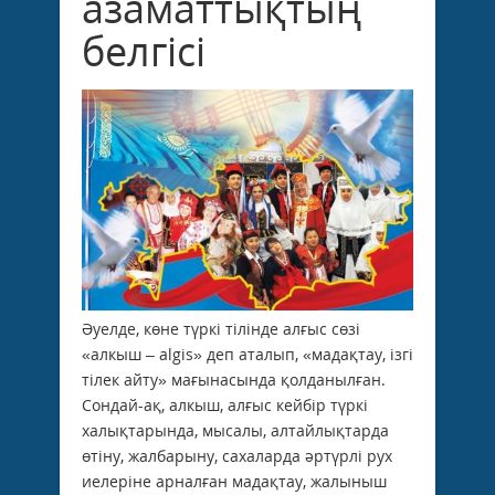
азаматтықтың
белгісі
Әуелде, көне түркі тілінде алғыс сөзі
«алкыш – algis» деп аталып, «мадақтау, ізгі
тілек айту» мағынасында қолданылған.
Сондай-ақ, алкыш, алғыс кейбір түркі
халықтарында, мысалы, алтайлықтарда
өтіну, жалбарыну, сахаларда әртүрлі рух
иелеріне арналған мадақтау, жалыныш