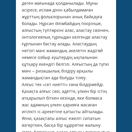
деген мағынада қолданылады. Мұны
әсіресе, ислам дінін қабылдамаған
жұрттың фольклорынан анық байқауға
болады. Нұрсан Әлімбайдың пікірінше,
алғыстың түптөркіні алас, алас­тау сөзінен,
онтологиялық тұрғыдан келгенде алас­тау
ғұрпынан бастау алады. Аластаудың
негізгі мәні жамандық әкелетін жәдігөй
немесе озбыр күштердің ықпалынан
құтқару екендігі белгілі. Алғыстың да түпкі
мәні – ризашылық білдіру арқылы
жамандықтан ада болуды тілеу.
Алғыс тек «ізгі ниетті» ғана білдірмейді.
Қазақта алғыс сөзі, әдетте, үлкен бір істің
атқарылып біткен кезінде, яки болмаса
жас адамның үлкен қарияға жасаған
игілікті іс-әрекетіне қатысты айтылады.
Яғни, қазақтағы алғыс ежелгі сипатын
өзгерткен, басқа бір құдіретке жалыну
емес. Керісінше, қазақ алғысы ризашылық