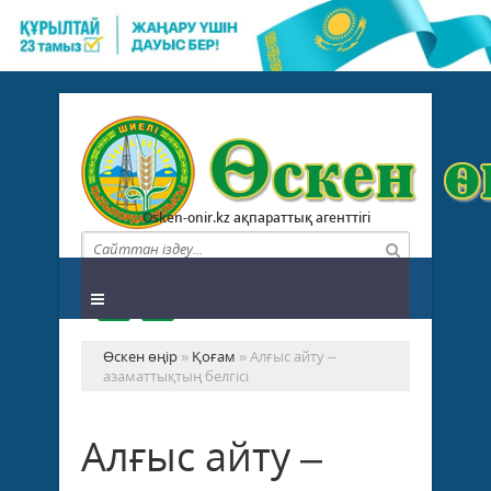
Osken-onir.kz ақпараттық агенттігі
Өскен өңір
»
Қоғам
» Алғыс айту –
азаматтықтың белгісі
Алғыс айту –