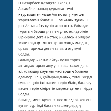
Н.Назарбаев Қазақстан халқы
Ассамблеясының құрылған күні 1
наурызды елімізде Алғыс айту күні деп
жариялаған болатын. Сол жылы тұңғыш
рет Алғыс айту күнін атап өттік. Елімізде
тұратын барша ұлт пен ұлыс өкілдерінің
бір-біріне деген ыстық ықыласын білдіру
және тағдыр тоғыстырған халқымыздың
ортақ тарихқа деген тағзым ету күні
болды.
Ғалымдар «Алғыс айту» күнін тарих
ақтаңдақтарын ашу үшін аса қажет деп,
ал, ұстаздар қауымы жастардың бойына
адамгершілік, қайырымдылық, туған жерді
сүю, еліңнің ізгі қасиеттерін біліп, бағалау
қасиеттерін сіңіретін мереке деген пікірде
болды.
Елімізді мекендеген этнос өкілдері, кешегі
қуғын-сүргінді бастан кешкендердің