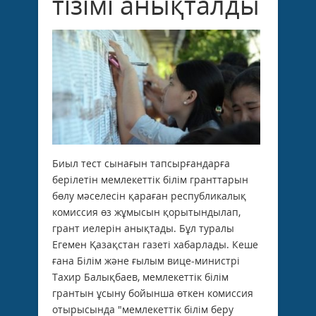
тізімі анықталды
Биыл тест сынағын тапсырғандарға
берілетін мемлекеттік білім гранттарын
бөлу мәселесін қа­ра­ған республикалық
комис­сия өз жұмысын қоры­тын­дылап,
грант иелерін анықтады. Бұл туралы
Егемен Қазақстан газеті хабарлады. Кеше
ғана Білім және ғылым вице-министрі
Тахир Балықбаев, мемлекеттік білім
грантын ұсыну бойынша өткен комиссия
отырысында "мемлекеттік білім беру