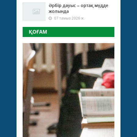
Әрбір дауыс – ортақ мүдде
жолында
07 тамыз 2026 ж.
ҚОҒАМ