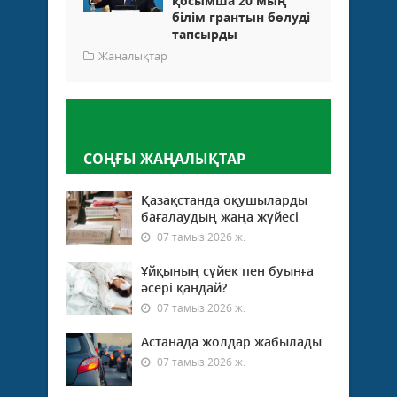
қосымша 20 мың
білім грантын бөлуді
тапсырды
Жаңалықтар
Пікір қалдыру
СОҢҒЫ ЖАҢАЛЫҚТАР
Қазақстанда оқушыларды
бағалаудың жаңа жүйесі
07 тамыз 2026 ж.
Ұйқының сүйек пен буынға
әсері қандай?
07 тамыз 2026 ж.
Астанада жолдар жабылады
07 тамыз 2026 ж.