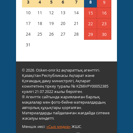
3
4
5
6
7
8
9
10
11
12
13
14
15
16
17
18
19
20
21
22
23
24
25
26
27
28
29
30
31
© 2026. Osken-onir.kz ақпараттық агенттігі.
Қазақстан Республикасы Ақпарат және
Қоғамдық даму министрлігі, Ақпарат
комитетінің тіркеу туралы № KZ66VPY00052385
куәлігі 21.07.2022 жылы берілген.
® Агенттік сайтында жарияланған барлық
мақалалар мен фото-бейне материалдардың
авторлық құқықтары қорғалған.
Материалдарды пайдаланған жағдайда сілтеме
жасалуы міндетті.
Меншік иесі:
«Сыр медиа»
ЖШС.