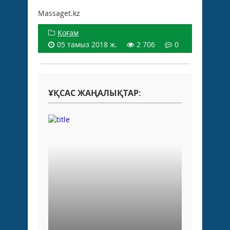
Massaget.kz
Қоғам
05 тамыз 2018 ж.
2 706
0
ҰҚСАС ЖАҢАЛЫҚТАР: