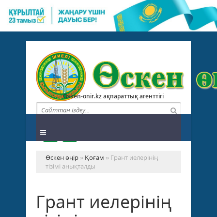
Osken-onir.kz ақпараттық агенттігі
Өскен өңір
»
Қоғам
» Грант иелерінің
тізімі анықталды
Грант иелерінің