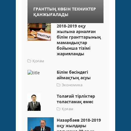
ГРАНТТЫҢ КӨБІН ТЕХНИКТЕР
ҚАНЖЫҒАЛАДЫ
2018-2019 оқу
жылына арналған
білім гранттарының
мамандықтар
бойынша тізімі
жарияланды
Қоғам
Білім бәсіндегі
аймақтың асуы
Экономика
Толағай тірліктер
толастамақ емес
Қоғам
Назарбаев 2018-2019
оқу жылдары