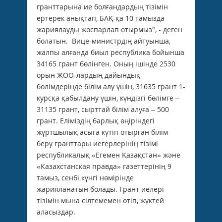
гранттарына ие болғандардың тізімін
ертерек анықтап, БАҚ-қа 10 тамызда
жариялауды жоспарлап отырмыз", - деген
болатын. Вице-министрдің айтуынша,
жалпы алғанда биыл республика бойынша
34165 грант бөлінген. Оның ішінде 2530
орын ЖОО-лардың дайындық
бөлімдерінде білім алу үшін, 31635 грант 1-
курсқа қабылдану үшін, күндізгі бөлімге –
31135 грант, сырттай білім алуға – 500
грант. Еліміздің барлық өңіріндегі
жұртшылық асыға күтіп отырған білім
беру гранттары иегерлерінің тізімі
республикалық «Егемен Қазақстан» және
«Казахстанская правда» газеттерінің 9
тамыз, сенбі күнгі нөмірінде
жарияланатын болады. Грант иелері
тізімін мына сілтемемен өтіп, жүктей
аласыздар.