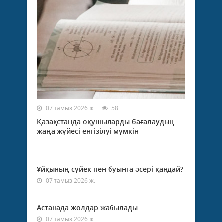
07 тамыз 2026 ж.
58
Қазақстанда оқушыларды бағалаудың
жаңа жүйесі енгізілуі мүмкін
Ұйқының сүйек пен буынға әсері қандай?
07 тамыз 2026 ж.
Астанада жолдар жабылады
07 тамыз 2026 ж.