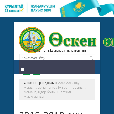
Osken-onir.kz ақпараттық агенттігі
Өскен өңір
»
Қоғам
» 2018-2019 оқу
жылына арналған білім гранттарының
мамандықтар бойынша тізімі
жарияланды