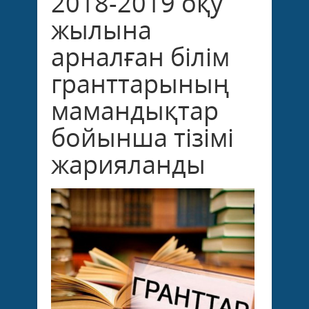
2018-2019 оқу
жылына
арналған білім
гранттарының
мамандықтар
бойынша тізімі
жарияланды