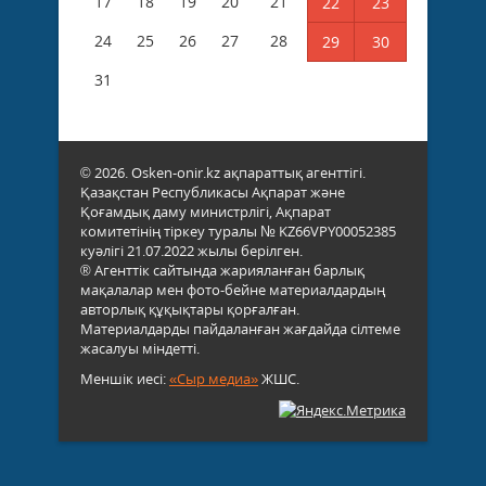
17
18
19
20
21
22
23
24
25
26
27
28
29
30
31
© 2026. Osken-onir.kz ақпараттық агенттігі.
Қазақстан Республикасы Ақпарат және
Қоғамдық даму министрлігі, Ақпарат
комитетінің тіркеу туралы № KZ66VPY00052385
куәлігі 21.07.2022 жылы берілген.
® Агенттік сайтында жарияланған барлық
мақалалар мен фото-бейне материалдардың
авторлық құқықтары қорғалған.
Материалдарды пайдаланған жағдайда сілтеме
жасалуы міндетті.
Меншік иесі:
«Сыр медиа»
ЖШС.