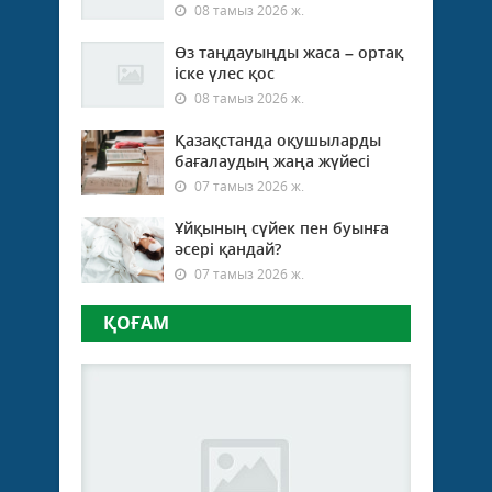
08 тамыз 2026 ж.
Өз таңдауыңды жаса – ортақ
іске үлес қос
08 тамыз 2026 ж.
Қазақстанда оқушыларды
бағалаудың жаңа жүйесі
07 тамыз 2026 ж.
Ұйқының сүйек пен буынға
әсері қандай?
07 тамыз 2026 ж.
ҚОҒАМ