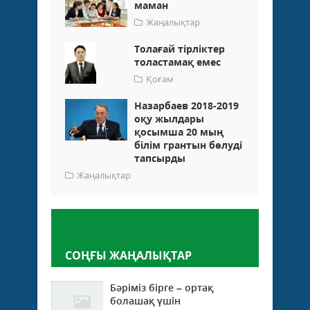
маман
Жаңалықтар
Толағай тірліктер
толастамақ емес
Қоғам
Назарбаев 2018-2019
оқу жылдары
қосымша 20 мың
білім грантын бөлуді
тапсырды
Жаңалықтар
Пікір қалдыру
СОҢҒЫ ЖАҢАЛЫҚТАР
Бәріміз бірге – ортақ
болашақ үшін