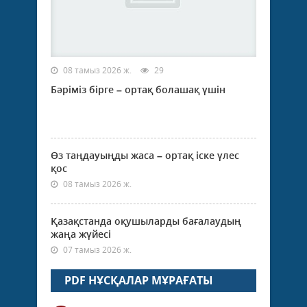
08 тамыз 2026 ж.
29
Бәріміз бірге – ортақ болашақ үшін
Өз таңдауыңды жаса – ортақ іске үлес
қос
08 тамыз 2026 ж.
Қазақстанда оқушыларды бағалаудың
жаңа жүйесі
07 тамыз 2026 ж.
PDF НҰСҚАЛАР МҰРАҒАТЫ