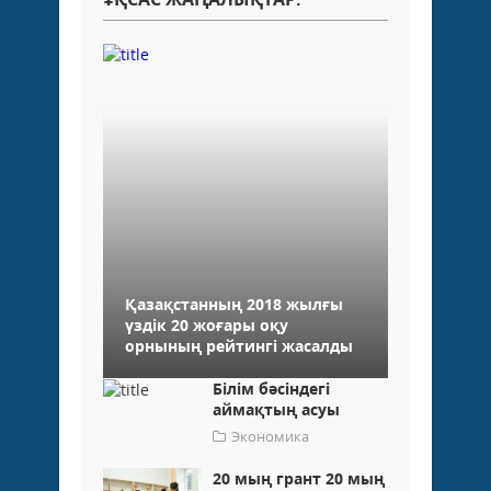
Қазақстанның 2018 жылғы
үздік 20 жоғары оқу
орнының рейтингі жасалды
Білім бәсіндегі
аймақтың асуы
Экономика
20 мың грант 20 мың