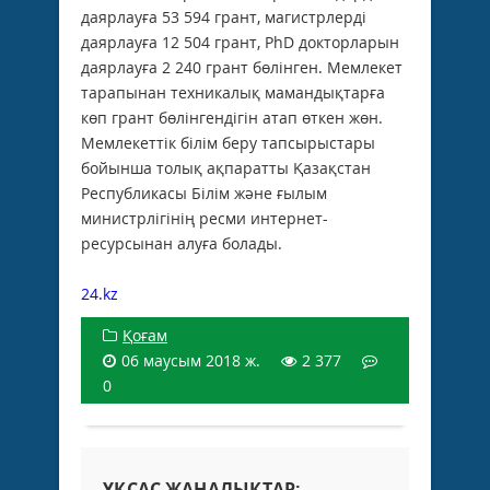
даярлауға 53 594 грант, магистрлерді
даярлауға 12 504 грант, PhD докторларын
даярлауға 2 240 грант бөлінген. Мемлекет
тарапынан техникалық мамандықтарға
көп грант бөлінгендігін атап өткен жөн.
Мемлекеттік білім беру тапсырыстары
бойынша толық ақпаратты Қазақстан
Республикасы Білім және ғылым
министрлігінің ресми интернет-
ресурсынан алуға болады.
24.kz
Қоғам
06 маусым 2018 ж.
2 377
0
ҰҚСАС ЖАҢАЛЫҚТАР: