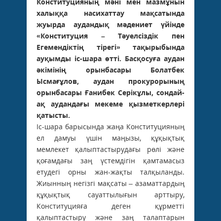
Конституцияның мәні мен мазмұнын
халыққа насихаттау мақсатында
жуырда аудандық мәдениет үйінде
«Конституция – Тәуелсіздік пен
Егемендіктің тірегі» тақырыбында
ауқымды іс-шара өтті. Басқосуға аудан
әкімінің орынбасары Болатбек
Ысмағұлов, ­аудан прокурорының
орынбасары Ғанибек Серікұлы, сондай-
ақ аудандағы мекеме қызметкерлері
қатысты.
Іс-шара барысында жаңа Конституцияның
ел дамуы үшін маңызы, құқықтық
мемлекет қалыптастырудағы рөлі және
қоғамдағы заң үстемдігін қамтамасыз
етудегі орны жан-жақты талқыланды.
Жиынның негізгі мақсаты – азаматтардың
құқықтық сауаттылығын арттыру,
Конституцияға деген құрметті
қалыптастыру және заң талаптарын