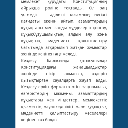
мемлекет құрудағы Конституцияның
айрықша рөліне тоқталды. Ол заң
үстемдігі – әділетті қоғамның негізгі
қағидаты екенін айтып, азаматтардың
құқықтары мен заңды мүдделерін қорғау,
құқықбұзушылықтың алдын алу және
құқықтық мәдениетті қалыптастыру
бағытында атқарылып жатқан жұмыстар
жөнінде кеңінен әңгімеледі.
Кездесу барысында қатысушылар
Конституциядағы жаңашылдықтар
жөнінде пікір алмасып, өздерін
қызықтырған сауалдарға жауап алды.
Кездесу еркін форматта өтіп, заңнамалық
өзгерістердің мазмұны, азаматтардың
құқықтары мен міндеттері, мемлекеттік
қызметтің жауапкершілігі және құқықтық
мәдениетті қалыптастыру мәселелері
кеңінен сөз болды.