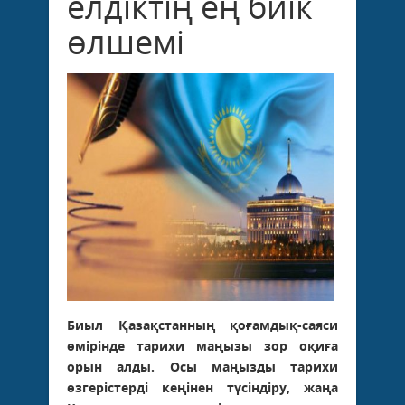
елдіктің ең биік
өлшемі
Биыл Қазақстанның қоғамдық-саяси
өмірінде тарихи маңызы зор оқиға
орын алды. Осы маңызды тарихи
өзгерістерді кеңінен түсіндіру, жаңа