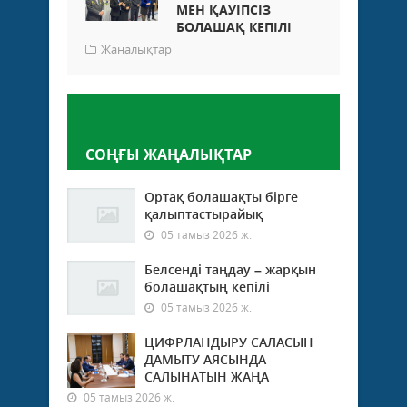
МЕН ҚАУІПСІЗ
БОЛАШАҚ КЕПІЛІ
Жаңалықтар
Пікір қалдыру
СОҢҒЫ ЖАҢАЛЫҚТАР
Ортақ болашақты бірге
қалыптастырайық
05 тамыз 2026 ж.
Белсенді таңдау – жарқын
болашақтың кепілі
05 тамыз 2026 ж.
ЦИФРЛАНДЫРУ САЛАСЫН
ДАМЫТУ АЯСЫНДА
САЛЫНАТЫН ЖАҢА
05 тамыз 2026 ж.