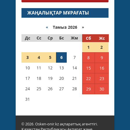
ЖАҢАЛЫҚТАР МҰРАҒАТЫ
«
Тамыз 2026 »
Дс
Сс
Ср
Бс
Жм
Сб
Жс
1
2
3
4
5
6
7
8
9
10
11
12
13
14
15
16
17
18
19
20
21
22
23
24
25
26
27
28
29
30
31
© 2026. Osken-onir.kz ақпараттық агенттігі.
Қазақстан Республикасы Ақпарат және