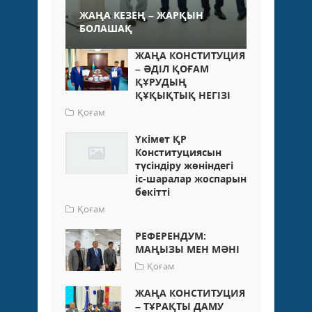
ЖАҢА КЕЗЕҢ – ЖАРҚЫН
БОЛАШАҚ
ЖАҢА КОНСТИТУЦИЯ
– ӘДІЛ ҚОҒАМ
ҚҰРУДЫҢ
ҚҰҚЫҚТЫҚ НЕГІЗІ
Қоғам
Үкімет ҚР
Конституциясын
түсіндіру жөніндегі
іс-шаралар жоспарын
бекітті
Қоғам
РЕФЕРЕНДУМ:
МАҢЫЗЫ МЕН МӘНІ
Қоғам
ЖАҢА КОНСТИТУЦИЯ
– ТҰРАҚТЫ ДАМУ