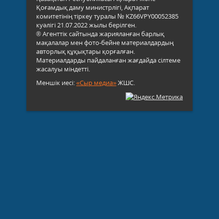
Қоғамдық даму министрлігі, Ақпарат
комитетінің тіркеу туралы № KZ66VPY00052385
куәлігі 21.07.2022 жылы берілген.
® Агенттік сайтында жарияланған барлық
мақалалар мен фото-бейне материалдардың
авторлық құқықтары қорғалған.
Материалдарды пайдаланған жағдайда сілтеме
жасалуы міндетті.
Меншік иесі:
«Сыр медиа»
ЖШС.