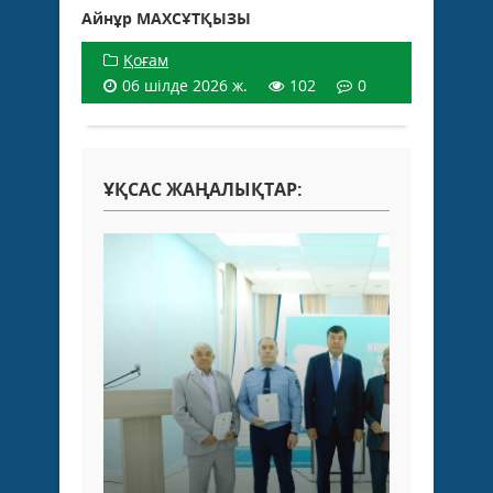
Айнұр МАХСҰТҚЫЗЫ
Қоғам
06 шілде 2026 ж.
102
0
ҰҚСАС ЖАҢАЛЫҚТАР: