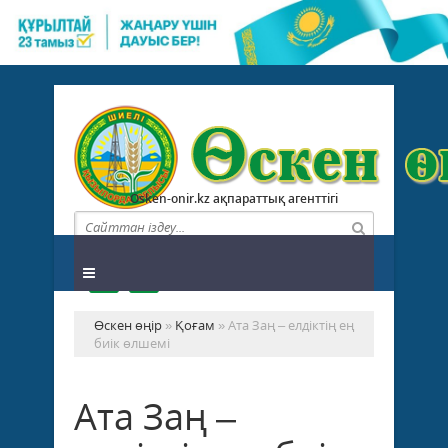
Osken-onir.kz ақпараттық агенттігі
Өскен өңір
»
Қоғам
» Ата Заң – елдіктің ең
биік өлшемі
Ата Заң –