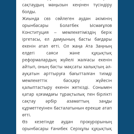
сақтаудың маңызын кеңінен түсіндіру
болды.
Жиында сөз сөйлеген аудан әкімінің
орынбасары Болатбек Ысмағұлов
Конституция – мемлекетіміздің берік
іргетасы, ел дамуының басты бағдары
екенін атап өтті. Ол жаңа Ата Заңның
елдегі саяси және құқықтық
реформалардың жүйелі жалғасы екенін
айтып, оның бас­ты мақсаты халықтың әл-
ауқатын арттыруға бағытталған тиімді
мемлекеттік басқару жүйесін
қалыптастыру екенін жеткізді. Сонымен
қатар қоғамдағы тұрақтылық пен бірлікті
сақтау әрбір азаматтың заңды
құрметтеуінен басталатынын ерекше атап
өтті.
Өз кезегінде аудан прокурорының
орынбасары Ғанибек Серікұлы құқықтық