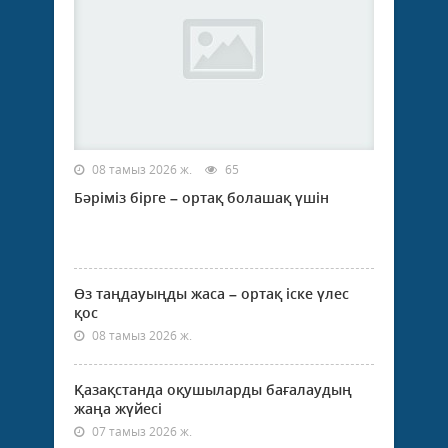
08 тамыз 2026 ж.
65
Бәріміз бірге – ортақ болашақ үшін
Өз таңдауыңды жаса – ортақ іске үлес
қос
08 тамыз 2026 ж.
Қазақстанда оқушыларды бағалаудың
жаңа жүйесі
07 тамыз 2026 ж.