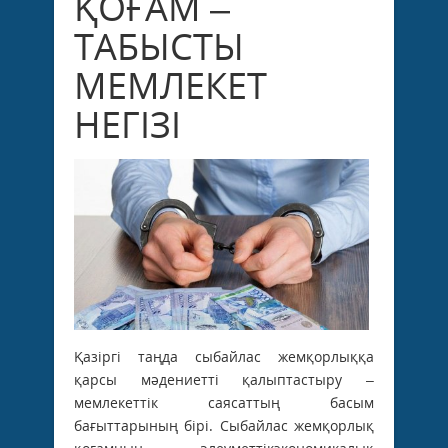
ҚОҒАМ –
ТАБЫСТЫ
МЕМЛЕКЕТ
НЕГІЗІ
Қазіргі таңда сыбайлас жемқорлыққа
қарсы мәдениетті қалыптастыру –
мемлекеттік саясаттың басым
бағыттарының бірі. Сыбайлас жемқорлық