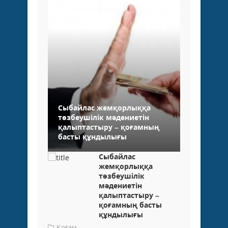
Сыбайлас жемқорлыққа
төзбеушілік мәдениетін
қалыптастыру – қоғамның
басты құндылығы
Сыбайлас
жемқорлыққа
төзбеушілік
мәдениетін
қалыптастыру –
қоғамның басты
құндылығы
Қоғам