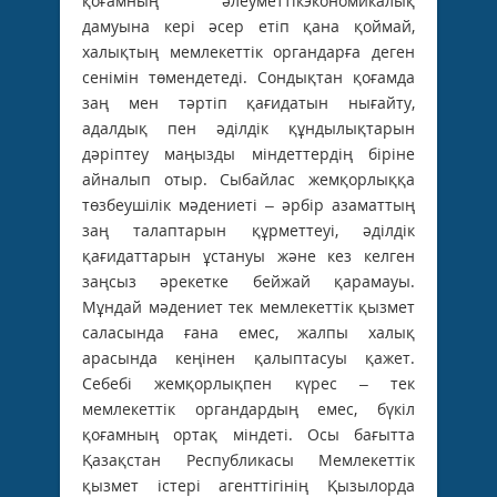
қоғамның әлеуметтікэкономикалық
дамуына кері әсер етіп қана қоймай,
халықтың мемлекеттік органдарға деген
сенімін төмендетеді. Сондықтан қоғамда
заң мен тәртіп қағидатын нығайту,
адалдық пен әділдік құндылықтарын
дәріптеу маңызды міндеттердің біріне
айналып отыр. Сыбайлас жемқорлыққа
төзбеушілік мәдениеті – әрбір азаматтың
заң талаптарын құрметтеуі, әділдік
қағидаттарын ұстануы және кез келген
заңсыз әрекетке бейжай қарамауы.
Мұндай мәдениет тек мемлекеттік қызмет
саласында ғана емес, жалпы халық
арасында кеңінен қалыптасуы қажет.
Себебі жемқорлықпен күрес – тек
мемлекеттік органдардың емес, бүкіл
қоғамның ортақ міндеті. Осы бағытта
Қазақстан Республикасы Мемлекеттік
қызмет істері агенттігінің Қызылорда