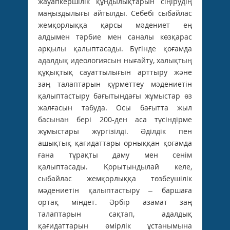
жауапкершілік құндылықтарын сіңірудің
маңыздылығы айтылды. Себебі сыбайлас
жемқорлыққа қарсы мәдениет ең
алдымен тәрбие мен саналы көзқарас
арқылы қалыптасады. Бүгінде қоғамда
адалдық идеологиясын нығайту, халықтың
құқықтық сауаттылығын арттыру және
заң талаптарын құрметтеу мәдениетін
қалыптастыру бағытындағы жұмыстар өз
жалғасын табуда. Осы бағытта жыл
басынан бері 200-ден аса түсіндірме
жұмыстары жүргізілді. Әділдік пен
ашықтық қағидаттары орныққан қоғамда
ғана тұрақты даму мен сенім
қалыптасады. Қорытындылай келе,
сыбайлас жемқорлыққа төзбеушілік
мәдениетін қалыптастыру – баршаға
ортақ міндет. Әрбір азамат заң
талаптарын сақтап, адалдық
қағидаттарын өмірлік ұстанымына