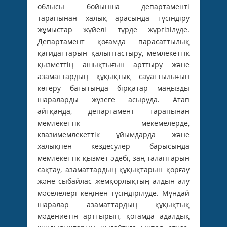
облысы бойынша департаменті
тарапынан халық арасында түсіндіру
жұмыстар жүйелі түрде жүргізілуде.
Департамент қоғамда парасаттылық
қағидаттарын қалыптастыру, мемлекеттік
қызметтің ашықтығын арттыру және
азаматтардың құқықтық сауаттылығын
көтеру бағытында бірқатар маңызды
шараларды жүзеге асыруда. Атап
айтқанда, департамент тарапынан
мемлекеттік мекемелерде,
квазимемлекеттік ұйымдарда және
халықпен кездесулер барысында
мемлекеттік қызмет әдебі, заң талаптарын
сақтау, азаматтардың құқықтарын қорғау
және сыбайлас жемқорлықтың алдын алу
мәселелері кеңінен түсіндірілуде. Мұндай
шаралар азаматтардың құқықтық
мәдениетін арттырып, қоғамда адалдық