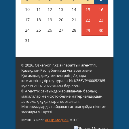
10
11
12
13
14
15
16
17
18
19
20
21
22
23
24
25
26
27
28
29
30
31
© 2026. Osken-onir.kz ақпараттық агенттігі.
Қазақстан Республикасы Ақпарат және
Қоғамдық даму министрлігі, Ақпарат
комитетінің тіркеу туралы № KZ66VPY00052385
куәлігі 21.07.2022 жылы берілген.
® Агенттік сайтында жарияланған барлық
мақалалар мен фото-бейне материалдардың
авторлық құқықтары қорғалған.
Материалдарды пайдаланған жағдайда сілтеме
жасалуы міндетті.
Меншік иесі:
«Сыр медиа»
ЖШС.