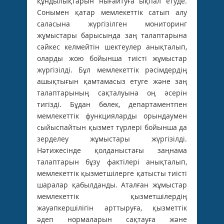
құндылықтарын нығайтуға ықпал етуде.
Сонымен қатар мемлекеттік сатып алу
саласына жүргізілген мониторинг
жұмыстары барысында заң талаптарына
сәйкес келмейтін шектеулер анықталып,
оларды жою бойынша тиісті жұмыстар
жүргізілді. Бұл мемлекеттік рәсімдердің
ашықтығын қамтамасыз етуге және заң
талаптарының сақталуына оң әсерін
тигізді. Бұдан бөлек, департаментпен
мемлекеттік функцияларды орындаумен
сыйыспайтын қызмет түрлері бойынша да
зерделеу жұмыстары жүргізілді.
Нәтижесінде қолданыстағы заңнама
талаптарын бұзу фактілері анықталып,
мемлекеттік қызметшілерге қатысты тиісті
шаралар қабылданды. Аталған жұмыстар
мемлекеттік қызметшілердің
жауапкершілігін арттыруға, қызметтік
әдеп нормаларын сақтауға және