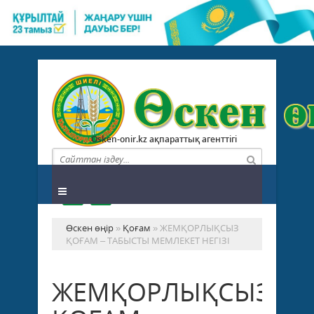
Osken-onir.kz ақпараттық агенттігі
Өскен өңір
»
Қоғам
» ЖЕМҚОРЛЫҚСЫЗ
ҚОҒАМ – ТАБЫСТЫ МЕМЛЕКЕТ НЕГІЗІ
ЖЕМҚОРЛЫҚСЫЗ