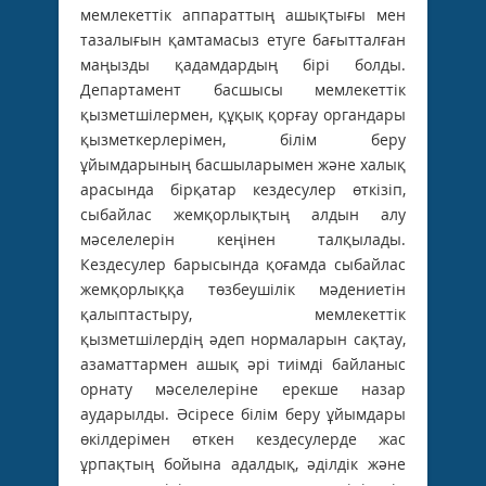
мемлекеттік аппараттың ашықтығы мен
тазалығын қамтамасыз етуге бағытталған
маңызды қадамдардың бірі болды.
Департамент басшысы мемлекеттік
қызметшілермен, құқық қорғау органдары
қызметкерлерімен, білім беру
ұйымдарының басшыларымен және халық
арасында бірқатар кездесулер өткізіп,
сыбайлас жемқорлықтың алдын алу
мәселелерін кеңінен талқылады.
Кездесулер барысында қоғамда сыбайлас
жемқорлыққа төзбеушілік мәдениетін
қалыптастыру, мемлекеттік
қызметшілердің әдеп нормаларын сақтау,
азаматтармен ашық әрі тиімді байланыс
орнату мәселелеріне ерекше назар
аударылды. Әсіресе білім беру ұйымдары
өкілдерімен өткен кездесулерде жас
ұрпақтың бойына адалдық, әділдік және