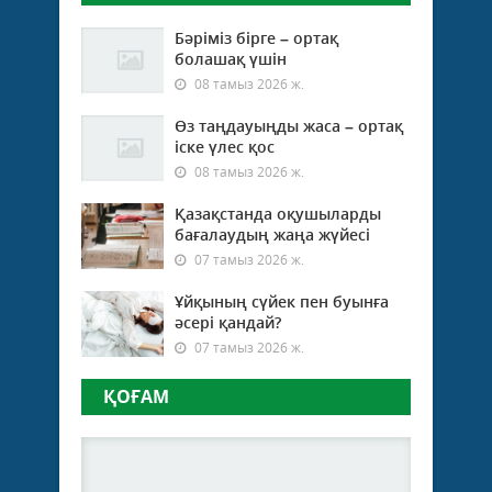
Бәріміз бірге – ортақ
болашақ үшін
08 тамыз 2026 ж.
Өз таңдауыңды жаса – ортақ
іске үлес қос
08 тамыз 2026 ж.
Қазақстанда оқушыларды
бағалаудың жаңа жүйесі
07 тамыз 2026 ж.
Ұйқының сүйек пен буынға
әсері қандай?
07 тамыз 2026 ж.
ҚОҒАМ