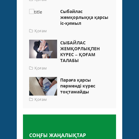
Сыбайлас
жемқорлыққа қарсы
іс-қимыл
Қоғам
СЫБАЙЛАС
ЖЕМҚОРЛЫҚПЕН
КҮРЕС – ҚОҒАМ
ТАЛАБЫ
Қоғам
Параға қарсы
пәрменді күрес
тоқтамайды
Қоғам
Пікір қалдыру
СОҢҒЫ ЖАҢАЛЫҚТАР