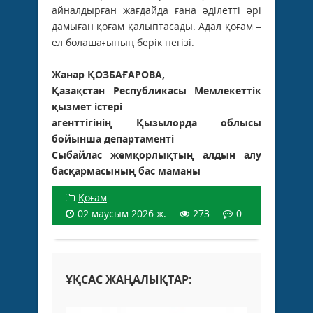
айналдырған жағдайда ғана әділетті әрі
дамыған қоғам қалыптасады. Адал қоғам –
ел болашағының берік негізі.
Жанар ҚОЗБАҒАРОВА,
Қазақстан Республикасы Мемлекеттік
қызмет істері
агенттігінің Қызылорда облысы
бойынша департаменті
Сыбайлас жемқорлықтың алдын алу
басқармасының бас маманы
Қоғам
02 маусым 2026 ж.
273
0
ҰҚСАС ЖАҢАЛЫҚТАР: