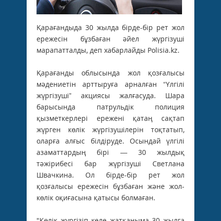
Қарағандыда 30 жылда бірде-бір рет жол
ережесін бұзбаған әйел жүргізуші
марапатталды, деп хабарлайды Polisia.kz.
Қарағанды облысында жол қозғалысы
мәдениетін арттыруға арналған “Үлгілі
жүргізуші” акциясы жалғасуда. Шара
барысында патрульдік полиция
қызметкерлері ережені қатаң сақтап
жүрген көлік жүргізушілерін тоқтатып,
оларға алғыс білдіруде. Осындай үлгілі
азаматтардың бірі — 30 жылдық
тәжірибесі бар жүргізуші Светлана
Швачкина. Ол бірде-бір рет жол
қозғалысы ережесін бұзбаған және жол-
көлік оқиғасына қатысы болмаған.
"Көлік жүргізіп келе жатқаныма 30 жылға