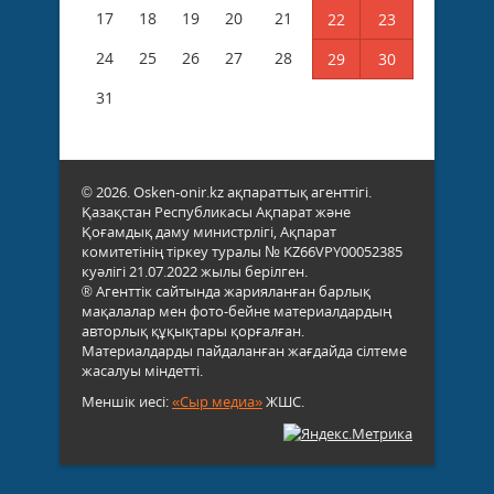
17
18
19
20
21
22
23
24
25
26
27
28
29
30
31
© 2026. Osken-onir.kz ақпараттық агенттігі.
Қазақстан Республикасы Ақпарат және
Қоғамдық даму министрлігі, Ақпарат
комитетінің тіркеу туралы № KZ66VPY00052385
куәлігі 21.07.2022 жылы берілген.
® Агенттік сайтында жарияланған барлық
мақалалар мен фото-бейне материалдардың
авторлық құқықтары қорғалған.
Материалдарды пайдаланған жағдайда сілтеме
жасалуы міндетті.
Меншік иесі:
«Сыр медиа»
ЖШС.