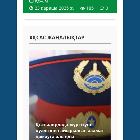
Қоғам
23 қараша 2025 ж.
185
0
ҰҚСАС ЖАҢАЛЫҚТАР:
Қызылордада жүргізуші
куәлігінен айырылған азамат
қамауға алынды