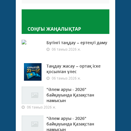
Пікір қалдыру
СОҢҒЫ ЖАҢАЛЫҚТАР
Бүгінгі таңдау – ертеңгі даму
06 тамыз 2026 ж.
Таңдау жасау – ортақ іске
қосылған үлес
06 тамыз 2026 ж.
"Әлем аруы - 2026"
байқауында Қазақстан
намысын
06 тамыз 2026 ж.
"Әлем аруы - 2026"
байқауында Қазақстан
намысын