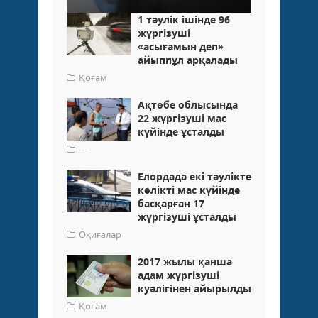
1 тәулік ішінде 96
жүргізуші
«асығамын деп»
айыппұл арқалады
Қоғам
Ақтөбе облысында
22 жүргізуші мас
күйінде ұсталды
---
Елордада екі тәулікте
көлікті мас күйінде
басқарған 17
жүргізуші ұсталды
Оқиғалар
2017 жылы қанша
адам жүргізуші
куәлігінен айырылды
Қоғам