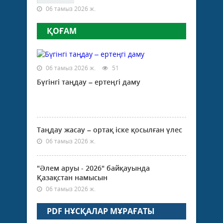
06 тамыз 2026 ж.
ҚОҒАМ
06 тамыз 2026 ж.
51
Бүгінгі таңдау – ертеңгі даму
Таңдау жасау – ортақ іске қосылған үлес
06 тамыз 2026 ж.
"Әлем аруы - 2026" байқауында
Қазақстан намысын
06 тамыз 2026 ж.
PDF НҰСҚАЛАР МҰРАҒАТЫ