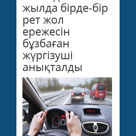
жылда бірде-бір
рет жол
ережесін
бұзбаған
жүргізуші
анықталды