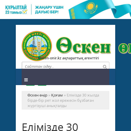
Osken-onir.kz ақпараттық агенттігі
Өскен өңір
»
Қоғам
» Елімізде 30 жылда
бірде-бір рет жол ережесін бұзбаған
жүргізуші анықталды
Елімізде 30