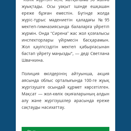
жуықтады. Осы уақыт ішінде ешқашан
ереже бұзған емеспін. Бүгінде жолда
жүріс-тұрыс мәдениетін қаладағы №95
мектеп-гимназиясында балаларға үйретіп
жүрмін. Онда “Сирена” жас жол қозғалысы
инспекторлары үйірмесін басқарамын.
Жол қауіпсіздігін мектеп қабырғасынан
бастап үйрету маңызды", — деді Светлана
Швачкина.
Полиция өкілдерінің айтуынша, акция
аясында облыс орталығында 100-ге жуық
жүргізушіге осындай құрмет көрсетілген.
Мақсат — жол-көлік оқиғаларының алдын
алу және жүргізушілер арасында ереже
сақтауды насихаттау.