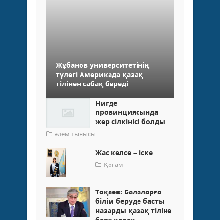
Жұбанов университетінің
түлегі Америкада қазақ
тілінен сабақ береді
Нигде
провинциясында
жер сілкінісі болды
әлем тынысы
Жас келсе – іске
Қоғам
Тоқаев: Балаларға
білім беруде басты
назарды қазақ тіліне
беру керек