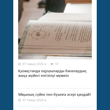
07 тамыз 2026 ж.
57
Қазақстанда оқушыларды бағалаудың
жаңа жүйесі енгізілуі мүмкін
Ұйқының сүйек пен буынға әсері қандай?
07 тамыз 2026 ж.