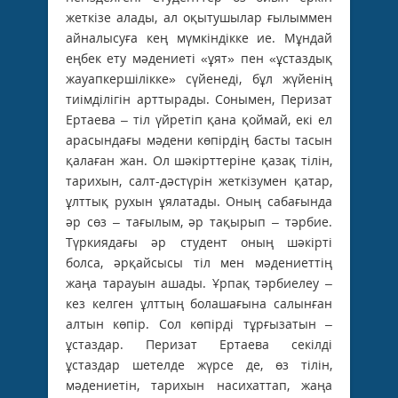
жеткізе алады, ал оқытушылар ғылыммен
айналысуға кең мүмкіндікке ие. Мұндай
еңбек ету мәдениеті «ұят» пен «ұстаздық
жауапкершілікке» сүйенеді, бұл жүйенің
тиімділігін арттырады. Сонымен, Перизат
Ертаева – тіл үйретіп қана қоймай, екі ел
арасындағы мәдени көпірдің ­басты тасын
қалаған жан. Ол шәкірттеріне қазақ тілін,
тарихын, салт-дәстүрін жеткізумен қатар,
ұлттық ­рухын ұялатады. Оның сабағында
әр сөз – тағылым, әр тақырып – тәрбие.
Түркиядағы әр студент оның шәкірті
болса, әрқайсысы тіл мен мәдениеттің
жаңа тарауын ашады. Ұрпақ тәрбиелеу –
кез келген ұлттың болашағына салынған
алтын көпір. Сол көпірді тұрғызатын –
ұстаздар. Перизат Ертаева секілді
ұстаздар шетелде жүрсе де, өз тілін,
мәдениетін, тарихын насихаттап, жаңа