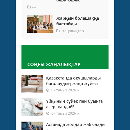
---
Жарқын болашаққа
бастайды
Жаңалықтар
Пікір қалдыру
СОҢҒЫ ЖАҢАЛЫҚТАР
Қазақстанда оқушыларды
бағалаудың жаңа жүйесі
07 тамыз 2026 ж.
Ұйқының сүйек пен буынға
әсері қандай?
07 тамыз 2026 ж.
Астанада жолдар жабылады