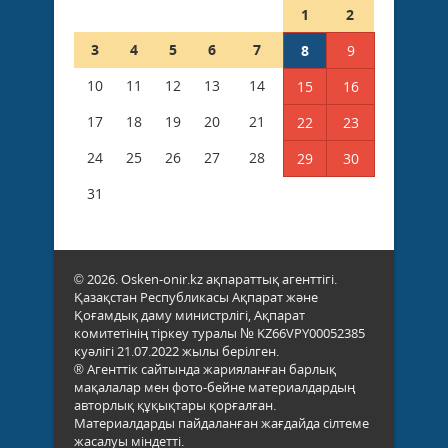
1
2
3
4
5
6
7
8
9
10
11
12
13
14
15
16
17
18
19
20
21
22
23
24
25
26
27
28
29
30
31
© 2026. Osken-onir.kz ақпараттық агенттігі.
Қазақстан Республикасы Ақпарат және
Қоғамдық даму министрлігі, Ақпарат
комитетінің тіркеу туралы № KZ66VPY00052385
куәлігі 21.07.2022 жылы берілген.
® Агенттік сайтында жарияланған барлық
мақалалар мен фото-бейне материалдардың
авторлық құқықтары қорғалған.
Материалдарды пайдаланған жағдайда сілтеме
жасалуы міндетті.