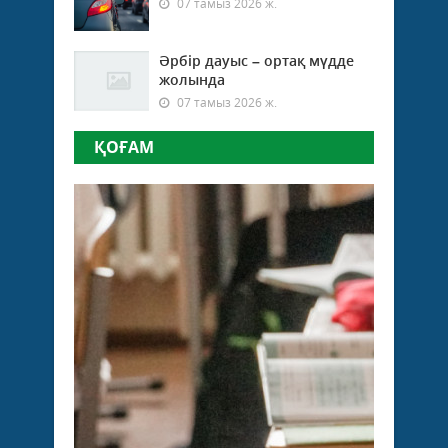
07 тамыз 2026 ж.
Әрбір дауыс – ортақ мүдде
жолында
07 тамыз 2026 ж.
ҚОҒАМ