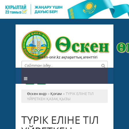
Osken-onir.kz ақпараттық агенттігі
Өскен өңір
»
Қоғам
» ТҮРІК ЕЛІНЕ ТІЛ
ҮЙРЕТКЕН ҚАЗАҚ ҚЫЗЫ
ТҮРІК ЕЛІНЕ ТІЛ