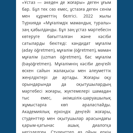
«Ұстаз — әкеден де жоғары» деген ұғым
бар. Бұл тек сөз емес, ұстазға деген сенім
мен құрметтің белгісі. 2022 жылы
Түркияда «Мұғалімдік мамандық туралы»
заң қабылданды. Бұл заң ұстаз мәртебесін
көтеруге бағытталған және кәсіби
сатыларды бекітеді: кандидат мұғалім
(aday öğretmen), мұғалім (öğretmen), маман
мұғалім (uzman öğretmen), бас мұғалім
(başöğretmen). Мұғалімнің кәсіби деңгейі
өскен сайын жалақысы мен әлеуметтік
жеңілдіктері де артады. Жоғары оқу
орындарында да оқытушылардың
мәртебесі жоғары, жүктемелері шамадан
тыс емес, әкімшілік-шаруашылық
жұмыстарға көп араласпайды.
Академиялық еркіндік деңгейі жоғары,
студенттер мен оқытушылар арасындағы
қарым-қатынас ашық диалогқа
негізделген. Студенттер өз ойын еркін