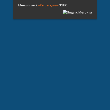
Меншік иесі:
«Сыр медиа»
ЖШС.