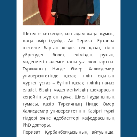
Шетелге кеткенде, көп адам жаңа жұмыс,
жаңа өмір іздейді. Ал Перизат Ертаева
шетелге барған кезде, тек қазақ тілін
үйретуден бөлек, еліміздің рухын,
мәдениетін әлемге танытуға жол тартты.
Түркияның Нигде Өмер Халисдемир
университетінде қазақ тілін оқытып
жүрген ұстаз – бүгінгі қазақ тілінің нағыз
елшісі, біздің мәдениетіміздің шекарасын
кеңейтіп жүрген тұлға. Шиелі ауданының
тумасы, қазір Түркияның Нигде Өмер
Халисдемир университетінің Қазіргі түркі
тілдері және әдебиеттері кафедрасының
PhD докторы.
Перизат Құрбанбекқызының айтуынша,