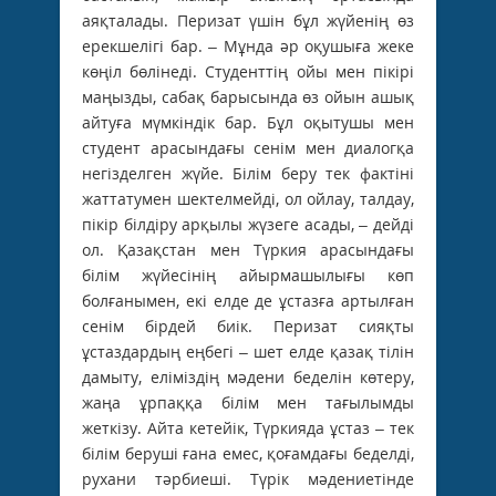
аяқталады. ­Перизат үшін бұл жүйенің өз
ерекшелігі бар. – Мұнда әр оқушыға жеке
көңіл бөлінеді. Студенттің ойы мен пікірі
маңызды, сабақ барысында өз ойын ашық
айтуға мүмкіндік бар. Бұл оқытушы мен
студент арасындағы сенім мен диалогқа
негізделген жүйе. Білім беру тек фактіні
жаттатумен шектелмейді, ол ойлау, талдау,
пікір білдіру арқылы жүзеге асады, – дейді
ол. Қазақстан мен Түркия арасындағы
білім жүйесінің айырмашылығы көп
болғанымен, екі елде де ұстазға артылған
сенім бірдей биік. Перизат сияқты
ұстаздардың еңбегі – шет елде қазақ тілін
дамыту, еліміздің мәдени беделін көтеру,
жаңа ұрпаққа білім мен тағылымды
жеткізу. Айта кетейік, Түркияда ұстаз – тек
білім беруші ғана емес, қоғамдағы беделді,
рухани тәрбиеші. Түрік мәдениетінде