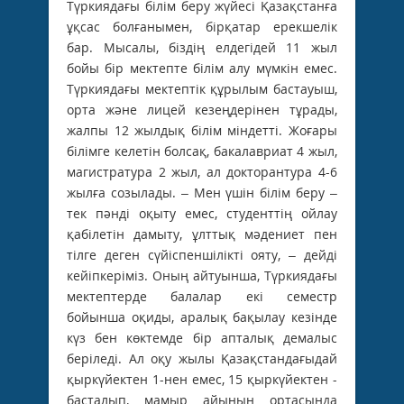
Түркиядағы білім беру жүйесі Қазақстанға
ұқсас болғанымен, бірқатар ерекшелік
бар. Мысалы, біздің елдегідей 11 жыл
бойы бір мектепте білім алу мүмкін емес.
Түркиядағы мектептік құрылым бастауыш,
орта және лицей кезеңдерінен тұрады,
жалпы 12 жылдық білім міндетті. Жоғары
білімге келетін болсақ, бакалавриат 4 жыл,
магистратура 2 жыл, ал докторантура 4-6
жылға созылады. – Мен үшін білім беру –
тек пәнді оқыту емес, студенттің ойлау
қабілетін дамыту, ұлттық мәдениет пен
тілге деген сүйіспеншілікті ояту, – дейді
кейіпкеріміз. Оның айтуынша, Түркиядағы
мектептерде балалар екі семестр
бойынша оқиды, аралық бақылау кезінде
күз бен көктемде бір апталық демалыс
беріледі. Ал оқу жылы Қазақстандағыдай
қыркүйектен 1-нен емес, 15 қыркүйектен ­
басталып, мамыр айының ортасында