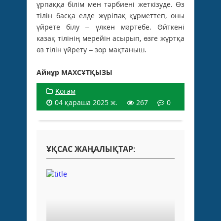
ұрпаққа білім мен тәрбиені жеткізуде. Өз
тілін басқа елде жүріпақ құрметтеп, оны
үйрете білу – үлкен мәртебе. Өйткені
казақ тілінің мерейін асырып, өзге жұртқа
өз тілін үйрету – зор мақтаныш.
Айнұр МАХСҰТҚЫЗЫ
Қоғам
04 қараша 2025 ж.
267
0
ҰҚСАС ЖАҢАЛЫҚТАР: