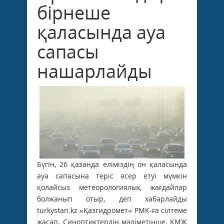
бірнеше
қаласында ауа
сапасы
нашарлайды
Бүгін, 26 қазанда еліміздің он қаласында
ауа сапасына теріс әсер етуі мүмкін
қолайсыз метеорологиялық жағдайлар
болжанып отыр, деп хабарлайды
turkystan.kz «Қазгидромет» РМК-ға сілтеме
жасап. Синоптиктердің мәліметінше, ҚМЖ