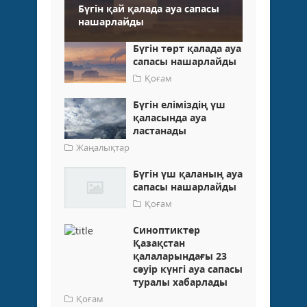
Бүгін қай қалада ауа сапасы
нашарлайды
Бүгін төрт қалада ауа
сапасы нашарлайды
Қоғам
Бүгін еліміздің үш
қаласында ауа
ластанады
Жаңалықтар
Бүгін үш қаланың ауа
сапасы нашарлайды
Қоғам
Синоптиктер
Қазақстан
қалаларындағы 23
сәуір күнгі ауа сапасы
туралы хабарлады
Қоғам