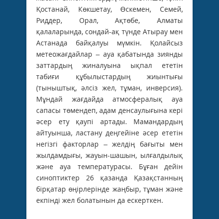
Қостанай, Көкшетау, Өскемен, Семей,
Риддер, Орал, Ақтөбе, Алматы
қалаларында, сондай-ақ түнде Атырау мен
Астанада байқалуы мүмкін. Қолайсыз
метеожағдайлар – ауа қабатында зиянды
заттардың жиналуына ықпал ететін
табиғи құбылыстардың жиынтығы
(тыныштық, әлсіз жел, тұман, инверсия).
Мұндай жағдайда атмосфералық ауа
сапасы төмендеп, адам денсаулығына кері
әсер ету қаупі артады. Мамандардың
айтуынша, ластану деңгейіне әсер ететін
негізгі факторлар – желдің бағыты мен
жылдамдығы, жауын-шашын, ылғалдылық
және ауа температурасы. Бұған дейін
синоптиктер 26 қазанда Қазақстанның
бірқатар өңірлерінде жаңбыр, тұман және
екпінді жел болатынын да ескерткен.