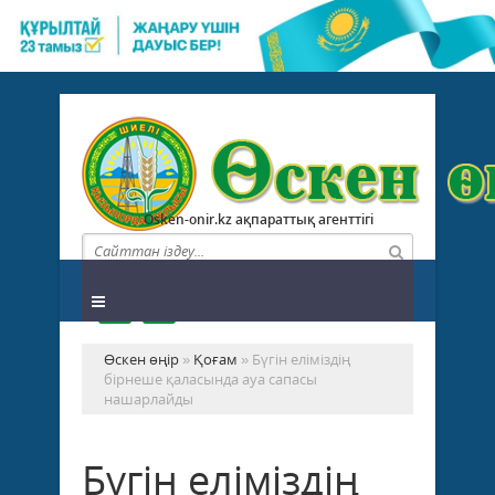
Osken-onir.kz ақпараттық агенттігі
Өскен өңір
»
Қоғам
» Бүгін еліміздің
бірнеше қаласында ауа сапасы
нашарлайды
Бүгін еліміздің