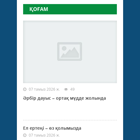
ҚОҒАМ
07 тамыз 2026 ж.
49
Әрбір дауыс – ортақ мүдде жолында
Ел ертеңі – өз қолымызда
07 тамыз 2026 ж.