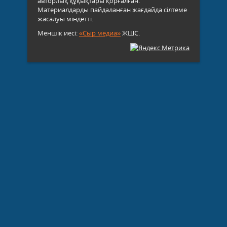
авторлық құқықтары қорғалған.
Материалдарды пайдаланған жағдайда сілтеме
жасалуы міндетті.
Меншік иесі:
«Сыр медиа»
ЖШС.