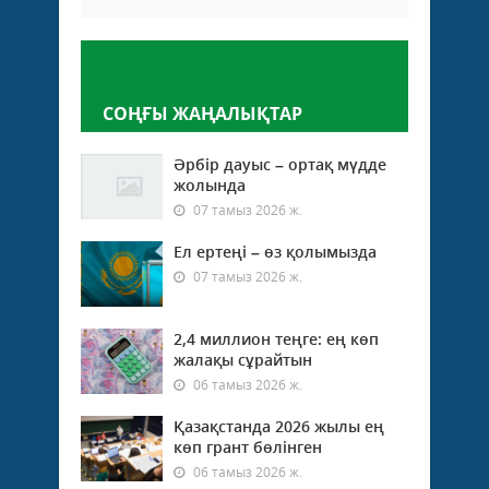
Пікір қалдыру
СОҢҒЫ ЖАҢАЛЫҚТАР
Әрбір дауыс – ортақ мүдде
жолында
07 тамыз 2026 ж.
Ел ертеңі – өз қолымызда
07 тамыз 2026 ж.
2,4 миллион теңге: ең көп
жалақы сұрайтын
06 тамыз 2026 ж.
Қазақстанда 2026 жылы ең
көп грант бөлінген
06 тамыз 2026 ж.