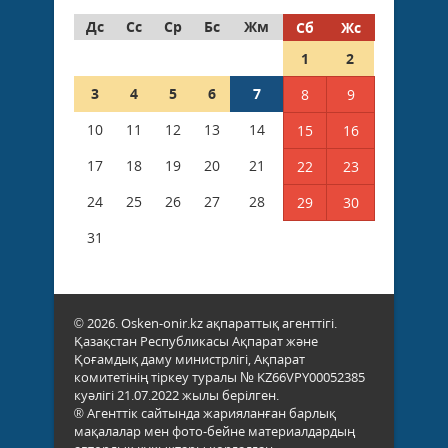
Дс
Сс
Ср
Бс
Жм
Сб
Жс
1
2
3
4
5
6
7
8
9
10
11
12
13
14
15
16
17
18
19
20
21
22
23
24
25
26
27
28
29
30
31
© 2026. Osken-onir.kz ақпараттық агенттігі.
Қазақстан Республикасы Ақпарат және
Қоғамдық даму министрлігі, Ақпарат
комитетінің тіркеу туралы № KZ66VPY00052385
куәлігі 21.07.2022 жылы берілген.
® Агенттік сайтында жарияланған барлық
мақалалар мен фото-бейне материалдардың