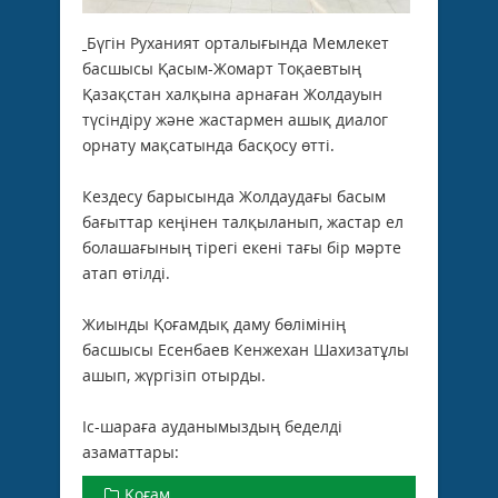
Бүгін Руханият орталығында Мемлекет
басшысы Қасым-Жомарт Тоқаевтың
Қазақстан халқына арнаған Жолдауын
түсіндіру және жастармен ашық диалог
орнату мақсатында басқосу өтті.
Кездесу барысында Жолдаудағы басым
бағыттар кеңінен талқыланып, жастар ел
болашағының тірегі екені тағы бір мәрте
атап өтілді.
Жиынды Қоғамдық даму бөлімінің
басшысы Есенбаев Кенжехан Шахизатұлы
ашып, жүргізіп отырды.
Іс-шараға ауданымыздың беделді
азаматтары:
Қоғам