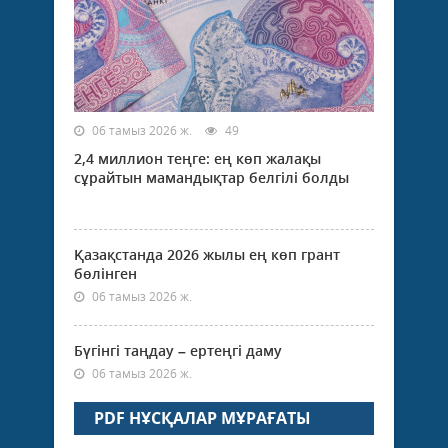
06 тамыз 2026 ж.
49
2,4 миллион теңге: ең көп жалақы
сұрайтын мамандықтар белгілі болды
Қазақстанда 2026 жылы ең көп грант
бөлінген
06 тамыз 2026 ж.
Бүгінгі таңдау – ертеңгі даму
06 тамыз 2026 ж.
PDF НҰСҚАЛАР МҰРАҒАТЫ