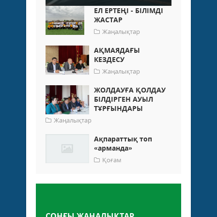
ЕЛ ЕРТЕҢІ - БІЛІМДІ
ЖАСТАР
Жаңалықтар
АҚМАЯДАҒЫ
КЕЗДЕСУ
Жаңалықтар
ЖОЛДАУҒА ҚОЛДАУ
БІЛДІРГЕН АУЫЛ
ТҰРҒЫНДАРЫ
Жаңалықтар
Ақпараттық топ
«арманда»
Қоғам
Пікір қалдыру
СОҢҒЫ ЖАҢАЛЫҚТАР