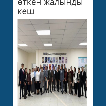
өткен жалынды
кеш