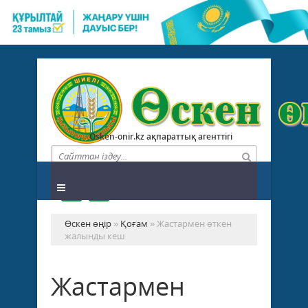
Osken-onir.kz ақпараттық агенттігі
Өскен өңір
»
Қоғам
» Жастармен өткен
жалынды кеш
Жастармен