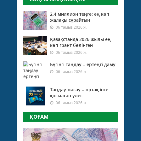
2,4 миллион теңге: ең көп
жалақы сұрайтын
06 тамыз 2026 ж.
Қазақстанда 2026 жылы ең
көп грант бөлінген
06 тамыз 2026 ж.
Бүгінгі таңдау – ертеңгі даму
06 тамыз 2026 ж.
Таңдау жасау – ортақ іске
қосылған үлес
06 тамыз 2026 ж.
ҚОҒАМ