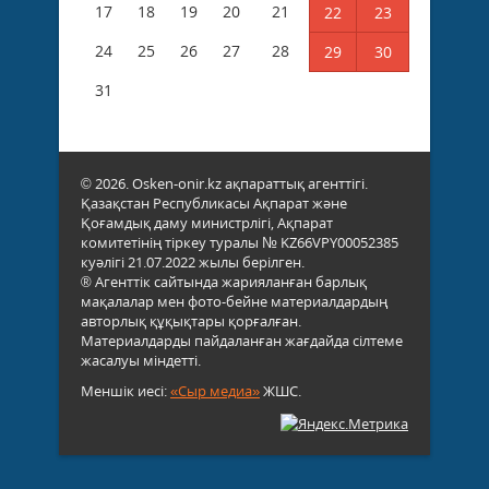
17
18
19
20
21
22
23
24
25
26
27
28
29
30
31
© 2026. Osken-onir.kz ақпараттық агенттігі.
Қазақстан Республикасы Ақпарат және
Қоғамдық даму министрлігі, Ақпарат
комитетінің тіркеу туралы № KZ66VPY00052385
куәлігі 21.07.2022 жылы берілген.
® Агенттік сайтында жарияланған барлық
мақалалар мен фото-бейне материалдардың
авторлық құқықтары қорғалған.
Материалдарды пайдаланған жағдайда сілтеме
жасалуы міндетті.
Меншік иесі:
«Сыр медиа»
ЖШС.