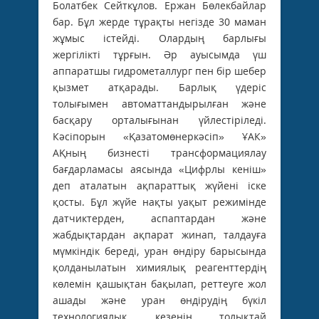
Болатбек Сейткұлов. Ержан Бөлекбайлар
бар. Бұл жерде тұрақты негізде 30 маман
жұмыс істейді. Олардың барлығы
жергілікті тұрғын. Әр ауысымда үш
аппаратшы гидрометаллург пен бір шебер
қызмет атқарады. Барлық үдеріс
толығымен автоматтандырылған және
басқару орталығынан үйлестіріледі.
Кәсіпорын «Қазатомөнеркәсіп» ҰАК»
АҚның бизнесті трансформациялау
бағдарламасы аясында «Цифрлы кеніш»
деп аталатын ақпараттық жүйені іске
қосты. Бұл жүйе нақты уақыт режимінде
датчиктерден, аспаптардан және
жабдықтардан ақпарат жинап, талдауға
мүмкіндік береді, уран өндіру барысында
қолданылатын химиялық реагенттердің
көлемін қашықтан бақылап, реттеуге жол
ашады және уран өндірудің бүкіл
технологиялық кезеңін толықтай