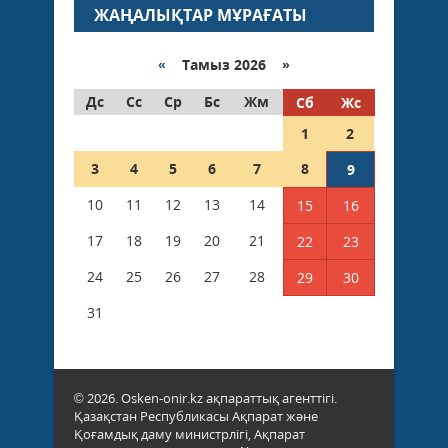
ЖАҢАЛЫҚТАР МҰРАҒАТЫ
«
Тамыз 2026 »
Дс
Сс
Ср
Бс
Жм
Сб
Жс
1
2
3
4
5
6
7
8
9
10
11
12
13
14
15
16
17
18
19
20
21
22
23
24
25
26
27
28
29
30
31
© 2026. Osken-onir.kz ақпараттық агенттігі.
Қазақстан Республикасы Ақпарат және
Қоғамдық даму министрлігі, Ақпарат