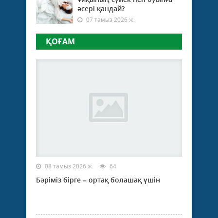
әсері қандай?
07 тамыз 2026 ж.
ҚОҒАМ
08 тамыз 2026 ж.
64
Бәріміз бірге – ортақ болашақ үшін