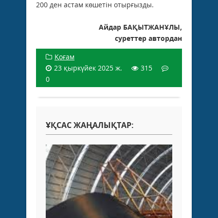
200 ден астам көшетін отырғызды.
Айдар БАҚЫТЖАНҰЛЫ,
суреттер автордан
Қоғам
23 қыркүйек 2025 ж.
315
0
ҰҚСАС ЖАҢАЛЫҚТАР: