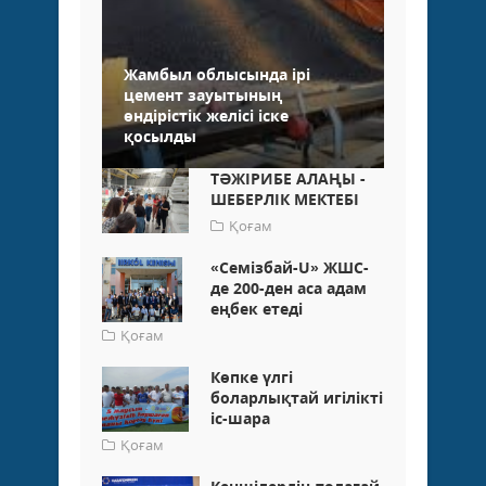
Жамбыл облысында ірі
цемент зауытының
өндірістік желісі іске
қосылды
ТӘЖІРИБЕ АЛАҢЫ -
ШЕБЕРЛІК МЕКТЕБІ
Қоғам
«Семізбай-U» ЖШС-
де 200-ден аса адам
еңбек етеді
Қоғам
Көпке үлгі
боларлықтай игілікті
іс-шара
Қоғам