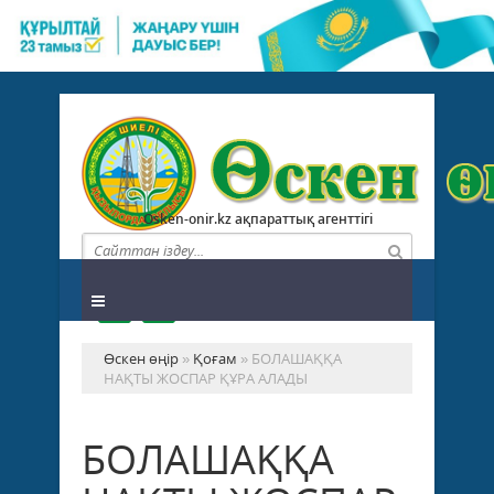
Osken-onir.kz ақпараттық агенттігі
Өскен өңір
»
Қоғам
» БОЛАШАҚҚА
НАҚТЫ ЖОСПАР ҚҰРА АЛАДЫ
БОЛАШАҚҚА