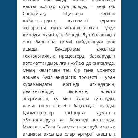
нақты жоспар құра алады, – деді ол.
Сондай-ақ, «Цифрлы кеніш»
жабдықтардың жүктемесі туралы
ақпаратты орталықтандырылған түрде
жинауға мүмкіндік береді. Бұл болашақта
оны барынша тиімді пайдалануға жол
ашады. Бағдарлама аясында
технологиялық процестерді басқарудың
автоматтандырылған жүйесі де енгізілуде.
Оның көмегімен тек бір ғана монитор
арқылы бүкіл өндірістік процесті – уран
құрамындағы ерітінді ағындарын,
реагенттердің шығынын, электр
энергиясын, су мен ауаны тұтынуды,
дайын өнімнің есебін бақылауға болады.
Қызметкерлер кәсіпорын аумағын
абаттандыруға да белсенді қатысады.
Мысалы, «Таза Қазақстан» республикалық
акциясы аясында олар әртүрлі ағаштың