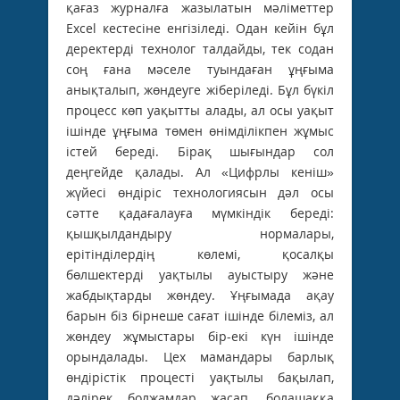
қағаз журналға жазылатын мәліметтер
Excel кестесіне енгізіледі. Одан кейін бұл
деректерді технолог талдайды, тек содан
соң ғана мәселе туындаған ұңғыма
анықталып, жөндеуге жіберіледі. Бұл бүкіл
процесс көп уақытты алады, ал осы уақыт
ішінде ұңғыма төмен өнімділікпен жұмыс
істей береді. Бірақ шығындар сол
деңгейде қалады. Ал «Цифрлы кеніш»
жүйесі өндіріс технологиясын дәл осы
сәтте қадағалауға мүмкіндік береді:
қышқылдандыру нормалары,
ерітінділердің көлемі, қосалқы
бөлшектерді уақтылы ауыстыру және
жабдықтарды жөндеу. Ұңғымада ақау
барын біз бірнеше сағат ішінде білеміз, ал
жөндеу жұмыстары бір-екі күн ішінде
орындалады. Цех мамандары барлық
өндірістік процесті уақтылы бақылап,
дәлірек болжамдар жасап, болашаққа