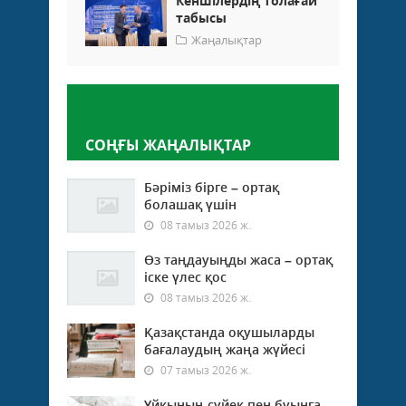
Кеншілердің толағай
табысы
Жаңалықтар
Пікір қалдыру
СОҢҒЫ ЖАҢАЛЫҚТАР
Бәріміз бірге – ортақ
болашақ үшін
08 тамыз 2026 ж.
Өз таңдауыңды жаса – ортақ
іске үлес қос
08 тамыз 2026 ж.
Қазақстанда оқушыларды
бағалаудың жаңа жүйесі
07 тамыз 2026 ж.
Ұйқының сүйек пен буынға