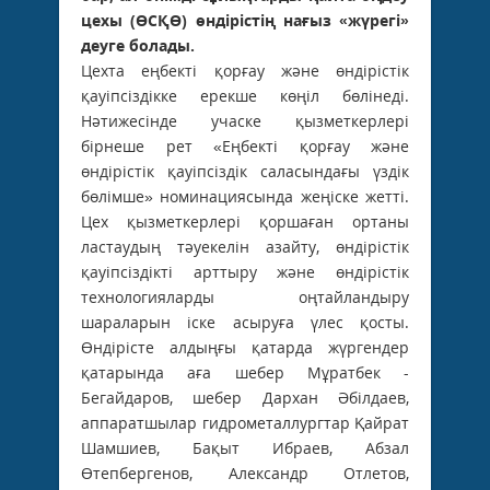
цехы (ӨСҚӨ) өндірістің нағыз «жүрегі»
деуге болады.
Цехта еңбекті қорғау және өндірістік
қауіпсіздікке ерекше көңіл бөлінеді.
Нәтижесінде учаске қызметкерлері
бірнеше рет «Еңбекті қорғау және
өндірістік қауіпсіздік саласындағы үздік
бөлімше» номинациясында жеңіске жетті.
Цех қызметкерлері қоршаған ортаны
ластаудың тәуекелін азайту, өндірістік
қауіпсіздікті арттыру және өндірістік
технологияларды оңтайландыру
шараларын іске асыруға үлес қосты.
Өндірісте алдыңғы қатарда жүргендер
қатарында аға шебер Мұратбек ­
Бегайдаров, шебер Дархан Әбілдаев,
аппаратшылар гидрометаллургтар Қайрат
­Шамшиев, Бақыт Ибраев, Абзал
Өтепбергенов, ­Александр Отлетов,