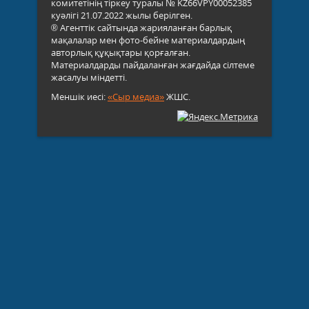
комитетінің тіркеу туралы № KZ66VPY00052385
куәлігі 21.07.2022 жылы берілген.
® Агенттік сайтында жарияланған барлық
мақалалар мен фото-бейне материалдардың
авторлық құқықтары қорғалған.
Материалдарды пайдаланған жағдайда сілтеме
жасалуы міндетті.
Меншік иесі:
«Сыр медиа»
ЖШС.