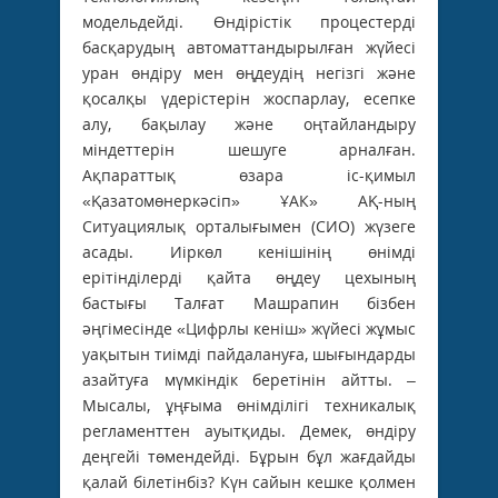
модельдейді. Өндірістік процестерді
басқарудың автоматтандырылған жүйесі
уран өндіру мен өңдеудің негізгі және
қосалқы үдерістерін жоспарлау, есепке
алу, бақылау және оңтайландыру
міндеттерін шешуге арналған.
Ақпараттық өзара іс-қимыл
«Қазатомөнеркәсіп» ҰАК» АҚ-ның
Ситуациялық орталығымен (СИО) жүзеге
асады. Иіркөл кенішінің өнімді
ерітінділерді қайта өңдеу цехының
бастығы Талғат Машрапин бізбен
әңгімесінде «Цифрлы кеніш» жүйесі жұмыс
уақытын тиімді пайдалануға, шығындарды
азайтуға мүмкіндік беретінін айтты. –
Мысалы, ұңғыма өнімділігі техникалық
регламенттен ауытқиды. Демек, өндіру
деңгейі төмендейді. Бұрын бұл жағдайды
қалай білетінбіз? Күн сайын кешке қолмен