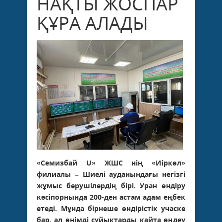
НАҚТЫ ЖОСПАР
ҚҰРА АЛАДЫ
«Семизбай U» ЖШС нің «Иіркөл»
филиалы – Шиелі ауданындағы негізгі
жұмыс берушілердің бірі. Уран өндіру
кәсіпорнында 200-ден астам адам еңбек
етеді. Мұнда бірнеше өндірістік учаске
бар, ал өнімді сұйықтарды қайта өңдеу