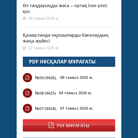
Өз таңдауыңды жаса – ортақ іске үлес
қос
08 тамыз 2026 ж.
Қазақстанда оқушыларды бағалаудың
жаңа жүйесі
07 тамыз 2026 ж.
PDF НҰСҚАЛАР МҰРАҒАТЫ
08 тамыз 2026 ж.
№59 (9426).
04 тамыз 2026 ж.
№58 (9425)
01 тамыз 2026 ж.
№57 (9424).
PDF МҰРАҒАТЫ