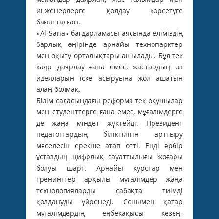
инженерлерге қолдау көрсетуге
бағытталған.
«Al-Sana» бағдарламасы аясында еліміздің
барлық өңірінде арнайы технопарктер
мен оқыту орталықтары ашылады. Бұл тек
кадр даярлау ғана емес, жастардың өз
идеяларын іске асыруына жол ашатын
алаң болмақ.
Білім саласындағы реформа тек оқушылар
мен студенттерге ғана емес, мұғалімдерге
де жаңа міндет жүктейді. Президент
педагогтардың біліктілігін арттыру
мәселесін ерекше атап өтті. Енді әрбір
ұстаздың цифрлық сауаттылығы жоғары
болуы шарт. Арнайы ­курстар мен
тренингтер арқылы мұғалімдер жаңа
технологияларды сабақта тиімді
қолдануды үйренеді. Сонымен қатар
мұғалімдердің еңбекақысы кезең-