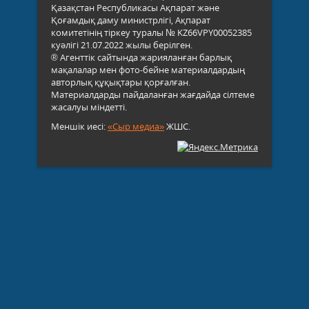
Қазақстан Республикасы Ақпарат және
Қоғамдық даму министрлігі, Ақпарат
комитетінің тіркеу туралы № KZ66VPY00052385
куәлігі 21.07.2022 жылы берілген.
® Агенттік сайтында жарияланған барлық
мақалалар мен фото-бейне материалдардың
авторлық құқықтары қорғалған.
Материалдарды пайдаланған жағдайда сілтеме
жасалуы міндетті.
Меншік иесі:
«Сыр медиа»
ЖШС.