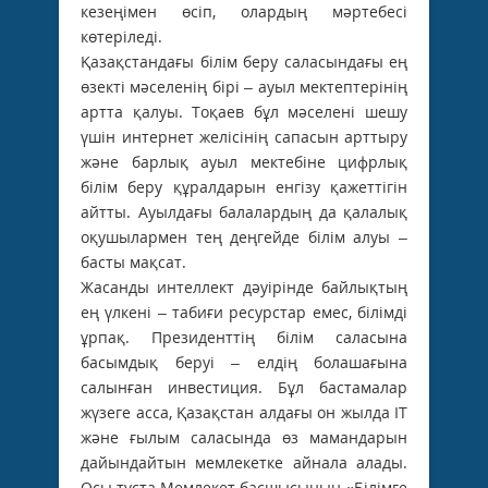
кезеңімен өсіп, олардың мәртебесі
көтеріледі.
Қазақстандағы білім беру саласындағы ең
өзекті мәселенің бірі – ауыл мектептерінің
артта қалуы. Тоқаев бұл мәселені шешу
үшін интернет желісінің сапасын арттыру
және барлық ауыл мектебіне цифрлық
білім беру құралдарын енгізу қажеттігін
айтты. Ауылдағы балалардың да қалалық
оқушылармен тең деңгейде білім алуы –
басты мақсат.
Жасанды интеллект дәуірінде байлықтың
ең үлкені – табиғи ресурстар емес, білімді
ұрпақ. Президенттің білім саласына
басымдық беруі – елдің болашағына
салынған инвестиция. Бұл бастамалар
жүзеге асса, Қазақстан алдағы он жылда ІТ
және ғылым саласында өз мамандарын
дайындайтын мемлекетке айнала алады.
Осы тұста Мемлекет басшысының «Білімге