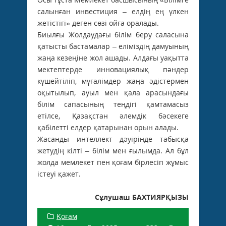
салынған инвестиция – елдің ең үлкен
жетістігі» деген сөзі ойға оралады.
Биылғы Жолдаудағы білім беру саласына
қатысты бастамалар – еліміздің дамуының
жаңа кезеңіне жол ашады. Алдағы уақытта
мектептерде инновациялық пәндер
күшейтіліп, мұғалімдер жаңа әдістермен
оқытылып, ауыл мен қала арасындағы
білім сапасының теңдігі қамтамасыз
етілсе, Қазақстан әлемдік бәсекеге
қабілетті елдер қатарынан орын алады.
Жасанды интеллект дәуірінде табысқа
жетудің кілті – білім мен ғылымда. Ал бұл
жолда мемлекет пен қоғам бірлесіп жұмыс
істеуі қажет.
Сұлушаш БАХТИЯРҚЫЗЫ
Қоғам