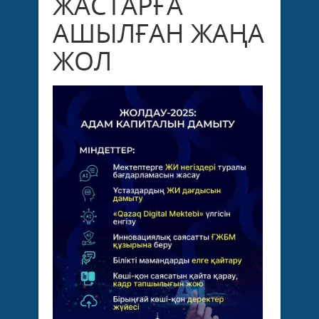
ЖАСТАРҒА
АШЫЛҒАН ЖАҢА
ЖОЛ