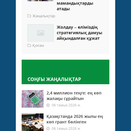
мамандықтарды
атады
Жаңалықтар
Жолдау – еліміздің
стратегиялық дамуы
айқындалған құжат
Қоғам
Пікір қалдыру
СОҢҒЫ ЖАҢАЛЫҚТАР
2,4 миллион теңге: ең көп
жалақы сұрайтын
06 тамыз 2026 ж.
Қазақстанда 2026 жылы ең
көп грант бөлінген
06 тамыз 2026 ж.