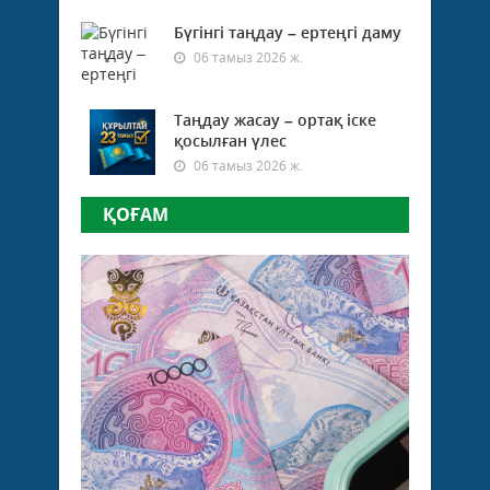
Бүгінгі таңдау – ертеңгі даму
06 тамыз 2026 ж.
Таңдау жасау – ортақ іске
қосылған үлес
06 тамыз 2026 ж.
ҚОҒАМ