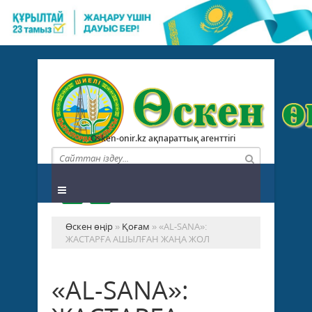
Osken-onir.kz ақпараттық агенттігі
Өскен өңір
»
Қоғам
» «AL-SANA»:
ЖАСТАРҒА АШЫЛҒАН ЖАҢА ЖОЛ
«AL-SANA»: