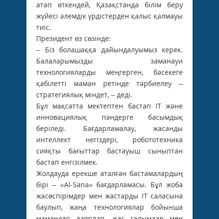
атап өткендей, Қазақстанда білім беру
жүйесі әлемдік үрдістерден қалыс қалмауы
тиіс.
Президент өз сөзінде:
– Біз болашаққа дайындалуымыз керек.
Балаларымызды заманауи
технологияларды меңгерген, бәсекеге
қабілетті маман ретінде тәрбиелеу –
стратегиялық міндет, – деді.
Бұл мақсатта мектептен бастап ІТ және
инновациялық пәндерге басымдық
беріледі. Бағдарламалау, жасанды
интеллект негіздері, робототехника
сияқты бағыттар бастауыш сыныптан
бастап енгізілмек.
Жолдауда ерекше аталған бастамалардың
бірі – «Al-Sana» бағдарламасы. Бұл жоба
жасөспірімдер мен жастарды ІТ саласына
баулып, жаңа технологиялар бойынша
мамандар даярлап, жас ғалымдар мен