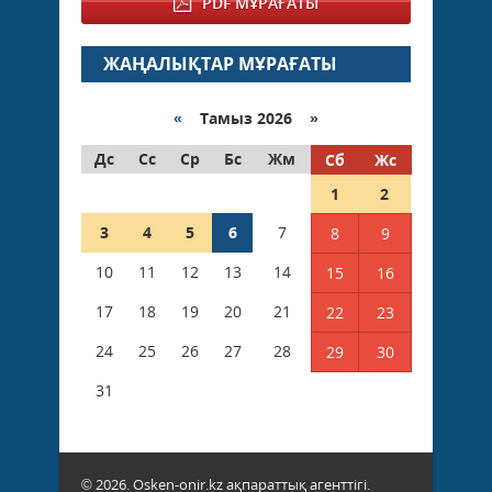
PDF МҰРАҒАТЫ
ЖАҢАЛЫҚТАР МҰРАҒАТЫ
«
Тамыз 2026 »
Дс
Сс
Ср
Бс
Жм
Сб
Жс
1
2
3
4
5
6
7
8
9
10
11
12
13
14
15
16
17
18
19
20
21
22
23
24
25
26
27
28
29
30
31
© 2026. Osken-onir.kz ақпараттық агенттігі.