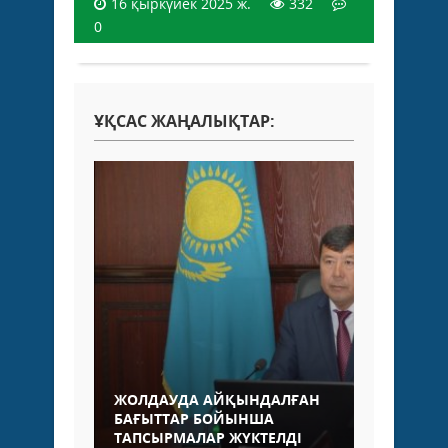
16 қыркүйек 2025 ж.
332
0
ҰҚСАС ЖАҢАЛЫҚТАР:
ЖОЛДАУДА АЙҚЫНДАЛҒАН
БАҒЫТТАР БОЙЫНША
ТАПСЫРМАЛАР ЖҮКТЕЛДІ