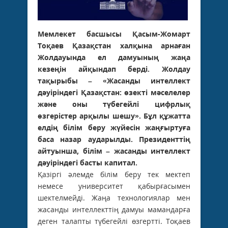
Мемлекет басшысы Қасым-Жомарт
Тоқаев Қазақстан халқына арнаған
Жолдауында ел дамуының жаңа
кезеңін айқындап берді. Жолдау
тақырыбы – «Жасанды интеллект
дәуіріндегі Қазақстан: өзекті мәселелер
және оны түбегейлі цифрлық
өзгерістер арқылы шешу». Бұл құжатта
елдің білім беру жүйесін жаңғыртуға
баса назар аударылды. Президенттің
айтуынша, білім – жасанды интеллект
дәуіріндегі басты капитал.
Қазіргі әлемде білім беру тек мектеп
немесе университет қабырғасымен
шектелмейді. Жаңа технологиялар мен
жасанды интеллекттің дамуы мамандарға
деген талапты түбегейлі өзгертті. Тоқаев