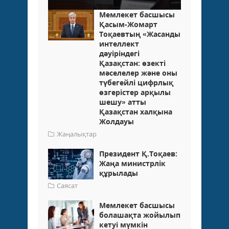
Мемлекет басшысы
Қасым-Жомарт
Тоқаевтың «Жасанды
интеллект
дәуіріндегі
Қазақстан: өзекті
мәселелер және оны
түбегейлі цифрлық
өзгерістер арқылы
шешу» атты
Қазақстан халқына
Жолдауы
Жаңалықтар
Президент Қ.Тоқаев:
Жаңа министрлік
құрылады
Саясат
Мемлекет басшысы
болашақта жойылып
кетуі мүмкін