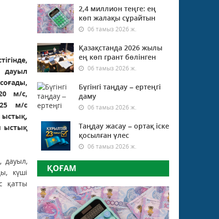
2,4 миллион теңге: ең
Ы
көп жалақы сұрайтын
06 тамыз 2026 ж.
Қазақстанда 2026 жылы
ең көп грант бөлінген
ігінде,
06 тамыз 2026 ж.
 дауыл
 соғады,
Бүгінгі таңдау – ертеңгі
20 м/с,
даму
25 м/с
06 тамыз 2026 ж.
 ыстық,
Таңдау жасау – ортақ іске
ы ыстық
қосылған үлес
06 тамыз 2026 ж.
, дауыл,
ҚОҒАМ
ы, күші
ус қатты