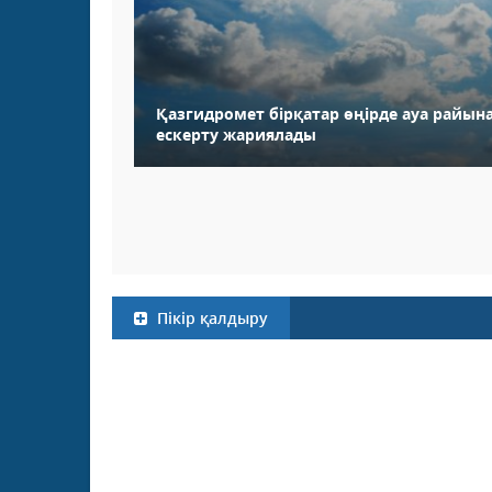
Қазгидромет бірқатар өңірде ауа райын
ескерту жариялады
Пікір қалдыру