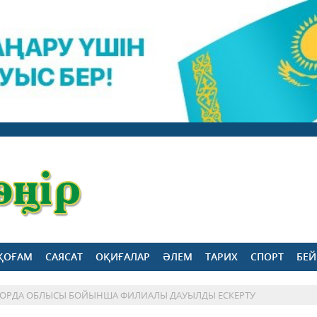
ҚОҒАМ
САЯСАТ
ОҚИҒАЛАР
ӘЛЕМ
ТАРИХ
СПОРТ
БЕЙ
ЛОРДА ОБЛЫСЫ БОЙЫНША ФИЛИАЛЫ ДАУЫЛДЫ ЕСКЕРТУ