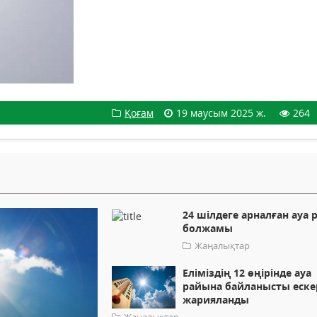
Қоғам
19 маусым 2025 ж.
264
24 шілдеге арналған ауа 
болжамы
Жаңалықтар
Еліміздің 12 өңірінде ауа
райына байланысты еске
жарияланды