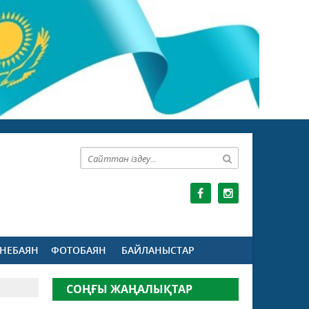
НЕБАЯН
ФОТОБАЯН
БАЙЛАНЫСТАР
СОҢҒЫ ЖАҢАЛЫҚТАР