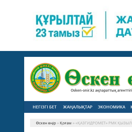
Osken-onir.kz ақпараттық агенттігі
НЕГІЗГІ БЕТ
ЖАҢАЛЫҚТАР
ЭКОНОМИКА
Өскен өңір
»
Қоғам
» «ҚАЗГИДРОМЕТ» РМК ҚЫЗЫ