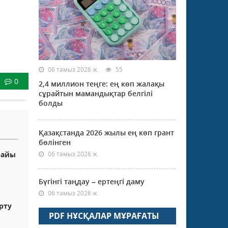
06 тамыз 2026 ж.
55
0
2,4 миллион теңге: ең көп жалақы
сұрайтын мамандықтар белгілі
болды
Қазақстанда 2026 жылы ең көп грант
бөлінген
райы
06 тамыз 2026 ж.
Бүгінгі таңдау – ертеңгі даму
06 тамыз 2026 ж.
рту
PDF НҰСҚАЛАР МҰРАҒАТЫ