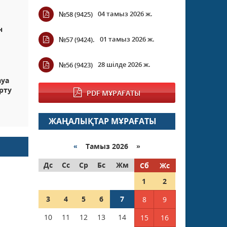
04 тамыз 2026 ж.
№58 (9425)
н
01 тамыз 2026 ж.
№57 (9424).
28 шілде 2026 ж.
№56 (9423)
ауа
рту
PDF МҰРАҒАТЫ
ЖАҢАЛЫҚТАР МҰРАҒАТЫ
«
Тамыз 2026 »
Дс
Сс
Ср
Бс
Жм
Сб
Жс
1
2
3
4
5
6
7
8
9
10
11
12
13
14
15
16