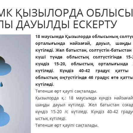
РМК ҚЫЗЫЛОРДА ОБЛЫС
Ы ДАУЫЛДЫ ЕСКЕРТУ
18 маусымда Қызылорда облысының солтүст
орталығында найзағай, дауыл, шаңды
күтіледі. Жел батыстан, солтүстік-батыстан
күші түнде облыстың солтүстігінде 15-
күндіз 15-20, облыстың орталығында 
күтіледі. Күндіз 40-42 градус қатты
облыстың оңтүстігінде 46 градус өте қатт
күтіледі.
Төтенше өрт қаупі сақталады.
Қызылорда қ.: 18 маусымда күндіз найзағай
шаңды дауыл күтіледі. Жел батыстан соғад
күндіз 15-20 /с күтіледі. Күндіз 40-42 град
ыстық күтіледі.
Төтенше өрт қауіпі сақталады.