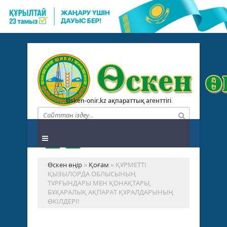
Osken-onir.kz ақпараттық агенттігі
Өскен өңір
»
Қоғам
» ҚҰРМЕТТІ
ҚЫЗЫЛОРДА ОБЛЫСЫНЫҢ
ТҰРҒЫНДАРЫ МЕН ҚОНАҚТАРЫ,
БҰҚАРАЛЫҚ АҚПАРАТ ҚҰРАЛДАРЫНЫҢ
ӨКІЛДЕРІ!