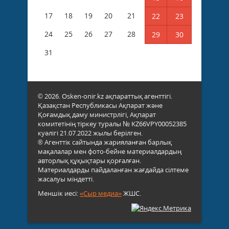
17
18
19
20
21
22
23
24
25
26
27
28
29
30
31
© 2026. Osken-onir.kz ақпараттық агенттігі.
Қазақстан Республикасы Ақпарат және
Қоғамдық даму министрлігі, Ақпарат
комитетінің тіркеу туралы № KZ66VPY00052385
куәлігі 21.07.2022 жылы берілген.
® Агенттік сайтында жарияланған барлық
мақалалар мен фото-бейне материалдардың
авторлық құқықтары қорғалған.
Материалдарды пайдаланған жағдайда сілтеме
жасалуы міндетті.
Меншік иесі:
«Сыр медиа»
ЖШС.