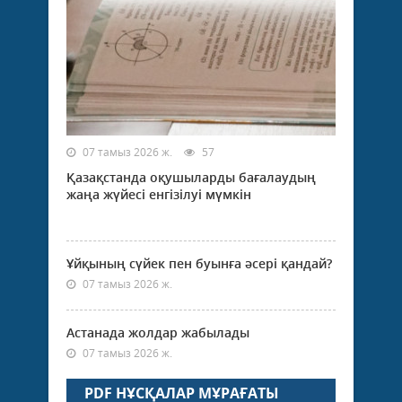
07 тамыз 2026 ж.
57
Қазақстанда оқушыларды бағалаудың
жаңа жүйесі енгізілуі мүмкін
Ұйқының сүйек пен буынға әсері қандай?
07 тамыз 2026 ж.
Астанада жолдар жабылады
07 тамыз 2026 ж.
PDF НҰСҚАЛАР МҰРАҒАТЫ