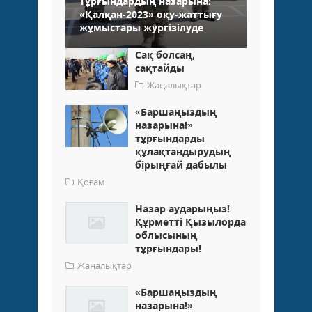
Тұрғындардың назарына:
«Қалқан-2023» оқу-жаттығу
жұмыстары жургізілуде
Сақ болсаң,
сақтайды
Жаңалықтар
«Баршаңыздың
назарына!»
тұрғындарды
құлақтандырудың
бірыңғай дабылы
Қоғам
Назар аударыңыз!
Құрметті Қызылорда
облысының
тұрғындары!
Жаңалықтар
«Баршаңыздың
назарына!»