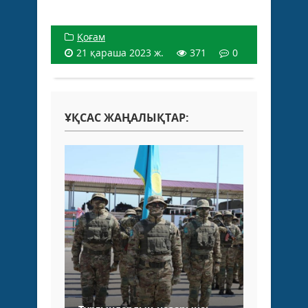
Қоғам
21 қараша 2023 ж.
371
0
ҰҚСАС ЖАҢАЛЫҚТАР: