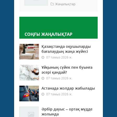
Жаңалықтар
Пікір қалдыру
СОҢҒЫ ЖАҢАЛЫҚТАР
Қазақстанда оқушыларды
бағалаудың жаңа жүйесі
07 тамыз 2026 ж.
Ұйқының сүйек пен буынға
әсері қандай?
07 тамыз 2026 ж.
Астанада жолдар жабылады
07 тамыз 2026 ж.
Әрбір дауыс – ортақ мүдде
жолында