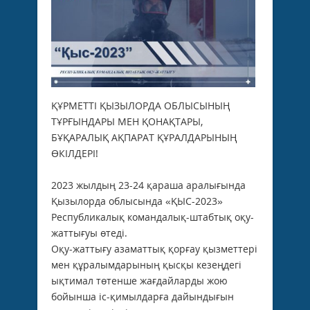
ҚҰРМЕТТІ ҚЫЗЫЛОРДА ОБЛЫСЫНЫҢ
ТҰРҒЫНДАРЫ МЕН ҚОНАҚТАРЫ,
БҰҚАРАЛЫҚ АҚПАРАТ ҚҰРАЛДАРЫНЫҢ
ӨКІЛДЕРІ!
2023 жылдың 23-24 қараша аралығында
Қызылорда облысында «ҚЫС-2023»
Республикалық командалық-штабтық оқу-
жаттығуы өтеді.
Оқу-жаттығу азаматтық қорғау қызметтері
мен құралымдарының қысқы кезеңдегі
ықтимал төтенше жағдайларды жою
бойынша іс-қимылдарға дайындығын