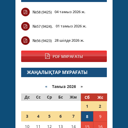
04 тамыз 2026 ж.
№58 (9425)
01 тамыз 2026 ж.
№57 (9424).
28 шілде 2026 ж.
№56 (9423)
PDF МҰРАҒАТЫ
ЖАҢАЛЫҚТАР МҰРАҒАТЫ
«
Тамыз 2026 »
Дс
Сс
Ср
Бс
Жм
Сб
Жс
1
2
3
4
5
6
7
8
9
10
11
12
13
14
15
16