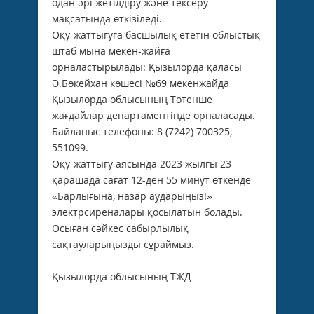
одан әрі жетілдіру және тексеру
мақсатында өткізіледі.
Оқу-жаттығуға басшылық ететін облыстық
штаб мына мекен-жайға
орналастырылады: Қызылорда қаласы
Ә.Бөкейхан көшесі №69 мекенжайда
Қызылорда облысының Төтенше
жағдайлар департаментінде орналасады.
Байланыс телефоны: 8 (7242) 700325,
551099.
Оқу-жаттығу аясында 2023 жылғы 23
қарашада сағат 12-ден 55 минут өткенде
«Барлығына, назар аударыңыз!»
электрсиреналары қосылатын болады.
Осыған сәйкес сабырлылық
сақтауларыңызды сұраймыз.
Қызылорда облысының ТЖД