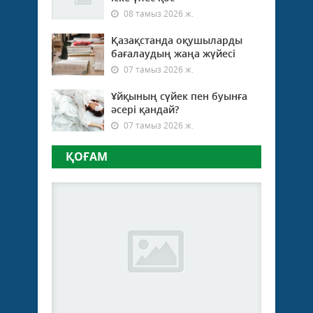
08 тамыз 2026 ж.
Қазақстанда оқушыларды
бағалаудың жаңа жүйесі
07 тамыз 2026 ж.
Ұйқының сүйек пен буынға
әсері қандай?
07 тамыз 2026 ж.
ҚОҒАМ