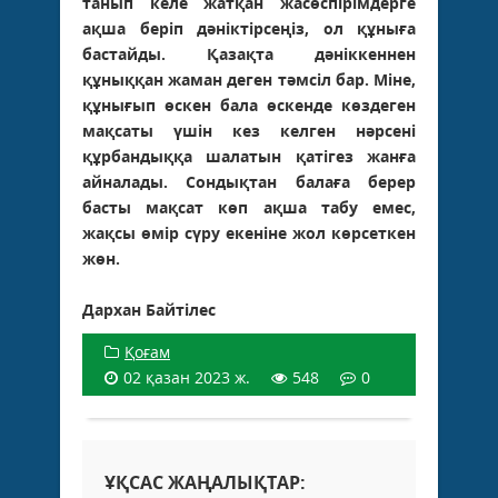
танып келе жатқан жасөспірімдерге
ақша беріп дәніктірсеңіз, ол құныға
бастайды. Қазақта дәніккеннен
құныққан жаман деген тәмсіл бар. Міне,
құнығып өскен бала өскенде көздеген
мақсаты үшін кез келген нәрсені
құрбандыққа шалатын қатігез жанға
айналады. Сондықтан балаға берер
басты мақсат көп ақша табу емес,
жақсы өмір сүру екеніне жол көрсеткен
жөн.
Дархан Байтілес
Қоғам
02 қазан 2023 ж.
548
0
ҰҚСАС ЖАҢАЛЫҚТАР: