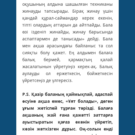
оқушының алдына шашылған техниканы
жинауды тапсырады. Бірақ жинау үшін
қандай құрал-саймандар керек екенін,
тіпті олардың аттарын да айтпайды. Бала
өзі ізденіп жинайды, жинау барысында
аспаптармен де танысады» дейді. Бала
мен ақша арасындағы байланыс та сол
сияқты болу қажет. Ең алдымен балаға
балық бермей, қармақтың қалай
жасалатынын үйретуіңіз керек-ақ. Балық
аулауды ол ержеткесін, бойжеткесін
үйретсеңіз де үлгересіз.
P.S. Қазір баланың қаймықпай, адаспай
өсуіне ақша емес, «Ұят болады», деген
ұғым жетіспей тұрған тәрізді. Балаға
ақшаның жай ғана қажетті заттарға
ауыстыратын қағаз екенін үйретіп,
көзін жеткізген дұрыс. Оң-солын енді