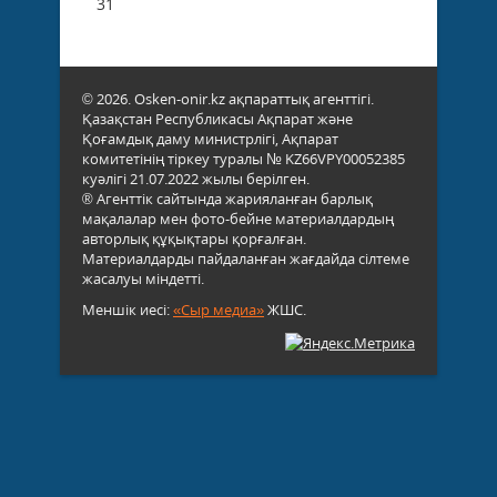
31
© 2026. Osken-onir.kz ақпараттық агенттігі.
Қазақстан Республикасы Ақпарат және
Қоғамдық даму министрлігі, Ақпарат
комитетінің тіркеу туралы № KZ66VPY00052385
куәлігі 21.07.2022 жылы берілген.
® Агенттік сайтында жарияланған барлық
мақалалар мен фото-бейне материалдардың
авторлық құқықтары қорғалған.
Материалдарды пайдаланған жағдайда сілтеме
жасалуы міндетті.
Меншік иесі:
«Сыр медиа»
ЖШС.