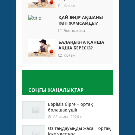
Қоғам
ҚАЙ ӨҢІР АҚШАНЫ
КӨП ЖҰМСАЙДЫ?
Экономика
БАЛАҢЫЗҒА ҚАНША
АҚША БЕРЕСІЗ?
Қоғам
Пікір қалдыру
СОҢҒЫ ЖАҢАЛЫҚТАР
Бәріміз бірге – ортақ
болашақ үшін
08 тамыз 2026 ж.
Өз таңдауыңды жаса – ортақ
іске үлес қос