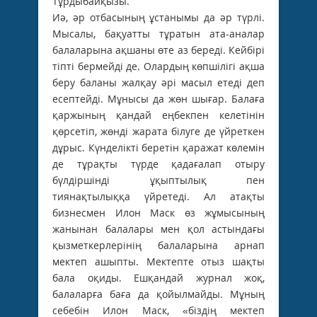
Тұрдыбайқызы.
Иә, әр отбасының ұстанымы да әр түрлі.
Мысалы, бақуатты тұратын ата-аналар
балаларына ақшаны өте аз береді. Кейбірі
тіпті бермейді де. Олардың көпшілігі ақша
беру баланы жалқау әрі масыл етеді деп
есептейді. Мұнысы да жөн шығар. Балаға
қаржының қандай еңбекпен келетінін
қөрсетіп, жөнді жарата білуге де үйреткен
дұрыс. Күнделікті беретін қаражат көлемін
де тұрақты түрде қадағалап отыру
бүлдіршінді ұқыптылық пен
тиянақтылыққа үйретеді. Ал атақты
бизнесмен Илон Маск өз жұмысының
жанынан балалары мен қол астындағы
қызметкерлерінің балаларына арнап
мектеп ашыпты. Мектепте отыз шақты
бала оқиды. Ешқандай журнал жоқ,
балаларға баға да қойылмайды. Мұның
себебін Илон Маск, «біздің мектеп