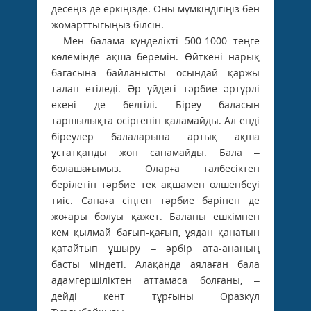
десеңіз де еркіңізде. Оны мүмкіндігіңіз бен
жомарттығыңыз білсін.
– Мен балама күнделікті 500-1000 теңге
көлемінде ақша беремін. Өйткені нарық
бағасына байланысты осындай қаржы
талап етіледі. Әр үйдегі тәрбие әртүрлі
екені де белгілі. Біреу баласын
таршылықта өсіргенін қаламайды. Ал енді
біреулер балаларына артық ақша
ұстатқанды жөн санамайды. Бала –
болашағымыз. Оларға талбесіктен
берілетін тәрбие тек ақшамен өлшенбеуі
тиіс. Санаға сіңген тәрбие бәрінен де
жоғары болуы қажет. Баланы ешкімнен
кем қылмай бағып-қағып, ұядан қанатын
қатайтып ұшыру – әрбір ата-ананың
басты міндеті. Алақанда аялаған бала
адамгершіліктен аттамаса болғаны, –
дейді кент тұрғыны Оразкүл