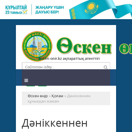
Osken-onir.kz ақпараттық агенттігі
Өскен өңір
»
Қоғам
» Дәніккеннен
құныққан жаман
Дәніккеннен