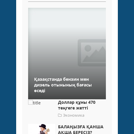
Қазақстанда бензин мен
дизель отынының бағасы
өседі
Доллар құны 470
теңгеге жетті
Экономика
БАЛАҢЫЗҒА ҚАНША
АҚША БЕРЕСІЗ?