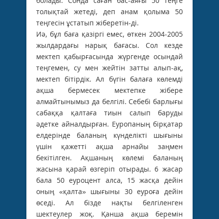
болады. Сонда саған бас-аяғы 50 теңге
толықтай жетеді, деп анам қолыма 50
теңгесін ұстатып жіберетін-ді.
Иә, бұл баға қазіргі емес, өткен 2004-2005
жылдардағы нарық бағасы. Сол кезде
мектеп қабырғасында жүргенде осындай
теңгемен, су мен жейтін затты алып-ақ,
мектеп бітірдік. Ал бүгін балаға көлемді
ақша бермесек мектепке жібере
алмайтынымыз да белгілі. Себебі барлығы
сабаққа қалтаға тиын салып баруды
әдетке айналдырған. Еуропаның бірқатар
елдерінде баланың күнделікті шығыны
үшін қажетті ақша арнайы заңмен
бекітілген. Ақшаның көлемі баланың
жасына қарай өзгеріп отырады. 6 жасар
бала 50 еуроцент алса, 15 жасқа дейін
оның «қалта» шығыны 30 еуроға дейін
өседі. Ал бізде нақты белгіленген
шектеулер жоқ. Қанша ақша беремін