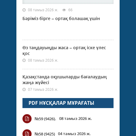
08 тамыз 2026 ж.
66
Бәріміз бірге – ортақ болашақ үшін
Өз таңдауыңды жаса – ортақ іске үлес
қос
08 тамыз 2026 ж.
Қазақстанда оқушыларды бағалаудың
жаңа жүйесі
07 тамыз 2026 ж.
PDF НҰСҚАЛАР МҰРАҒАТЫ
08 тамыз 2026 ж.
№59 (9426).
04 тамыз 2026 ж.
№58 (9425)