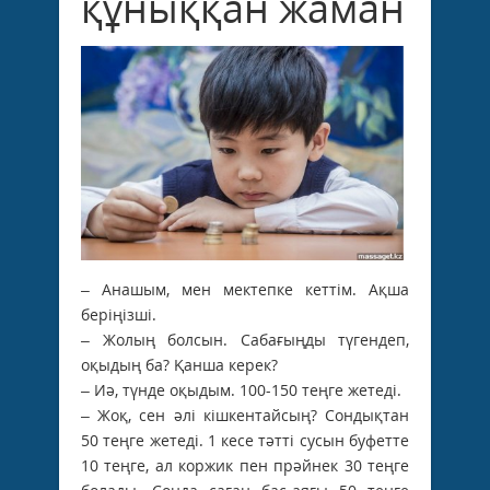
құныққан жаман
– Анашым, мен мектепке кеттім. Ақша
беріңізші.
– Жолың болсын. Сабағыңды түгендеп,
оқыдың ба? Қанша керек?
– Иә, түнде оқыдым. 100-150 теңге жетеді.
– Жоқ, сен әлі кішкентайсың? Сондықтан
50 теңге жетеді. 1 кесе тәтті сусын буфетте
10 теңге, ал коржик пен прәйнек 30 теңге