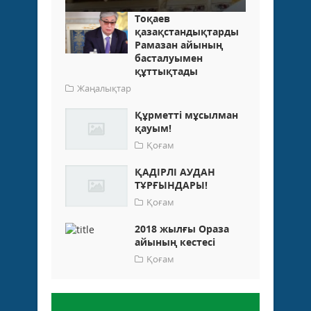
Тоқаев
қазақстандықтарды
Рамазан айының
басталуымен
құттықтады
Жаңалықтар
Құрметті мұсылман
қауым!
Қоғам
ҚАДІРЛІ АУДАН
ТҰРҒЫНДАРЫ!
Қоғам
2018 жылғы Ораза
айының кестесі
Қоғам
Пікір қалдыру