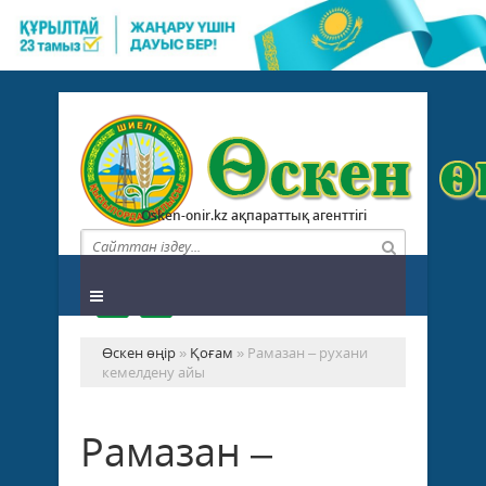
Osken-onir.kz ақпараттық агенттігі
Өскен өңір
»
Қоғам
» Рамазан – рухани
кемелдену айы
Рамазан –