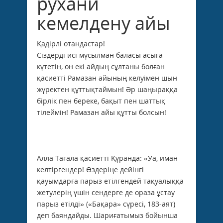
рухани
кемелдену айы
Қадірлі отандастар!
Сіздерді исі мұсылман баласы асыға
күтетін, он екі айдың сұлтаны болған
қасиетті Рамазан айының келуімен шын
жүректен құттықтаймын! Әр шаңыраққа
бірлік пен береке, бақыт пен шаттық
тілеймін! Рамазан айы құтты болсын!
Алла Тағала қасиетті Құранда: «Уа, иман
келтіргендер! Өздеріңе дейінгі
қауымдарға парыз етілгендей тақуалыққа
жетулерің үшін сендерге де ораза ұстау
парыз етілді» («Бақара» сүресі, 183-аят)
деп баян­дайды. Шариғатымыз бойынша