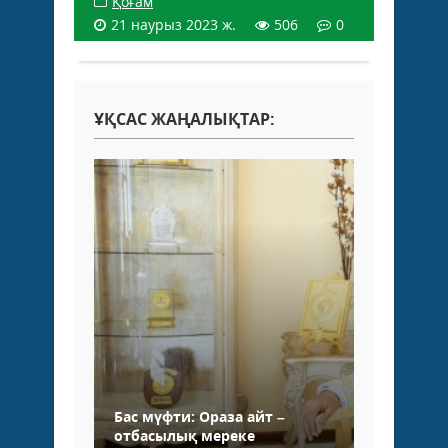
Қоғам
21 наурыз 2023 ж.
506
0
ҰҚСАС ЖАҢАЛЫҚТАР:
Бас мүфти: Ораза айт –
отбасылық мереке