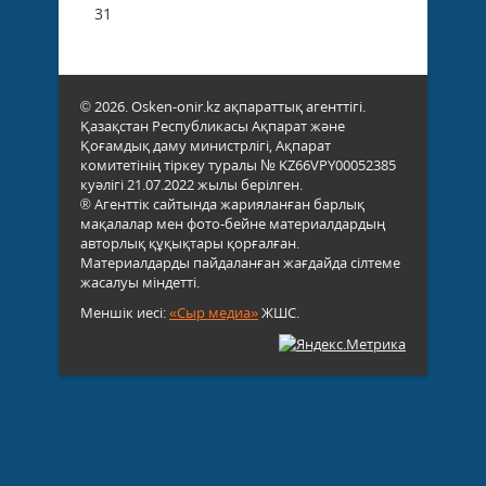
31
© 2026. Osken-onir.kz ақпараттық агенттігі.
Қазақстан Республикасы Ақпарат және
Қоғамдық даму министрлігі, Ақпарат
комитетінің тіркеу туралы № KZ66VPY00052385
куәлігі 21.07.2022 жылы берілген.
® Агенттік сайтында жарияланған барлық
мақалалар мен фото-бейне материалдардың
авторлық құқықтары қорғалған.
Материалдарды пайдаланған жағдайда сілтеме
жасалуы міндетті.
Меншік иесі:
«Сыр медиа»
ЖШС.