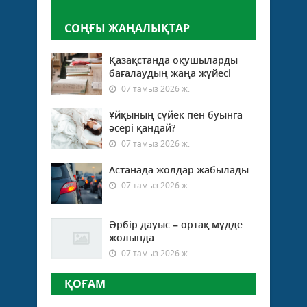
СОҢҒЫ ЖАҢАЛЫҚТАР
Қазақстанда оқушыларды
бағалаудың жаңа жүйесі
07 тамыз 2026 ж.
Ұйқының сүйек пен буынға
әсері қандай?
07 тамыз 2026 ж.
Астанада жолдар жабылады
07 тамыз 2026 ж.
Әрбір дауыс – ортақ мүдде
жолында
07 тамыз 2026 ж.
ҚОҒАМ