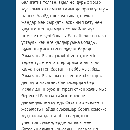
балиғатқа толған, ақыл-есі дұрыс әрбір
мұсылманға Рамазан айында ораза ұстау –
парыз. Алайда жолаушылар, науқас
жандар мен сырқаты асқынып кетуінен
қауіптенген адамдар, сондай-ақ жүкті
немесе емізулі баласы бар әйелдер ораза
ұстауды кейінге қалдыруына болады.
Бұған шариғатымыз рұқсат береді.
Рамазан айының қадірі мен қасиетін
терең түсінген ізгілер ораза­ға алты ай
қалған сәттен бастап: «Раббымыз, бізді
Рамазан айына аман-есен жеткізе гөр!» –
деп дұға жасаған. Сан ғасырдан бері
Ислам дінін рухани тірегі еткен халқымыз
берекелі Рамазан айын ерекше
дайындықпен күтеді. Сауаптар еселеніп
жазылатын айда ауызашар беріп, көмекке
мұқтаж жандарға пітір садақасын
үлестіріп, үлкендердің алғысы мен
батасын алуға тырысады. Оразада игі