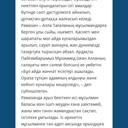
ниетпен орындалатын ізгі амалдар
бүгінде салт-дәстүрімізге айналып,
ұрпақтан-ұрпаққа жалғасып келеді.
Рамазан – Алла Тағаланың мұсылмандарға
берген ұлы сыйы, нығметі. Қасиеті мен
шарапаты мол айда күнәларымыздан
арылып, сауап жинауға, жан дүниемізді
тазар­туға тырысқан абзал. Ардақты
Пайғамбарымыз Мұхаммед (оған Алланың
салауаты мен сәлемі болсын) өз үмбетін:
«Бұл айда жәннат есіктері ашылады.
Ораза тұтқан адамның алдыңғы және
кейінгі күнәлары кешіріледі», – деп
сүйіншілеген.
Рамазанда ауыз бекіткен исі мұ­сыл­ман
баласы өзін ішіп-жеуден ғана шектемей,
жаны мен тәнін жаман­дықтан сақтап,
ізгілік­ке ұмтылады. Іс-әрекетін
мұсылманға тән әдеп аясында орындауға