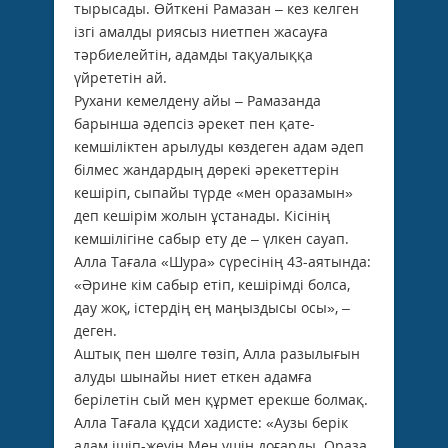
тырысады. Өйт­кені Рамазан – кез келген
ізгі амалды риясыз ниетпен жасауға
тәрбиелейтін, адамды тақуалыққа
үйрететін ай.
Рухани кемелдену айы – Рамазанда
барынша әдепсіз әрекет пен қате-
кемшіліктен арылуды көздеген адам әдеп
білмес жандардың дөрекі әрекеттерін
кешіріп, сыпайы түрде «мен оразамын»
деп кешірім жолын ұстанады. Кісінің
кемшілігіне сабыр ету де – үлкен сауап.
Алла Тағала «Шура» сүресінің 43-аятында:
«Әрине кім сабыр етіп, кешірімді болса,
дау жоқ, істердің ең маңыздысы осы», –
деген.
Аштық пен шөлге төзіп, Алла разылығын
алуды шынайы ниет еткен адамға
берілетін сый мен құрмет ерекше болмақ.
Алла Тағала құдси хадисте: «Аузы берік
адам ішіп-жеуін Мен үшін доғарды. Ораза