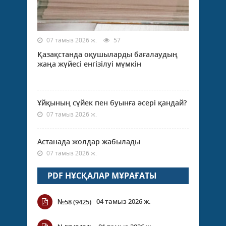
07 тамыз 2026 ж.
57
Қазақстанда оқушыларды бағалаудың
жаңа жүйесі енгізілуі мүмкін
Ұйқының сүйек пен буынға әсері қандай?
07 тамыз 2026 ж.
Астанада жолдар жабылады
07 тамыз 2026 ж.
PDF НҰСҚАЛАР МҰРАҒАТЫ
04 тамыз 2026 ж.
№58 (9425)