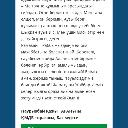
– Мен және құлымның арасындағы
ғибадат. Оған берілетін сыйды Мен ғана
өлшеп, Мен беремін. Аузы берік
құлымның аштық пен шөлдеу себебінен
шыққан ауыз иісі Мен үшін миск әтірінен
де қайырлы», деген.
Рамазан – Раббымыздың мейірім-
махаббатына бөленетін ай. Берекелі,
сауабы мол айда Алланың мейіріміне
бөленіп, әрбір ізгі амалымыздың
жақсылығы еселеніп жазылғай! Еліміз
аман, жеріміз тыныш, тәуелсіздігіміз
баянды болғай! Жаратушы Жаббар Иеміз
келер жылғы ораза айына аман-есен
жетуімізді нәсіп еткей! Әмин!
Наурызбай қажы ТАҒАНҰЛЫ,
ҚМДБ төрағасы, Бас мүфти