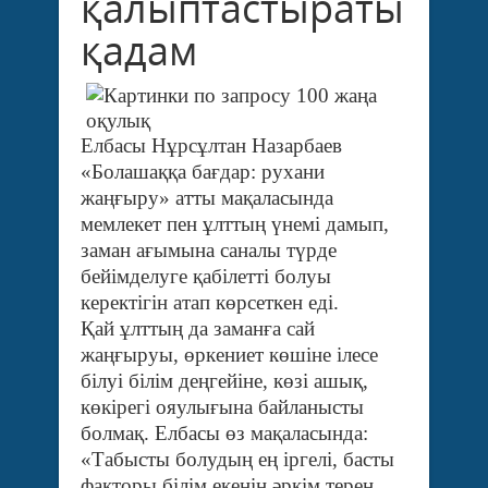
қалыптастыратын
қадам
Елбасы Нұрсұлтан Назарбаев
«Болашаққа бағдар: рухани
жаңғыру» атты мақаласында
мемлекет пен ұлттың үнемі дамып,
заман ағымына саналы түрде
бейімделуге қабілетті болуы
керектігін атап көрсеткен еді.
Қай ұлттың да заманға сай
жаңғыруы, өркениет көшіне ілесе
білуі білім деңгейіне, көзі ашық,
көкірегі ояулығына байланысты
болмақ. Елбасы өз мақаласында:
«Табысты болудың ең іргелі, басты
факторы білім екенін әркім терең