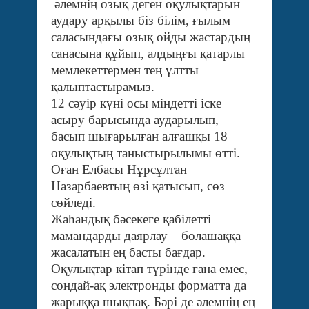
әлемнің озық деген оқулықтарын
аудару арқылы біз білім, ғылым
саласындағы озық ойды жастардың
санасына құйып, алдыңғы қатарлы
мемлекеттермен тең ұлтты
қалыптастырамыз.
12 сәуір күні осы міндетті іске
асыру барысында аударылып,
басып шығарылған алғашқы 18
оқулықтың таныстырылымы өтті.
Оған Елбасы Нұрсұлтан
Назарбаевтың өзі қатысып, сөз
сөйледі.
Жаһандық бәсекеге қабілетті
мамандарды даярлау – болашаққа
жасалатын ең басты бағдар.
Оқулықтар кітап түрінде ғана емес,
сондай-ақ электронды форматта да
жарыққа шықпақ. Бәрі де әлемнің ең