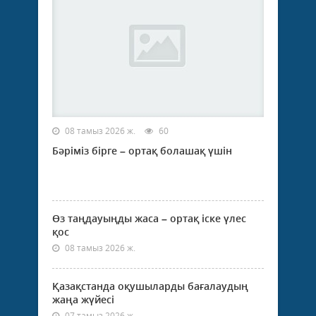
08 тамыз 2026 ж.
60
Бәріміз бірге – ортақ болашақ үшін
Өз таңдауыңды жаса – ортақ іске үлес
қос
08 тамыз 2026 ж.
Қазақстанда оқушыларды бағалаудың
жаңа жүйесі
07 тамыз 2026 ж.