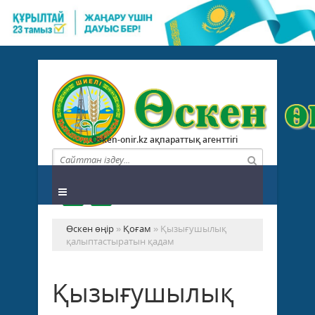
Osken-onir.kz ақпараттық агенттігі
Өскен өңір
»
Қоғам
» Қызығушылық
қалыптастыратын қадам
Қызығушылық