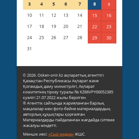
3
4
5
6
7
8
9
10
11
12
13
14
15
16
17
18
19
20
21
22
23
24
25
26
27
28
29
30
31
© 2026. Osken-onir.kz ақпараттық агенттігі.
Қазақстан Республикасы Ақпарат және
Қоғамдық даму министрлігі, Ақпарат
комитетінің тіркеу туралы № KZ66VPY00052385
куәлігі 21.07.2022 жылы берілген.
® Агенттік сайтында жарияланған барлық
мақалалар мен фото-бейне материалдардың
авторлық құқықтары қорғалған.
Материалдарды пайдаланған жағдайда сілтеме
жасалуы міндетті.
Меншік иесі:
«Сыр медиа»
ЖШС.