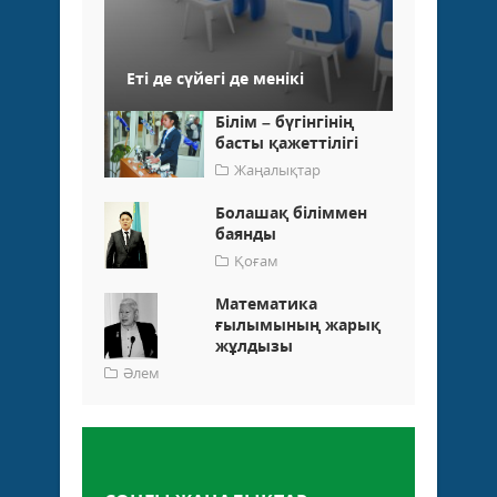
Еті де сүйегі де менікі
Білім – бүгінгінің
басты қажеттілігі
Жаңалықтар
Болашақ біліммен
баянды
Қоғам
Математика
ғылымының жарық
жұлдызы
Әлем
Пікір қалдыру