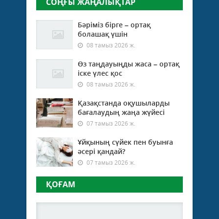
СОҢҒЫ ЖАҢАЛЫҚТАР
Бәріміз бірге – ортақ
болашақ үшін
08 тамыз 2026 ж.
Өз таңдауыңды жаса – ортақ
іске үлес қос
08 тамыз 2026 ж.
Қазақстанда оқушыларды
бағалаудың жаңа жүйесі
07 тамыз 2026 ж.
Ұйқының сүйек пен буынға
әсері қандай?
07 тамыз 2026 ж.
ҚОҒАМ