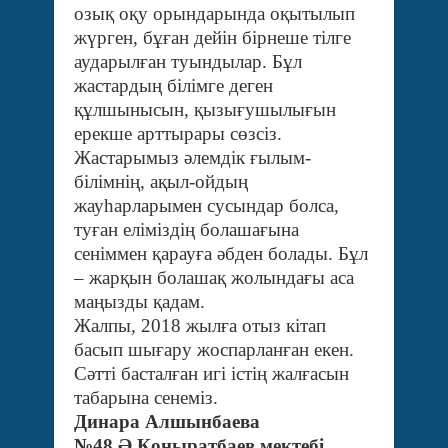
озық оқу орындарында оқытылып
жүрген, бұған дейін бірнеше тілге
аударылған туындылар. Бұл
жастардың білімге деген
құлшынысын, қызығушылығын
ерекше арттырары сөзсіз.
Жастарымыз әлемдік ғылым-
білімнің, ақыл-ойдың
жауһарларымен сусындар болса,
туған еліміздің болашағына
сеніммен қарауға әбден болады. Бұл
– жарқын болашақ жолындағы аса
маңызды қадам.
Жалпы, 2018 жылға отыз кітап
басып шығару жоспарланған екен.
Сәтті басталған игі істің жалғасын
табарына сенеміз.
Динара Алшынбаева
№48 Ә.Қоңыратбаев мектебі