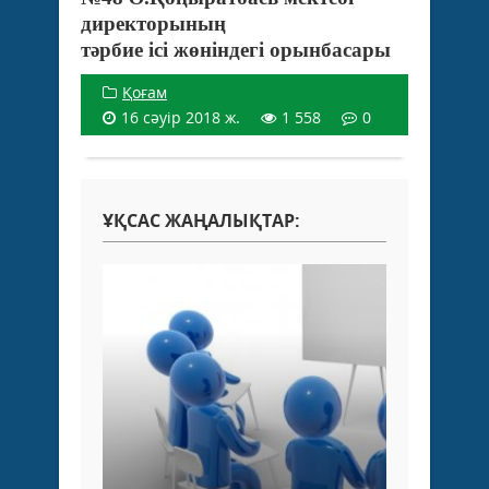
директорының
тәрбие ісі жөніндегі орынбасары
Қоғам
16 сәуір 2018 ж.
1 558
0
ҰҚСАС ЖАҢАЛЫҚТАР: