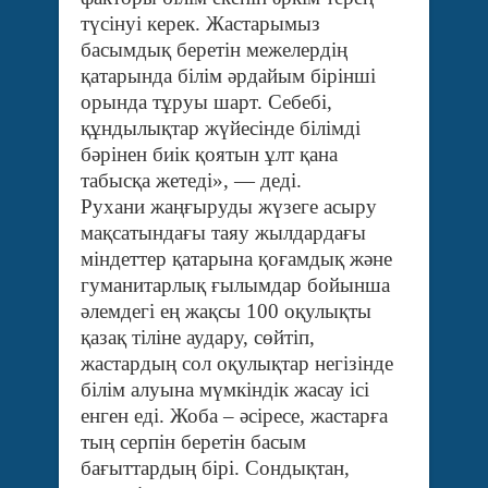
түсінуі керек. Жастарымыз
басымдық беретін межелердің
қатарында білім әрдайым бірінші
орында тұруы шарт. Себебі,
құндылықтар жүйесінде білімді
бәрінен биік қоятын ұлт қана
табысқа жетеді», — деді.
Рухани жаңғыруды жүзеге асыру
мақсатындағы таяу жылдардағы
міндеттер қатарына қоғамдық және
гуманитарлық ғылымдар бойынша
әлемдегі ең жақсы 100 оқулықты
қазақ тіліне аудару, сөйтіп,
жастардың сол оқулықтар негізінде
білім алуына мүмкіндік жасау ісі
енген еді. Жоба – әсіресе, жастарға
тың серпін беретін басым
бағыттардың бірі. Сондықтан,