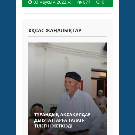
03 маусым 2022 ж.
877
0
ҰҚСАС ЖАҢАЛЫҚТАР:
ТҰРАНДЫҚ АҚСАҚАЛДАР
ДЕПУТАТТАРҒА ТАЛАП-
ТІЛЕГІН ЖЕТКІЗДІ