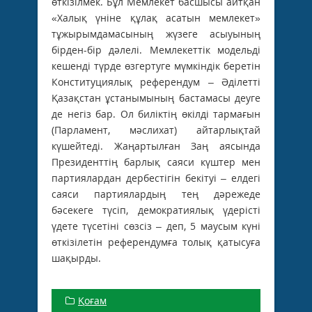
өткізілмек. Бұл Мемлекет басшысы айтқан
«Халық үніне құлақ асатын мемлекет»
тұжырымдамасының жүзеге асыуының
бірден-бір дәлелі. Мемлекеттік модельді
кешенді түрде өзгертуге мүмкіндік беретін
Конституциялық референдум – Әділетті
Қазақстан ұстанымының бастамасы деуге
де негіз бар. Ол биліктің өкілді тармағын
(Парламент, мәслихат) айтарлықтай
күшейтеді. Жаңартылған Заң аясында
Президенттің барлық саяси күштер мен
партиялардан дербестігін бекітуі – елдегі
саяси партиялардың тең дәрежеде
бәсекеге түсіп, демократиялық үдерісті
үдете түсетіні сөзсіз – деп, 5 маусым күні
өткізілетін референдумға толық қатысуға
шақырды.
Қоғам