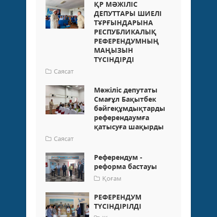
ҚР МӘЖІЛІС
ДЕПУТТАРЫ ШИЕЛІ
ТҰРҒЫНДАРЫНА
РЕСПУБЛИКАЛЫҚ
РЕФЕРЕНДУМНЫҢ
МАҢЫЗЫН
ТҮСІНДІРДІ
Саясат
Мәжіліс депутаты
Смағұл Бақытбек
бәйгеқұмдықтарды
референдаумға
қатысуға шақырды
Саясат
Референдум -
реформа бастауы
Қоғам
РЕФЕРЕНДУМ
ТҮСІНДІРІЛДІ