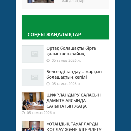
Жаңалықтар
Пікір қалдыру
СОҢҒЫ ЖАҢАЛЫҚТАР
Ортақ болашақты бірге
қалыптастырайық
05 тамыз 2026 ж.
Белсенді таңдау – жарқын
болашақтың кепілі
05 тамыз 2026 ж.
ЦИФРЛАНДЫРУ САЛАСЫН
ДАМЫТУ АЯСЫНДА
САЛЫНАТЫН ЖАҢА
05 тамыз 2026 ж.
«ОТАНДЫҚ ТАУАРЛАРДЫ
ҚОЛДАУ ЖӘНЕ ІЛГЕРІЛЕТУ