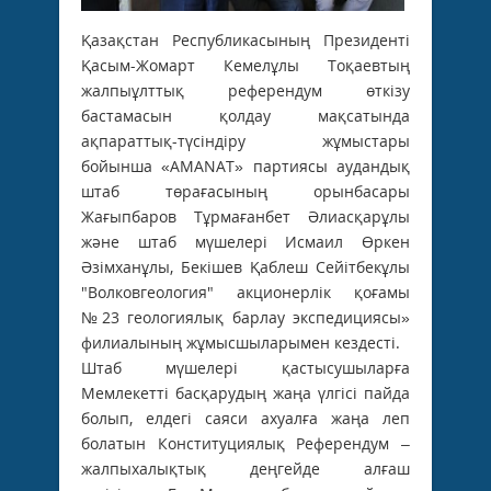
Қазақстан Республикасының Президенті
Қасым-Жомарт Кемелұлы Тоқаевтың
жалпыұлттық референдум өткізу
бастамасын қолдау мақсатында
ақпараттық-түсіндіру жұмыстары
бойынша «AMANAT» партиясы аудандық
штаб төрағасының орынбасары
Жағыпбаров Тұрмағанбет Әлиасқарұлы
және штаб мүшелері Исмаил Өркен
Әзімханұлы, Бекішев Қаблеш Сейітбекұлы
"Волковгеология" акционерлік қоғамы
№23 геологиялық барлау экспедициясы»
филиалының жұмысшыларымен кездесті.
Штаб мүшелері қастысушыларға
Мемлекетті басқарудың жаңа үлгісі пайда
болып, елдегі саяси ахуалға жаңа леп
болатын Конституциялық Референдум –
жалпыхалықтық деңгейде алғаш