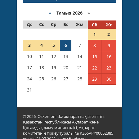
«
Тамыз 2026 »
Дс
Сс
Ср
Бс
Жм
Сб
Жс
1
2
3
4
5
6
7
8
9
10
11
12
13
14
15
16
17
18
19
20
21
22
23
24
25
26
27
28
29
30
31
© 2026. Osken-onir.kz ақпараттық агенттігі.
Қазақстан Республикасы Ақпарат және
Қоғамдық даму министрлігі, Ақпарат
комитетінің тіркеу туралы № KZ66VPY00052385
куәлігі 21.07.2022 жылы берілген.