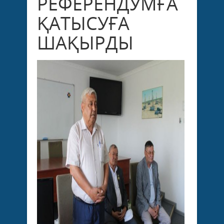
РЕФЕРЕНДУМҒА
ҚАТЫСУҒА
ШАҚЫРДЫ