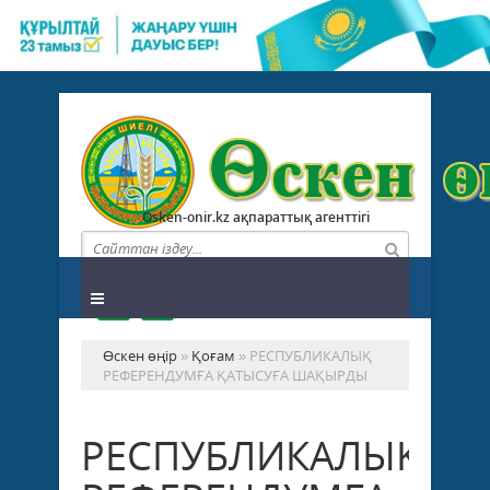
Osken-onir.kz ақпараттық агенттігі
Өскен өңір
»
Қоғам
» РЕСПУБЛИКАЛЫҚ
РЕФЕРЕНДУМҒА ҚАТЫСУҒА ШАҚЫРДЫ
РЕСПУБЛИКАЛЫҚ