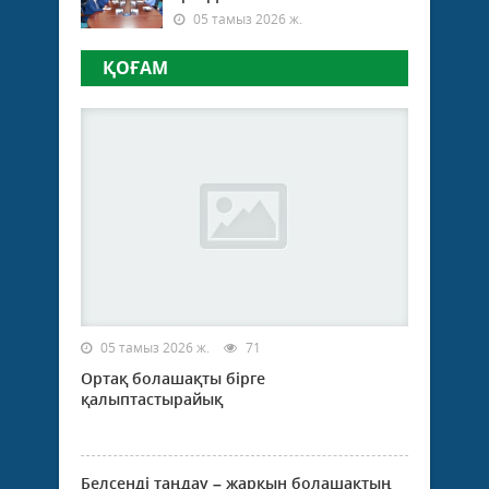
05 тамыз 2026 ж.
ҚОҒАМ
05 тамыз 2026 ж.
71
Ортақ болашақты бірге
қалыптастырайық
Белсенді таңдау – жарқын болашақтың