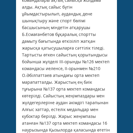
командалары ақтық сайысқа жолдама
алды. Ақтық сайыс бүгін
ұйымдастырылып, аудандық дене
шынықтыру және спорт бөлімі
басшысының міндетін атқарушы
Б.Есмағанбетов бұқаралық спортты
дамыту бағытында өткізіліп жатқан
жарысқа қатысушыларға сәттілік тіледі.
Тартысты өткен сайыстың қорытындысы
бойынша жүлделі ІІІ-орынды №126 мектеп
командасы иеленсе, ІІ-орынмен №210
О.Әбілпаттаев атындағы орта мектеп
марапатталды. Жарыстың ең биік
тұғырына №137 орта мектеп командасы
көтерілді. Сайыстың жеңімпаздары мен
жүлдегерлеріне аудан әкімдігі тарапынан
Алғыс хаттар, естелік медальдар мен
кубоктар берілді. Жарыс жеңімпазы
атанған №137 орта мектеп командасы 16
наурызында Қызылорда қаласында өтетін