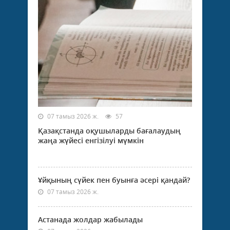
07 тамыз 2026 ж.
57
Қазақстанда оқушыларды бағалаудың
жаңа жүйесі енгізілуі мүмкін
Ұйқының сүйек пен буынға әсері қандай?
07 тамыз 2026 ж.
Астанада жолдар жабылады