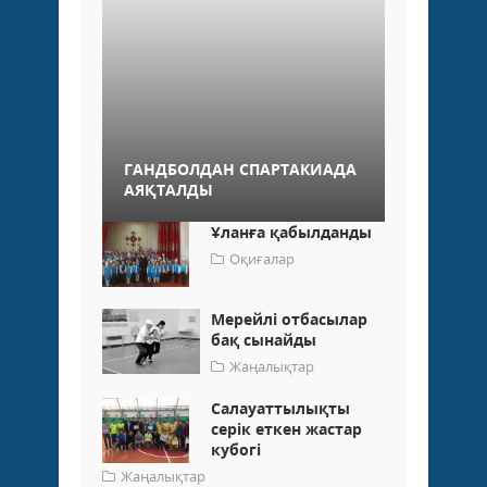
ГАНДБОЛДАН СПАРТАКИАДА
АЯҚТАЛДЫ
Ұланға қабылданды
Оқиғалар
Мерейлі отбасылар
бақ сынайды
Жаңалықтар
Салауаттылықты
серік еткен жастар
кубогі
Жаңалықтар