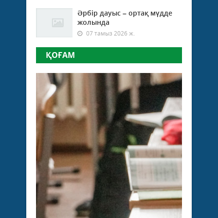
Әрбір дауыс – ортақ мүдде
жолында
07 тамыз 2026 ж.
ҚОҒАМ