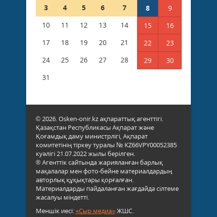
3
4
5
6
7
8
9
10
11
12
13
14
15
16
17
18
19
20
21
22
23
24
25
26
27
28
29
30
31
© 2026. Osken-onir.kz ақпараттық агенттігі.
Қазақстан Республикасы Ақпарат және
Қоғамдық даму министрлігі, Ақпарат
комитетінің тіркеу туралы № KZ66VPY00052385
куәлігі 21.07.2022 жылы берілген.
® Агенттік сайтында жарияланған барлық
мақалалар мен фото-бейне материалдардың
авторлық құқықтары қорғалған.
Материалдарды пайдаланған жағдайда сілтеме
жасалуы міндетті.
Меншік иесі:
«Сыр медиа»
ЖШС.