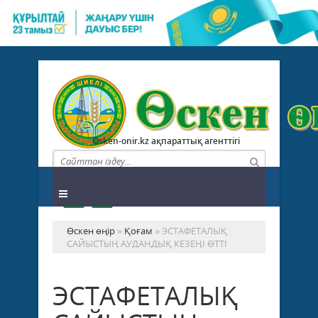
Osken-onir.kz ақпараттық агенттігі
Өскен өңір
»
Қоғам
» ЭСТАФЕТАЛЫҚ
САЙЫСТЫҢ АУДАНДЫҚ КЕЗЕҢІ ӨТТІ
ЭСТАФЕТАЛЫҚ