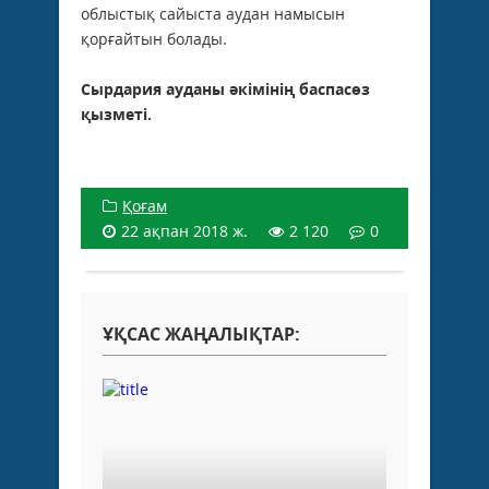
облыстық сайыста аудан намысын
қорғайтын болады.
Сырдария ауданы әкімінің баспасөз
қызметі.
Қоғам
22 ақпан 2018 ж.
2 120
0
ҰҚСАС ЖАҢАЛЫҚТАР: