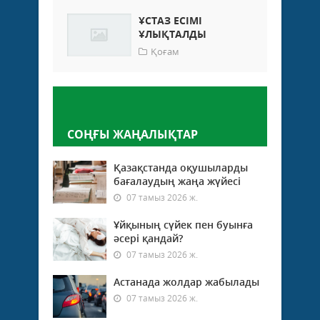
ҰСТАЗ ЕСІМІ
ҰЛЫҚТАЛДЫ
Қоғам
Пікір қалдыру
СОҢҒЫ ЖАҢАЛЫҚТАР
Қазақстанда оқушыларды
бағалаудың жаңа жүйесі
07 тамыз 2026 ж.
Ұйқының сүйек пен буынға
әсері қандай?
07 тамыз 2026 ж.
Астанада жолдар жабылады
07 тамыз 2026 ж.