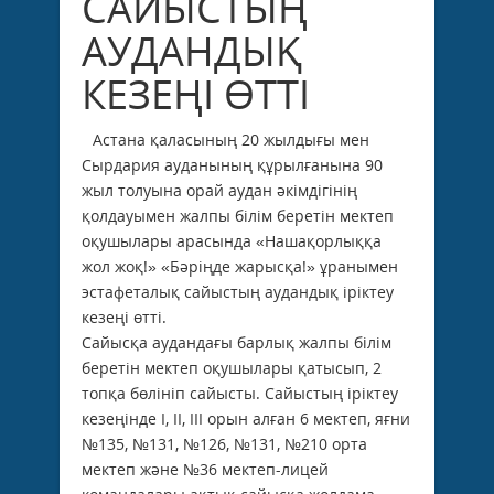
САЙЫСТЫҢ
АУДАНДЫҚ
КЕЗЕҢІ ӨТТІ
Астана қаласының 20 жылдығы мен
Сырдария ауданының құрылғанына 90
жыл толуына орай аудан әкімдігінің
қолдауымен жалпы білім беретін мектеп
оқушылары арасында «Нашақорлыққа
жол жоқ!» «Бәріңде жарысқа!» ұранымен
эстафеталық сайыстың аудандық іріктеу
кезеңі өтті.
Сайысқа аудандағы барлық жалпы білім
беретін мектеп оқушылары қатысып, 2
топқа бөлініп сайысты. Сайыстың іріктеу
кезеңінде І, ІІ, ІІІ орын алған 6 мектеп, яғни
№135, №131, №126, №131, №210 орта
мектеп және №36 мектеп-лицей