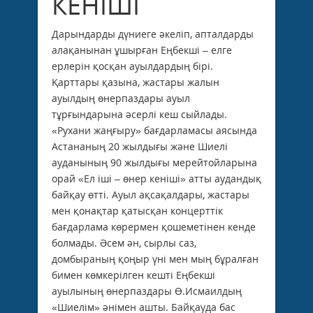
КЕНІШІ
Дарындарды дүниеге әкеліп, апталдарды
алақанынан ұшырған Еңбекші – елге
ерлерін қосқан ауылдардың бірі.
Қарттары қазына, жастары жалын
ауылдың өнерпаздары ауыл
тұрғындарына әсерлі кеш сыйлады.
«Рухани жаңғыру» бағдарламасы аясында
Астананың 20 жылдығы және Шиелі
ауданының 90 жылдығы мерейтойларына
орай «Ел іші – өнер кеніші» атты аудандық
байқау өтті. Ауыл ақсақалдары, жастары
мен қонақтар қатысқан концерттік
бағдарлама көрермен қошеметінен кенде
болмады. Әсем ән, сырлы саз,
домбыраның қоңыр үні мен мың бұралған
бимен көмкерілген кешті Еңбекші
ауылының өнерпаздары Ө.Исмаилдың
«Шиелім» әнімен ашты. Байқауда бас