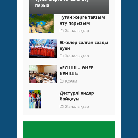
парыз
Туған жерге тағзым
ету парызым
Жаңалықтар
Әжелер салған сазды
әуен
Жаңалықтар
«ЕЛ ІШІ – ӨНЕР
КЕНІШІ»
Қоғам
Дәстүрлі әндер
байқауы
Жаңалықтар
Пікір қалдыру