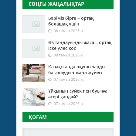
СОҢҒЫ ЖАҢАЛЫҚТАР
Бәріміз бірге – ортақ
болашақ үшін
08 тамыз 2026 ж.
Өз таңдауыңды жаса – ортақ
іске үлес қос
08 тамыз 2026 ж.
Қазақстанда оқушыларды
бағалаудың жаңа жүйесі
07 тамыз 2026 ж.
Ұйқының сүйек пен буынға
әсері қандай?
07 тамыз 2026 ж.
ҚОҒАМ