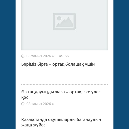
08 тамыз 2026 ж.
66
Бәріміз бірге – ортақ болашақ үшін
Өз таңдауыңды жаса – ортақ іске үлес
қос
08 тамыз 2026 ж.
Қазақстанда оқушыларды бағалаудың
жаңа жүйесі