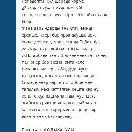
негізделген бұл шарада көрме
ұйымдастырған мәдениет үйі
қызметкерлері ауыл тіршілігін айқын аша
білді.
Жаңа дарындарды анық­тау, өзін­дік
ерекшеліктері бар орын­даушыларға
қолдау көр­сету мақ­сатында Еңбекшіде
ұйымдастырылған кештің қазылары
Ә.Ноғайбаев пен И.Байкенжеев талпыныс
пен өнер бар екенін айта келе,
ризашылықтарын білдірді. Ауыл
халқының, жасамысы мен жасының
бірлесе өнер көрсетіп, тәрбие мен
тағылым насихатталған кеште көрінуі
көңілге қуаныш ұяла­тады. Ауылдағы
ағайынға рухани демалыс сыйлаған
кештен алған кө­рер­мен әсері де зор
екенін анық байқайсың.
Бақытжан ЖОЛАМАНҰЛЫ.