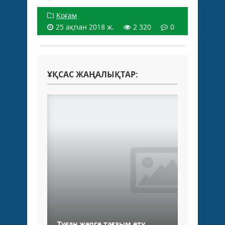
Қоғам
25 ақпан 2018 ж.
2 320
0
ҰҚСАС ЖАҢАЛЫҚТАР:
Туған жерге тағзым ету