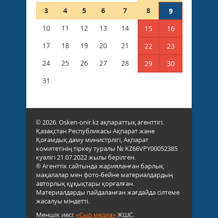
3
4
5
6
7
8
9
10
11
12
13
14
15
16
17
18
19
20
21
22
23
24
25
26
27
28
29
30
31
© 2026. Osken-onir.kz ақпараттық агенттігі.
Қазақстан Республикасы Ақпарат және
Қоғамдық даму министрлігі, Ақпарат
комитетінің тіркеу туралы № KZ66VPY00052385
куәлігі 21.07.2022 жылы берілген.
® Агенттік сайтында жарияланған барлық
мақалалар мен фото-бейне материалдардың
авторлық құқықтары қорғалған.
Материалдарды пайдаланған жағдайда сілтеме
жасалуы міндетті.
Меншік иесі:
«Сыр медиа»
ЖШС.