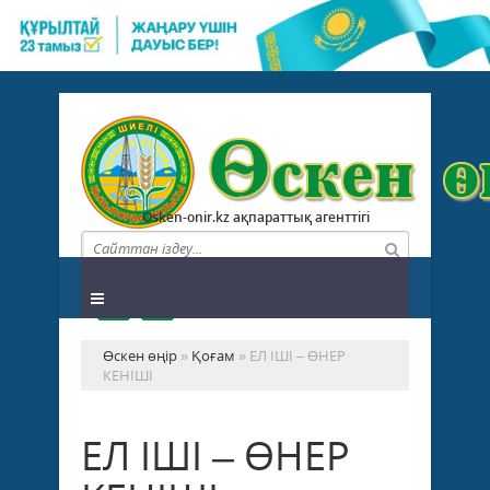
Osken-onir.kz ақпараттық агенттігі
Өскен өңір
»
Қоғам
» ЕЛ ІШІ – ӨНЕР
КЕНІШІ
ЕЛ ІШІ – ӨНЕР