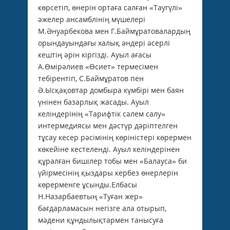
көрсетіп, өнерін ортаға салған «Таугүлі»
әжелер ансамблінің мүшелері
М.Әнуарбекова мен Г.Баймұратовалардың
орындауындағы халық әндері әсерлі
кештің әрін кіргізді. Ауыл ағасы
А.Өмірәлиев «Өсиет» термесімен
тебірентіп, С.Баймұратов пен
Ә.Ысқақовтар домбыра күмбірі мен баян
үнінен базарлық жасады. Ауыл
келіндерінің «Тарифтік сәлем салу»
интермедиясы мен дәстүр дәріптелген
тұсау кесер рәсімінің көріністері көрермен
көкейіне кестеленді. Ауыл келіндерінен
құралған бишілер тобы мен «Балауса» би
үйірмесінің қыздары кербез өнерлерін
көрерменге ұсынды.Елбасы
Н.Назарбаевтың «Туған жер»
бағдарламасын негізге ала отырып,
мәдени құндылықтармен танысуға