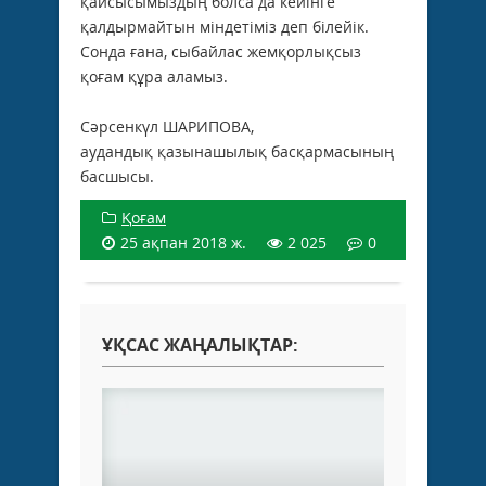
қайсысымыздың болса да кейінге
қалдырмайтын міндетіміз деп білейік.
Сонда ғана, сыбайлас жемқорлықсыз
қоғам құра аламыз.
Сәрсенкүл ШАРИПОВА,
аудандық қазынашылық басқармасының
басшысы.
Қоғам
25 ақпан 2018 ж.
2 025
0
ҰҚСАС ЖАҢАЛЫҚТАР: