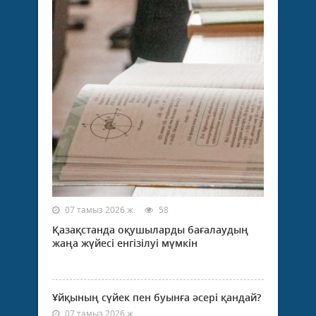
07 тамыз 2026 ж.
58
Қазақстанда оқушыларды бағалаудың
жаңа жүйесі енгізілуі мүмкін
Ұйқының сүйек пен буынға әсері қандай?
07 тамыз 2026 ж.