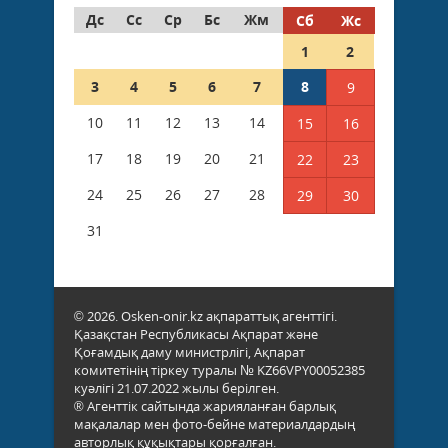
Дс
Сс
Ср
Бс
Жм
Сб
Жс
1
2
3
4
5
6
7
8
9
10
11
12
13
14
15
16
17
18
19
20
21
22
23
24
25
26
27
28
29
30
31
© 2026. Osken-onir.kz ақпараттық агенттігі.
Қазақстан Республикасы Ақпарат және
Қоғамдық даму министрлігі, Ақпарат
комитетінің тіркеу туралы № KZ66VPY00052385
куәлігі 21.07.2022 жылы берілген.
® Агенттік сайтында жарияланған барлық
мақалалар мен фото-бейне материалдардың
авторлық құқықтары қорғалған.