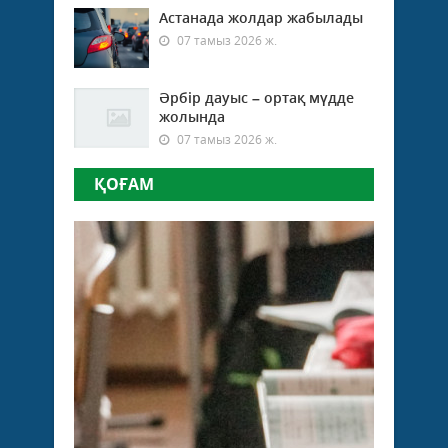
Астанада жолдар жабылады
07 тамыз 2026 ж.
Әрбір дауыс – ортақ мүдде
жолында
07 тамыз 2026 ж.
ҚОҒАМ