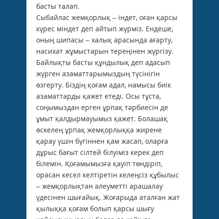
басты талап.
Сыбайлас жемқорлық – індет, оған қарсы
күрес міндет деп айтып жүрміз. Ендеше,
оның шипасы – халық арасында ағарту,
насихат жұмыстарын тереңінен жүргізу.
Байлықты бас­ты құндылық деп адасып
жүрген азаматтарымыздың түсінігін
өзгерту. Біздің қоғам адал, намысы биік
азаматтарды қажет етеді. Осы тұста,
соңымыздан ерген ұрпақ тәрбиесін де
ұмыт қалдырмауымыз қажет. Болашақ
өскелең ұрпақ жемқорлыққа жирене
қарау үшін бүгіннен қам жасап, оларға
дұрыс бағыт сілтей білуіміз керек деп
білемін. Қоғамымызға қауіп төндіріп,
орасан кесел келтіретін келеңсіз құбылыс
– жемқорлықтан әлеуметті арашалау
үдесінен шығайық. Жоғарыда аталған жат
қылыққа қоғам болып қарсы шығу