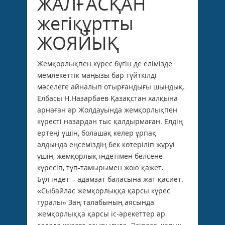
ЖАЛҒАСҚАН
жегіқұртты
ЖОЯЙЫҚ
Жемқорлықпен күрес бүгін де елімізде
мемлекеттік маңызы бар түйткілді
мәселеге айналып отырғандығы шындық.
Елбасы Н.Назарбаев Қазақстан халқына
арнаған әр Жолдауында жемқорлықпен
күресті назардан тыс қалдырмаған. Елдің
ертеңі үшін, болашақ келер ұрпақ
алдында еңсеміздің бек көтеріліп жүруі
үшін, жемқорлық індетімен белсене
күресіп, түп-тамырымен жою қажет.
Бұл індет – адамзат баласына жат қасиет.
«Сыбайлас жемқорлыққа қарсы күрес
туралы» Заң талабының аясында
жемқорлыққа қарсы іс-әрекеттер әр