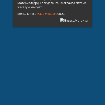
Материалдарды пайдаланған жағдайда сілтеме
жасалуы міндетті.
Меншік иесі:
«Сыр медиа»
ЖШС.