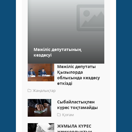
Мәжіліс депутатының
кездесуі
Мәжіліс депутаты
Қызылорда
облысында кездесу
өткізді
Жаңалықтар
Сыбайластықпен
күрес тоқтамайды
Қоғам
ЖҰМЫЛА КҮРЕС
жемқорлықтың