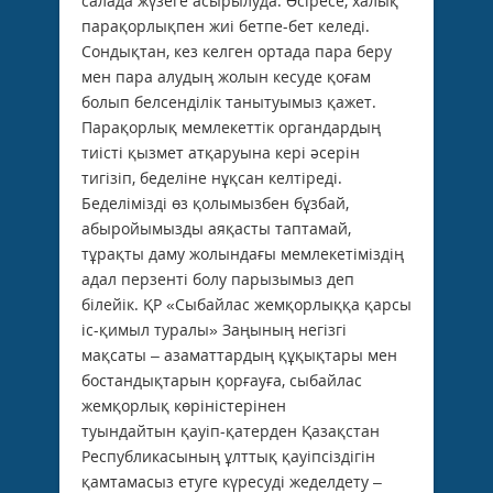
салада жүзеге асырылуда. Әсіресе, халық
парақорлықпен жиі бетпе-бет келеді.
Сондықтан, кез келген ортада пара беру
мен пара алудың жолын кесуде қоғам
болып белсенділік танытуымыз қажет.
Парақорлық мемлекеттік органдардың
тиісті қызмет атқаруына кері әсерін
тигізіп, беделіне нұқсан келтіреді.
Беделімізді өз қолымызбен бұзбай,
абыройымызды аяқасты таптамай,
тұрақты даму жолындағы мемлекетіміздің
адал перзенті болу парызымыз деп
білейік. ҚР «Сыбайлас жемқорлыққа қарсы
іс-қимыл туралы» Заңының негізгі
мақсаты – азаматтардың құқықтары мен
бостандықтарын қорғауға, сыбайлас
жемқорлық көрiнiстерiнен
туын­­дайтын қауіп-қатерден Қазақстан
Республикасының ұлттық қауiпсiздiгiн
қамтамасыз етуге күресуді жеделдету –