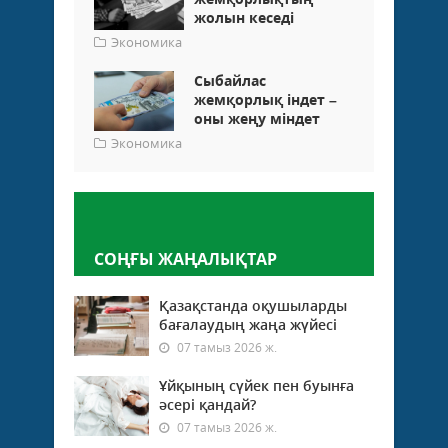
жолын кеседі
Экономика
Сыбайлас
жемқорлық індет –
оны жеңу міндет
Экономика
Пікір қалдыру
СОҢҒЫ ЖАҢАЛЫҚТАР
Қазақстанда оқушыларды
бағалаудың жаңа жүйесі
07 тамыз 2026 ж.
Ұйқының сүйек пен буынға
әсері қандай?
07 тамыз 2026 ж.