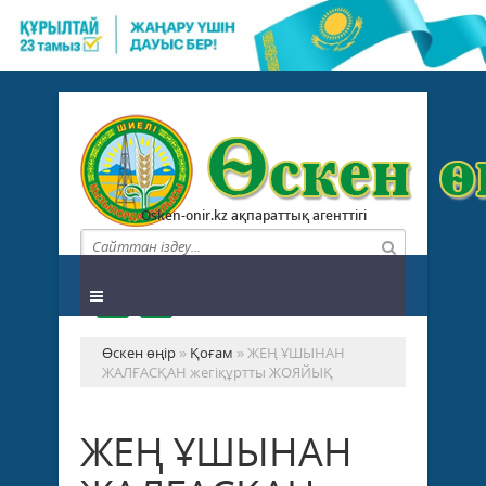
Osken-onir.kz ақпараттық агенттігі
Өскен өңір
»
Қоғам
» ЖЕҢ ҰШЫНАН
ЖАЛҒАСҚАН жегіқұртты ЖОЯЙЫҚ
ЖЕҢ ҰШЫНАН