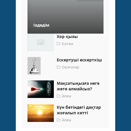
Іздедім
Хор қызы
Қоғам
Ескертуші ескерткіш
Оқиғалар
Мақсатыңызға неге
жете алмайсыз?
Әлем
Күн бетіндегі дақтар
жоғалып кетті
Әлем