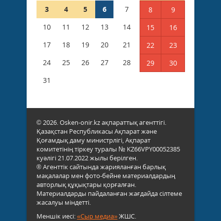
3
4
5
6
7
8
9
10
11
12
13
14
15
16
17
18
19
20
21
22
23
24
25
26
27
28
29
30
31
© 2026. Osken-onir.kz ақпараттық агенттігі.
Қазақстан Республикасы Ақпарат және
Қоғамдық даму министрлігі, Ақпарат
комитетінің тіркеу туралы № KZ66VPY00052385
куәлігі 21.07.2022 жылы берілген.
® Агенттік сайтында жарияланған барлық
мақалалар мен фото-бейне материалдардың
авторлық құқықтары қорғалған.
Материалдарды пайдаланған жағдайда сілтеме
жасалуы міндетті.
Меншік иесі:
«Сыр медиа»
ЖШС.