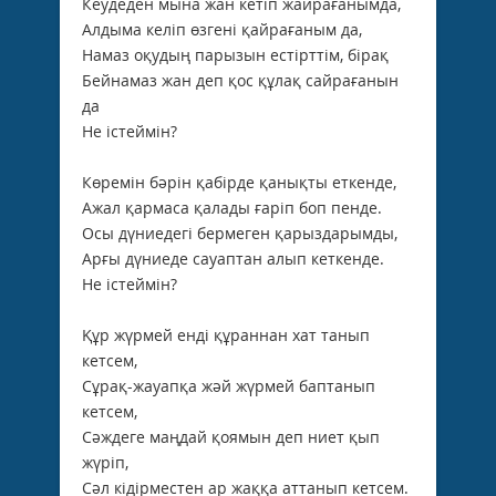
Кеудеден мына жан кетіп жайрағанымда,
Алдыма келіп өзгені қайрағаным да,
Намаз оқудың парызын естірттім, бірақ
Бейнамаз жан деп қос құлақ сайрағанын
да
Не істеймін?
Көремін бәрін қабірде қанықты еткенде,
Ажал қармаса қалады ғаріп боп пенде.
Осы дүниедегі бермеген қарыздарымды,
Арғы дүниеде сауаптан алып кеткенде.
Не істеймін?
Құр жүрмей енді құраннан хат танып
кетсем,
Сұрақ-жауапқа жәй жүрмей баптанып
кетсем,
Сәждеге маңдай қоямын деп ниет қып
жүріп,
Сәл кідірместен ар жаққа аттанып кетсем.