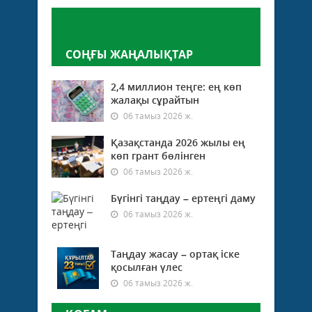
Пікір қалдыру
СОҢҒЫ ЖАҢАЛЫҚТАР
2,4 миллион теңге: ең көп
жалақы сұрайтын
06 тамыз 2026 ж.
Қазақстанда 2026 жылы ең
көп грант бөлінген
06 тамыз 2026 ж.
Бүгінгі таңдау – ертеңгі даму
06 тамыз 2026 ж.
Таңдау жасау – ортақ іске
қосылған үлес
06 тамыз 2026 ж.