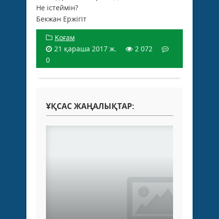
Не істеймін?
Бекжан Ержігіт
Қоғам
21 қараша 2017 ж.
2 072
0
ҰҚСАС ЖАҢАЛЫҚТАР: