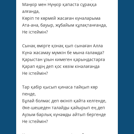
Мәңкір мен Нүңкір қапаста сұраққа
алғанда,
Көріп те көрмей жасаған күнәларыма
Ата-ана, бауыр, жұбайым құлақтанғанда,
Не істеймін?
Сынақ өмірге қонақ қып сынаған Алла
Күнә жасамау мүмкін бе мына ғаламда?
Қарыстан ұзын кимеген қарындастарға
Қарап едің деп қос көзім кінәлағанда
Не істеймін?
Тар қабір қысып қинаса тайқып көр
пенде,
Бұлай болмас деп өкініп қайта келгенде,
Әке-шешеден талайды қайырып ең деп
Аузым барлық күнәмды айтып бергенде
Не істеймін?