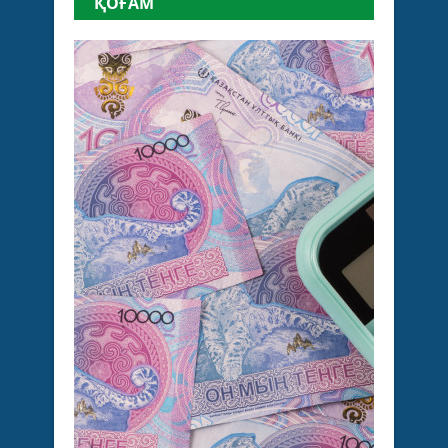
ҚОҒАМ