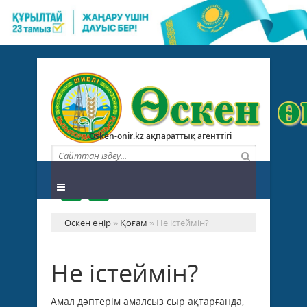
Osken-onir.kz ақпараттық агенттігі
Өскен өңір
»
Қоғам
» Не істеймін?
Не істеймін?
Амал дәптерім амалсыз сыр ақтарғанда,