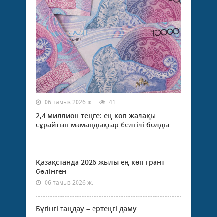
06 тамыз 2026 ж.
41
2,4 миллион теңге: ең көп жалақы
сұрайтын мамандықтар белгілі болды
Қазақстанда 2026 жылы ең көп грант
бөлінген
06 тамыз 2026 ж.
Бүгінгі таңдау – ертеңгі даму