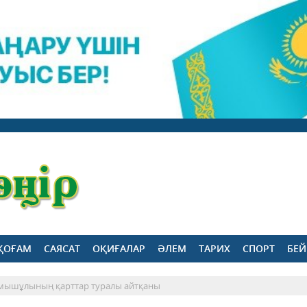
ҚОҒАМ
САЯСАТ
ОҚИҒАЛАР
ӘЛЕМ
ТАРИХ
СПОРТ
БЕЙ
мышұлының қарттар туралы айтқаны