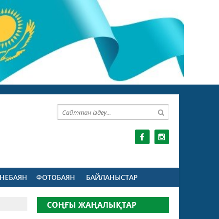
НЕБАЯН
ФОТОБАЯН
БАЙЛАНЫСТАР
СОҢҒЫ ЖАҢАЛЫҚТАР