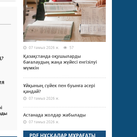
07 тамыз 2026 ж.
57
Қазақстанда оқушыларды
Ң?
бағалаудың жаңа жүйесі енгізілуі
мүмкін
ИЯ
Ұйқының сүйек пен буынға әсері
қандай?
07 тамыз 2026 ж.
і
ады
Астанада жолдар жабылады
07 тамыз 2026 ж.
PDF НҰСҚАЛАР МҰРАҒАТЫ