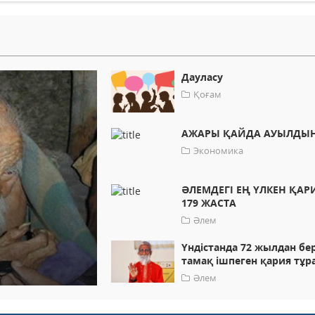
Дауласу
Қоғам
АЖАРЫ ҚАЙДА АУЫЛДЫ
Экономика
ӘЛЕМДЕГІ ЕҢ ҮЛКЕН ҚАР
179 ЖАСТА
Әлем
Үндістанда 72 жылдан бер
тамақ ішпеген қария тұр
Әлем