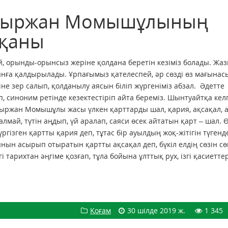
ауыржан Момышұлының
тқаны
й, орынды-орынсыз жеріне қолдана беретін кезіміз болады. Жа
уынға қалдырылады. Ұрпағымыз қателеспей, әр сөзді өз мағына
ніне зер салып, қолданылу аясын біліп жүргеніміз абзал. Әдетте
 синоним ретінде кезектестіріп айта береміз. Шынтуайтқа кел
уыржан Момышұлы жасы үлкен қарттарды шал, қария, ақсақал, 
лмай, түтін аңдып, үй аралап, саяси өсек айтатын қарт – шал. 
гізген қартты қария деп, тұтас бір ауылдың жоқ-жітігін түгенд
ынын асырып отыратын қартты ақсақал деп, бүкіл елдің сөзін сө
арихтан әңгіме қозғап, тұла бойына ұлттық рух, ізгі қасиетте
Қоғам
30 шілде 2019 ж.
1 345