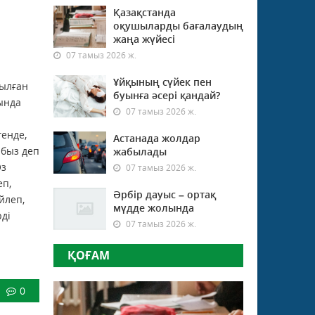
Қазақстанда
оқушыларды бағалаудың
жаңа жүйесі
07 тамыз 2026 ж.
Ұйқының сүйек пен
зылған
буынға әсері қандай?
сында
07 тамыз 2026 ж.
генде,
Астанада жолдар
абыз деп
жабылады
Өз
07 тамыз 2026 ж.
еп,
Әрбір дауыс – ортақ
йлеп,
мүдде жолында
рді
07 тамыз 2026 ж.
ҚОҒАМ
0