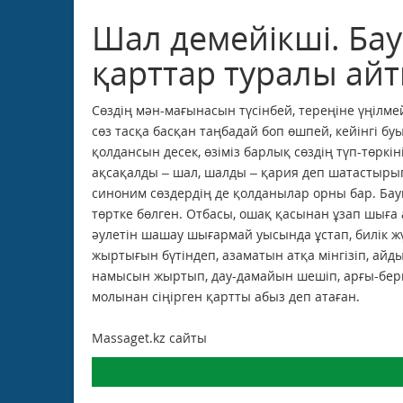
Шал демейікші. Б
қарттар туралы ай
Сөздің мән-мағынасын түсінбей, тереңіне үңілме
сөз тасқа басқан таңбадай боп өшпей, кейінгі б
қолдансын десек, өзіміз барлық сөздің түп-төркі
ақсақалды – шал, шалды – қария деп шатастырып,
синоним сөздердің де қолданылар орны бар. Ба
төртке бөлген. Отбасы, ошақ қасынан ұзап шыға а
әулетін шашау шығармай уысында ұстап, билік жүр
жыртығын бүтіндеп, азаматын атқа мінгізіп, айд
намысын жыртып, дау-дамайын шешіп, арғы-бергі т
молынан сіңірген қартты абыз деп атаған.
Massaget.kz сайты