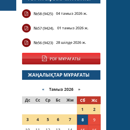
04 тамыз 2026 ж.
№58 (9425)
01 тамыз 2026 ж.
№57 (9424).
28 шілде 2026 ж.
№56 (9423)
PDF МҰРАҒАТЫ
ЖАҢАЛЫҚТАР МҰРАҒАТЫ
«
Тамыз 2026 »
Дс
Сс
Ср
Бс
Жм
Сб
Жс
1
2
3
4
5
6
7
8
9
10
11
12
13
14