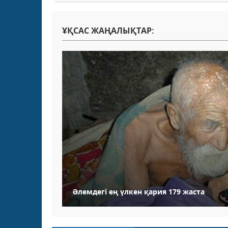
ҰҚСАС ЖАҢАЛЫҚТАР:
Әлемдегі ең үлкен қария 179 жаста