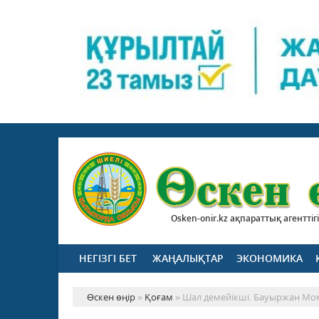
Osken-onir.kz ақпараттық агенттігі
НЕГІЗГІ БЕТ
ЖАҢАЛЫҚТАР
ЭКОНОМИКА
Өскен өңір
»
Қоғам
» Шал демейікші. Бауыржан Мо