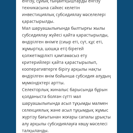
енгізу, сұйық тыңайтқыштарды енгізу
техникасына сәйкес келетін
инвестициялық субсидиялау мәселелері
қарастырылды.
Мал шаруашылығында былтырғы жылы
субсидиялау жүйесі қайта қарастырылды,
өндірілген өнімге (сиыр еті, сүт, құс еті,
жұмыртқа, шошқа еті) бірегей
қолжетімділікті қамтамасыз ету
критерийлері қайта қарастырылып,
кооперативтерге бірігу арқылы нақты
өндірілген өнім бойынша субсидия алудың
мүмкіндіктері артты.
Селекторлық жиналыс барысында бұрын
қолданыста болған сүтті мал
шаруашылығында асыл тұқымды малмен
селекциялық және асыл тұқымдық жұмыс
жүргізу бағытынан жоғары сапалы ұрықты
алу арқылы субсидиялауға көшу мәселесі
талқыланды.