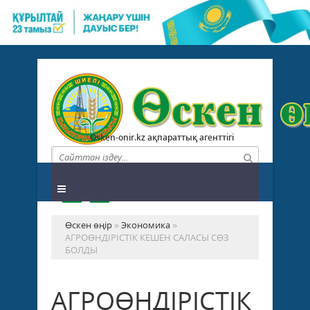
Osken-onir.kz ақпараттық агенттігі
Өскен өңір
»
Экономика
»
АГРОӨНДІРІСТІК КЕШЕН САЛАСЫ СӨЗ
БОЛДЫ
АГРОӨНДІРІСТІК