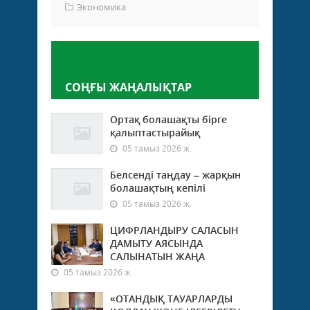
Экономика
Пікір қалдыру
СОҢҒЫ ЖАҢАЛЫҚТАР
Ортақ болашақты бірге
қалыптастырайық
05 тамыз 2026 ж.
Белсенді таңдау – жарқын
болашақтың кепілі
05 тамыз 2026 ж.
ЦИФРЛАНДЫРУ САЛАСЫН
ДАМЫТУ АЯСЫНДА
САЛЫНАТЫН ЖАҢА
05 тамыз 2026 ж.
«ОТАНДЫҚ ТАУАРЛАРДЫ