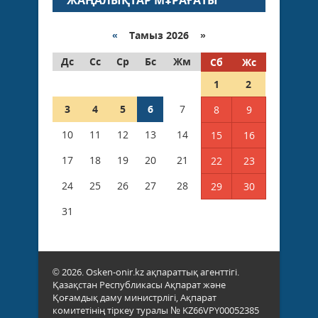
«
Тамыз 2026 »
Дс
Сс
Ср
Бс
Жм
Сб
Жс
1
2
3
4
5
6
7
8
9
10
11
12
13
14
15
16
17
18
19
20
21
22
23
24
25
26
27
28
29
30
31
© 2026. Osken-onir.kz ақпараттық агенттігі.
Қазақстан Республикасы Ақпарат және
Қоғамдық даму министрлігі, Ақпарат
комитетінің тіркеу туралы № KZ66VPY00052385