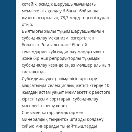
кетейік, өсімдік шаруашылығындағы
мемлекеттік қолдау 6 бағыт бойынша
жүзеге асырылып, 73,7 млрд теңгені құрап
отыр.
Былтырғы жылы тұқым шаруашылығын
субсидиялау механизмі өзгертілген
болатын. Элиталы және бірегей
тұқымдарды субсиядиялау жаңартылып
және бірінші репродукторлы тұқымды
субсидиялау кезінде ең аз мөлшер алынып
тасталынды.
Субсидиялаудың тиімділігін арттыру
мақсатында селекциялық жетістіктерде 10
жылдан астам уақыт Мемлекеттік реестрге
кірген тұқым сорттарын субсидиялау
мәселесін шешу керек.
Сонымен қатар, аймақтармен
минералдық тыңайтқыштарды қолдану,
сұйық минералды тыңайтқыштарды