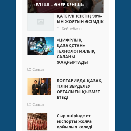
«ЕЛ ІШІ – ӨНЕР КЕНІШІ»
ҚАТЕРЛІ ІСІКТІҢ 98%-
ЫН ЖОЯТЫН ӨСІМДІК
Бейнебаян
«ЦИФРЛЫҚ
ҚАЗАҚСТАН»
ТЕХНОЛОГИЯЛЫҚ
САЛАНЫ
ЖАҢҒЫРТАДЫ
Саясат
БОЛГАРИЯДА ҚАЗАҚ
ТІЛІН ЗЕРДЕЛЕУ
ОРТАЛЫҒЫ ҚЫЗМЕТ
ЕТЕДІ
Саясат
Сыр өңірінде ет
экспорты жолға
қойылып келеді