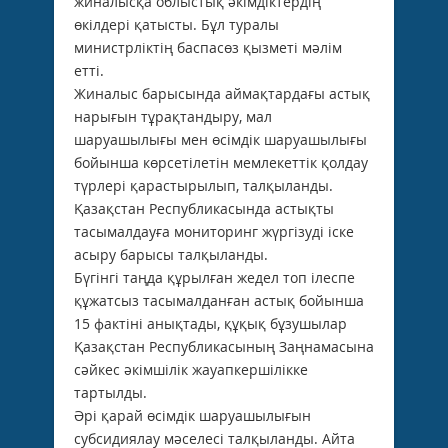
жиналысқа облыстық әкімдіктердің
өкілдері қатысты. Бұл туралы
министрліктің баспасөз қызметі мәлім
етті.
Жиналыс барысында аймақтардағы астық
нарығын тұрақтандыру, мал
шаруашылығы мен өсімдік шаруашылығы
бойынша көрсетілетін мемлекеттік қолдау
түрлері қарастырылып, талқыланды.
Қазақстан Республикасында астықты
тасымалдауға мониторинг жүргізуді іске
асыру барысы талқыланды.
Бүгінгі таңда құрылған жедел топ ілеспе
құжатсыз тасымалданған астық бойынша
15 фактіні анықтады, құқық бұзушылар
Қазақстан Республикасының Заңнамасына
сәйкес әкімшілік жауапкершілікке
тартылды.
Әрі қарай өсімдік шаруашылығын
субсидиялау мәселесі талқыланды. Айта