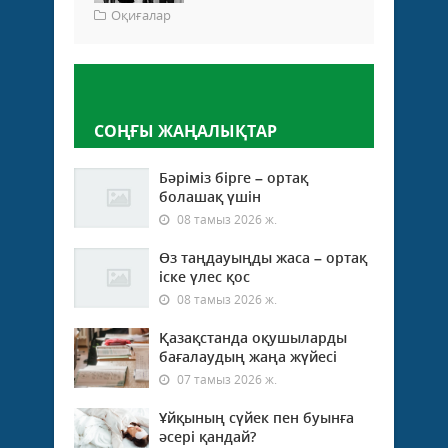
Оқиғалар
Пікір қалдыру
СОҢҒЫ ЖАҢАЛЫҚТАР
Бәріміз бірге – ортақ
болашақ үшін
08 тамыз 2026 ж.
Өз таңдауыңды жаса – ортақ
іске үлес қос
08 тамыз 2026 ж.
Қазақстанда оқушыларды
бағалаудың жаңа жүйесі
07 тамыз 2026 ж.
Ұйқының сүйек пен буынға
әсері қандай?