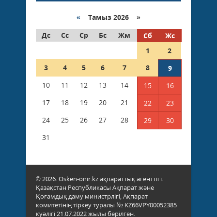
«
Тамыз 2026 »
Дс
Сс
Ср
Бс
Жм
Сб
Жс
1
2
3
4
5
6
7
8
9
10
11
12
13
14
15
16
17
18
19
20
21
22
23
24
25
26
27
28
29
30
31
© 2026. Osken-onir.kz ақпараттық агенттігі.
Қазақстан Республикасы Ақпарат және
Қоғамдық даму министрлігі, Ақпарат
комитетінің тіркеу туралы № KZ66VPY00052385
куәлігі 21.07.2022 жылы берілген.