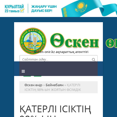
Osken-onir.kz ақпараттық агенттігі
Өскен өңір
»
Бейнебаян
» ҚАТЕРЛІ
ІСІКТІҢ 98%-ЫН ЖОЯТЫН ӨСІМДІК
ҚАТЕРЛІ ІСІКТІҢ