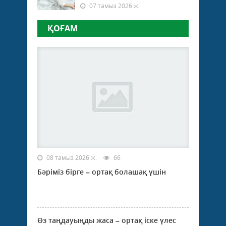
07 тамыз 2026 ж.
ҚОҒАМ
08 тамыз 2026 ж.
66
Бәріміз бірге – ортақ болашақ үшін
Өз таңдауыңды жаса – ортақ іске үлес