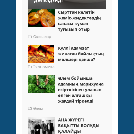
ДӘЛЕЛДЕНДІ
Сырттан келетін
жеміс-жидектердің
сапасы күмән
туғызып отыр
Оқиғалар
Күллі адамзат
жинаған байлықтың
мөлшері қанша?
Экономика
Әлем бойынша
адамның марихуана
есірткісінен уланып
өлген алғашқы
жағдай тіркелді
Әлем
АНА ЖҮРЕГІ
БАҚЫТТЫ БОЛУДЫ
ҚАЛАЙДЫ