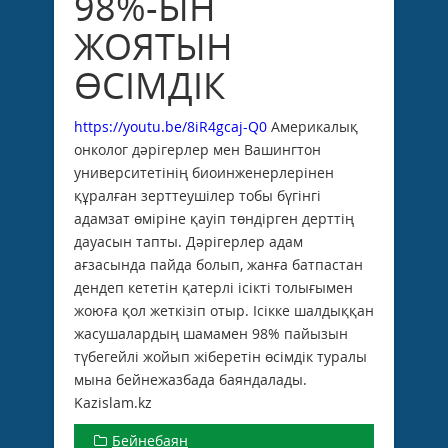
98%-ЫН
ЖОЯТЫН
ӨСІМДІК
https://youtu.be/8iR4gcaj-Q0
Америкалық
онколог дәрігерлер мен Вашингтон
университетінің биоинженерлерінен
құралған зерттеушілер тобы бүгінгі
адамзат өміріне қауіп төндірген дерттің
дауасын тапты. Дәрігерлер адам
ағзасында пайда болып, жанға батпастан
дендеп кететін қатерлі ісікті толығымен
жоюға қол жеткізіп отыр. Ісікке шалдыққан
жасушалардың шамамен 98% пайызын
түбегейлі жойып жіберетін өсімдік туралы
мына бейнежазбада баяндалады.
Kazislam.kz
Бейнебаян