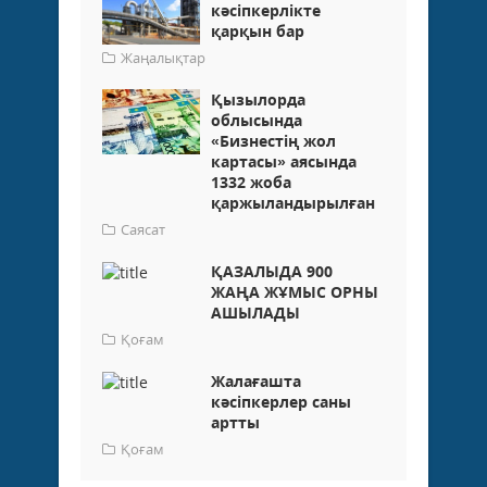
кәсіпкерлікте
қарқын бар
Жаңалықтар
Қызылорда
облысында
«Бизнестің жол
картасы» аясында
1332 жоба
қаржыландырылған
Саясат
ҚАЗАЛЫДА 900
ЖАҢА ЖҰМЫС ОРНЫ
АШЫЛАДЫ
Қоғам
Жалағашта
кәсіпкерлер саны
артты
Қоғам