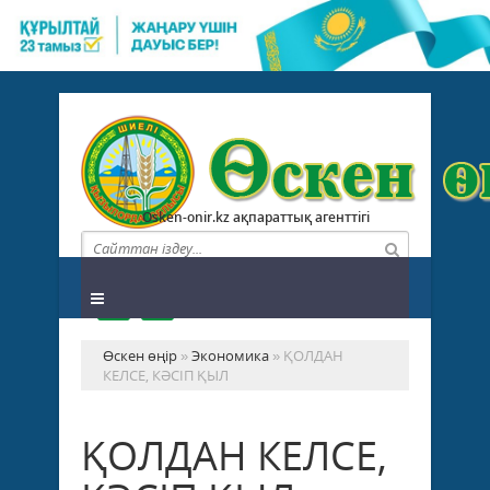
Osken-onir.kz ақпараттық агенттігі
Өскен өңір
»
Экономика
» ҚОЛДАН
КЕЛСЕ, КӘСІП ҚЫЛ
ҚОЛДАН КЕЛСЕ,