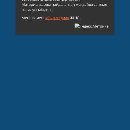
Материалдарды пайдаланған жағдайда сілтеме
жасалуы міндетті.
Меншік иесі:
«Сыр медиа»
ЖШС.