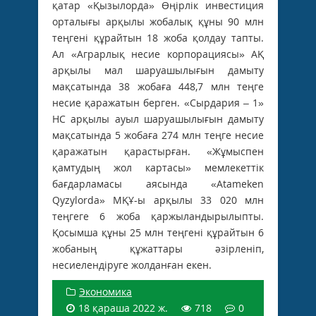
қатар «Қызылорда» Өңірлік инвестиция
орталығы арқылы жобалық құны 90 млн
теңгені құрайтын 18 жоба қолдау тапты.
Ал «Аграрлық несие корпорациясы» АҚ
арқылы мал шаруашылығын дамыту
мақсатында 38 жобаға 448,7 млн теңге
несие қаражатын берген. «Сырдария – 1»
НС арқылы ауыл шаруашылығын дамыту
мақсатында 5 жобаға 274 млн теңге несие
қаражатын қарастырған. «Жұмыспен
қамтудың жол картасы» мемлекеттік
бағдарламасы аясында «Atameken
Qyzylorda» МҚҰ-ы арқылы 33 020 млн
теңгеге 6 жоба қаржыландырылыпты.
Қосымша құны 25 млн теңгені құрайтын 6
жобаның құжаттары әзірленіп,
несиелендіруге жолданған екен.
Экономика
18 қараша 2022 ж.
718
0