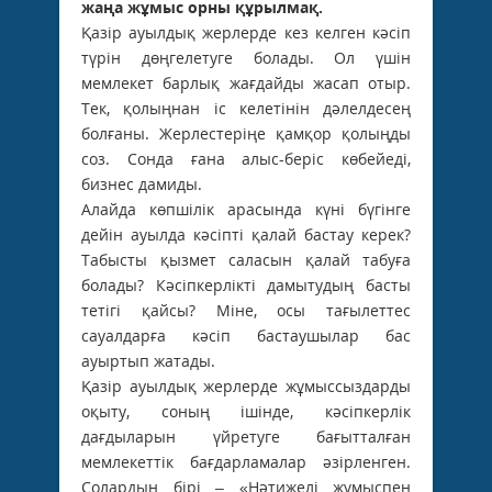
жаңа жұмыс орны құрылмақ.
Қазір ауылдық жерлерде кез келген кәсіп
түрін дөңгелетуге болады. Ол үшін
мемлекет барлық жағдайды жасап отыр.
Тек, қолыңнан іс келетінін дәлелдесең
болғаны. Жерлестеріңе қамқор қолыңды
соз. Сонда ғана алыс-беріс көбейеді,
бизнес дамиды.
Алайда көпшілік арасында күні бүгінге
дейін ауылда кәсіпті қалай бастау керек?
Табысты қызмет саласын қалай табуға
болады? Кәсіпкерлікті дамытудың басты
тетігі қайсы? Міне, осы тағылеттес
сауалдарға кәсіп бастаушылар бас
ауыртып жатады.
Қазір ауылдық жерлерде жұмыссыздарды
оқыту, соның ішінде, кәсіпкерлік
дағдыларын үйретуге бағытталған
мемлекеттік бағдарламалар әзірленген.
Солардың бірі – «Нәтижелі жұмыспен