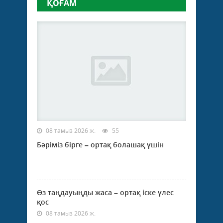
ҚОҒАМ
08 тамыз 2026 ж.
55
Бәріміз бірге – ортақ болашақ үшін
Өз таңдауыңды жаса – ортақ іске үлес
қос
08 тамыз 2026 ж.