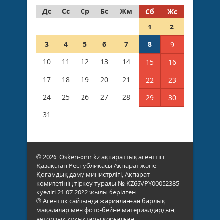
Дс
Сс
Ср
Бс
Жм
Сб
Жс
1
2
3
4
5
6
7
8
9
10
11
12
13
14
15
16
17
18
19
20
21
22
23
24
25
26
27
28
29
30
31
© 2026. Osken-onir.kz ақпараттық агенттігі.
Қазақстан Республикасы Ақпарат және
Қоғамдық даму министрлігі, Ақпарат
комитетінің тіркеу туралы № KZ66VPY00052385
куәлігі 21.07.2022 жылы берілген.
® Агенттік сайтында жарияланған барлық
мақалалар мен фото-бейне материалдардың
авторлық құқықтары қорғалған.