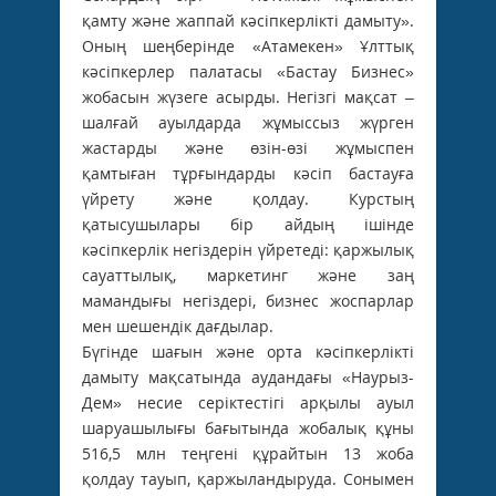
қамту және жаппай кәсіпкерлікті дамыту».
Оның шеңберінде «Атамекен» Ұлттық
кәсіпкерлер палатасы «Бастау Бизнес»
жобасын жүзеге асырды. Негізгі мақсат –
шалғай ауылдарда жұмыссыз жүрген
жастарды және өзін-өзі жұмыспен
қамтыған тұрғындарды кәсіп бастауға
үйрету және қолдау. Курстың
қатысушылары бір айдың ішінде
кәсіпкерлік негіздерін үйретеді: қаржылық
сауаттылық, маркетинг және заң
мамандығы негіздері, бизнес жоспарлар
мен шешендік дағдылар.
Бүгінде шағын және орта кәсіпкерлікті
дамыту мақсатында аудандағы «Наурыз-
Дем» несие серіктестігі арқылы ауыл
шаруашылығы бағытында жобалық құны
516,5 млн теңгені құрайтын 13 жоба
қолдау тауып, қаржыландыруда. Сонымен