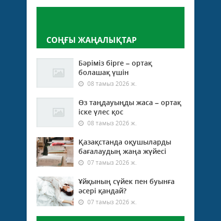
Пікір қалдыру
СОҢҒЫ ЖАҢАЛЫҚТАР
Бәріміз бірге – ортақ
болашақ үшін
08 тамыз 2026 ж.
Өз таңдауыңды жаса – ортақ
іске үлес қос
08 тамыз 2026 ж.
Қазақстанда оқушыларды
бағалаудың жаңа жүйесі
07 тамыз 2026 ж.
Ұйқының сүйек пен буынға
әсері қандай?
07 тамыз 2026 ж.