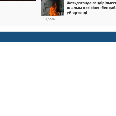
Жезқазғанда сөндірілмег
шылым кесірінен бес қа
үй өртенді
Қоғам