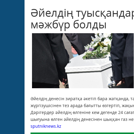
Әйелдің туысқандар
мәжбүр болды
Әйелдің денесін зиратқа әкетіп бара жатқанда,
жүргізушісінен тез арада бағытты өзгертіп, жақы
Дәрігердер әйелдің өлгеніне кем дегенде 24 сағ
шығуына өлген әйелдің денесінен шыққан газ нем
sputniknews.kz