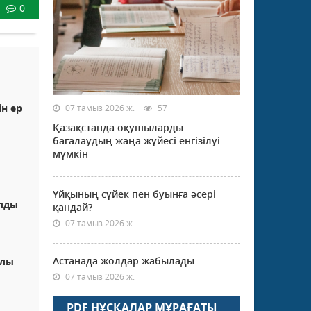
0
ін ер
07 тамыз 2026 ж.
57
Қазақстанда оқушыларды
бағалаудың жаңа жүйесі енгізілуі
мүмкін
Ұйқының сүйек пен буынға әсері
алды
қандай?
07 тамыз 2026 ж.
Астанада жолдар жабылады
ылы
ы
07 тамыз 2026 ж.
PDF НҰСҚАЛАР МҰРАҒАТЫ