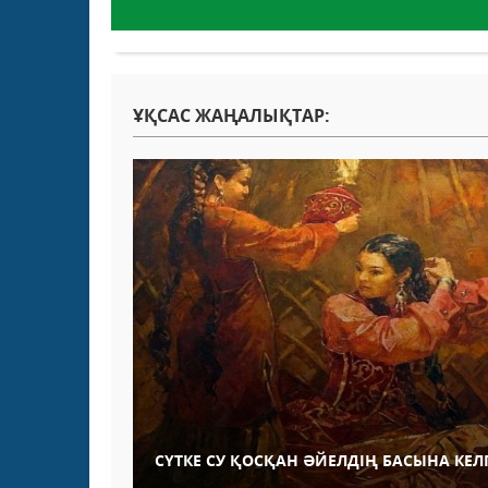
ҰҚСАС ЖАҢАЛЫҚТАР:
СҮТКЕ СУ ҚОСҚАН ӘЙЕЛДІҢ БАСЫНА КЕЛ