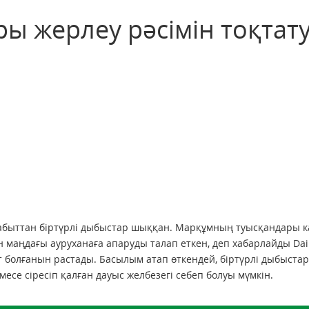
ы жерлеу рәсімін тоқтат
 табыттан біртүрлі дыбыстар шыққан. Марқұмның туысқандары 
н маңдағы ауруханаға апаруды талап еткен, деп хабарлайды Dail
ат болғанын растады. Басылым атап өткендей, біртүрлі дыбыста
есе сіресіп қалған дауыс желбезегі себеп болуы мүмкін.