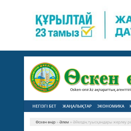
Osken-onir.kz ақпараттық агенттігі
НЕГІЗГІ БЕТ
ЖАҢАЛЫҚТАР
ЭКОНОМИКА
Өскен өңір
»
Әлем
» Әйелдің туысқандары жерлеу р