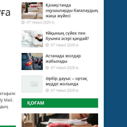
Қазақстанда
уға
оқушыларды бағалаудың
жаңа жүйесі
07 тамыз 2026 ж.
Ұйқының сүйек пен
буынға әсері қандай?
07 тамыз 2026 ж.
Астанада жолдар
жабылады
07 тамыз 2026 ж.
Әрбір дауыс – ортақ
мүдде жолында
07 тамыз 2026 ж.
катафалк
y Mail.
ҚОҒАМ
рдың