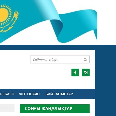
НЕБАЯН
ФОТОБАЯН
БАЙЛАНЫСТАР
СОҢҒЫ ЖАҢАЛЫҚТАР