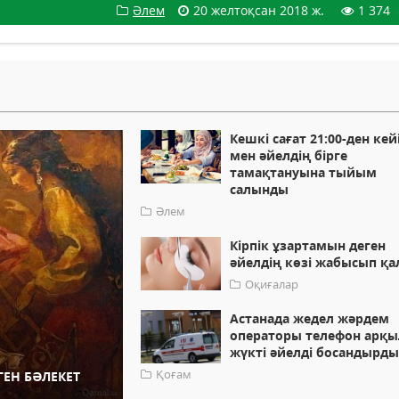
Әлем
20 желтоқсан 2018 ж.
1 374
Кешкі сағат 21:00-ден кей
мен әйелдің бірге
тамақтануына тыйым
салынды
Әлем
​Кірпік ұзартамын деген
әйелдің көзі жабысып қ
Оқиғалар
Астанада жедел жәрдем
операторы телефон арқ
жүкті әйелді босандырд
Қоғам
ГЕН БӘЛЕКЕТ