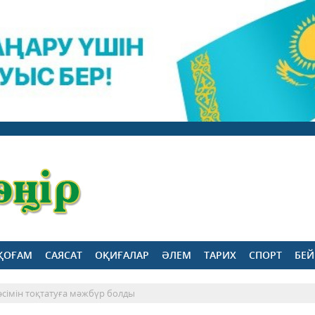
ҚОҒАМ
САЯСАТ
ОҚИҒАЛАР
ӘЛЕМ
ТАРИХ
СПОРТ
БЕЙ
әсімін тоқтатуға мәжбүр болды