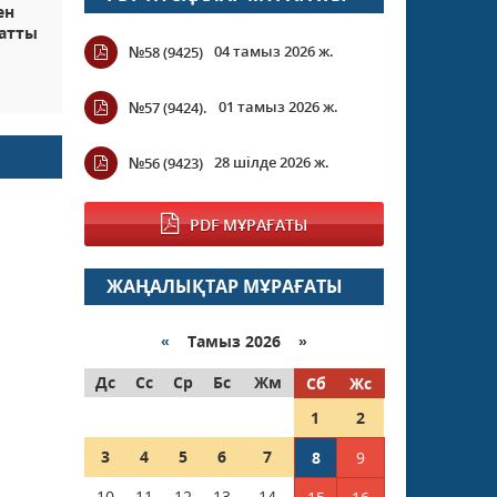
ен
батты
04 тамыз 2026 ж.
№58 (9425)
01 тамыз 2026 ж.
№57 (9424).
28 шілде 2026 ж.
№56 (9423)
PDF МҰРАҒАТЫ
ЖАҢАЛЫҚТАР МҰРАҒАТЫ
«
Тамыз 2026 »
Дс
Сс
Ср
Бс
Жм
Сб
Жс
1
2
3
4
5
6
7
8
9
10
11
12
13
14