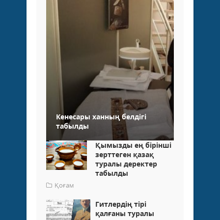
Кенесары ханның белдігі
табылды
Қымызды ең бірінші
зерттеген қазақ
туралы деректер
табылды
Қоғам
Гитлердің тірі
қалғаны туралы