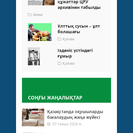
құжаттар ЦРУ
архивінен табылды
Әлем
Ұлттық сусын – ұлт
болашағы
Қоғам
Ізденіс үстіндегі
ғұмыр
Қоғам
Пікір қалдыру
СОҢҒЫ ЖАҢАЛЫҚТАР
Қазақстанда оқушыларды
бағалаудың жаңа жүйесі
07 тамыз 2026 ж.