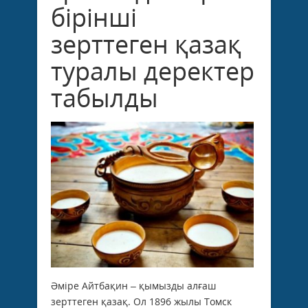
бірінші
зерттеген қазақ
туралы деректер
табылды
Әміре Айтбақин – қымызды алғаш
зерттеген қазақ. Ол 1896 жылы Томск