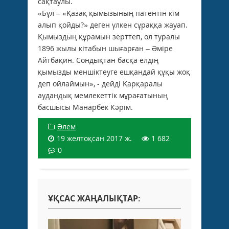
сақтаулы.
«Бұл – «Қазақ қымызының патентін кім
алып қойды?» деген үлкен сұраққа жауап.
Қымыздың құрамын зерттеп, ол туралы
1896 жылы кітабын шығарған – Әміре
Айтбақин. Сондықтан басқа елдің
қымызды меншіктеуге ешқандай құқы жоқ
деп ойлаймын», - дейді Қарқаралы
аудандық мемлекеттік мұрағатының
басшысы Манарбек Кәрім.
Әлем
19 желтоқсан 2017 ж.
1 682
0
ҰҚСАС ЖАҢАЛЫҚТАР: