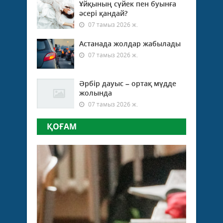
Ұйқының сүйек пен буынға
әсері қандай?
07 тамыз 2026 ж.
Астанада жолдар жабылады
07 тамыз 2026 ж.
Әрбір дауыс – ортақ мүдде
жолында
07 тамыз 2026 ж.
ҚОҒАМ