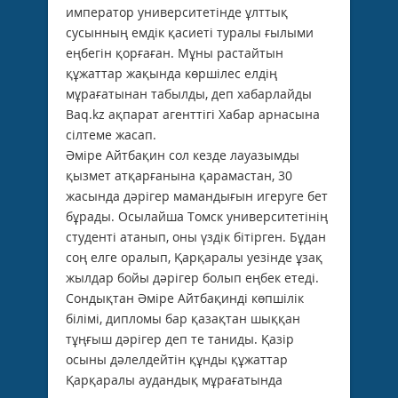
император университетінде ұлттық
сусынның емдік қасиеті туралы ғылыми
еңбегін қорғаған. Мұны растайтын
құжаттар жақында көршілес елдің
мұрағатынан табылды, деп хабарлайды
Baq.kz ақпарат агенттігі Хабар арнасына
сілтеме жасап.
Әміре Айтбақин сол кезде лауазымды
қызмет атқарғанына қарамастан, 30
жасында дәрігер мамандығын игеруге бет
бұрады. Осылайша Томск университетінің
студенті атанып, оны үздік бітірген. Бұдан
соң елге оралып, Қарқаралы уезінде ұзақ
жылдар бойы дәрігер болып еңбек етеді.
Сондықтан Әміре Айтбақинді көпшілік
білімі, дипломы бар қазақтан шыққан
тұңғыш дәрігер деп те таниды. Қазір
осыны дәлелдейтін құнды құжаттар
Қарқаралы аудандық мұрағатында