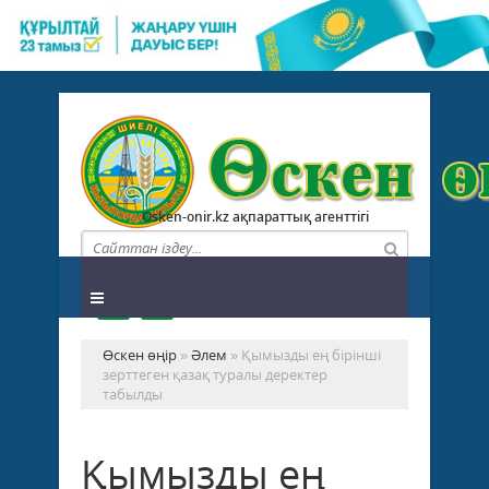
Osken-onir.kz ақпараттық агенттігі
Өскен өңір
»
Әлем
» Қымызды ең бірінші
зерттеген қазақ туралы деректер
табылды
Қымызды ең