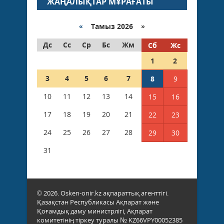
ЖАҢАЛЫҚТАР МҰРАҒАТЫ
«
Тамыз 2026 »
Дс
Сс
Ср
Бс
Жм
Сб
Жс
1
2
3
4
5
6
7
8
9
10
11
12
13
14
15
16
17
18
19
20
21
22
23
24
25
26
27
28
29
30
31
© 2026. Osken-onir.kz ақпараттық агенттігі.
Қазақстан Республикасы Ақпарат және
Қоғамдық даму министрлігі, Ақпарат
комитетінің тіркеу туралы № KZ66VPY00052385