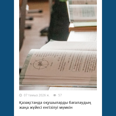
07 тамыз 2026 ж.
57
Қазақстанда оқушыларды бағалаудың
жаңа жүйесі енгізілуі мүмкін