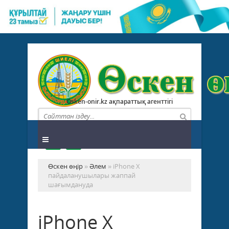
Osken-onir.kz ақпараттық агенттігі
Өскен өңір
»
Әлем
» iPhone Х
пайдаланушылары жаппай
шағымдануда
iPhone Х