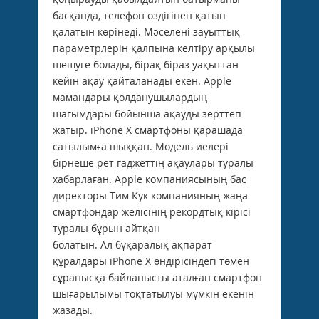
басқанда, телефон өздігінен қатып
қалатын көрінеді. Мәселені зауыттық
параметрлерін қалпына келтіру арқылы
шешуге болады, бірақ біраз уақыттан
кейін ақау қайталанады екен. Apple
мамандары қолданушылардың
шағымдары бойынша ақауды зерттеп
жатыр. іPhone X смартфоны қарашада
сатылымға шыққан. Модель иелері
бірнеше рет гаджеттің ақаулары туралы
хабарлаған. Apple компаниясының бас
директоры Тим Кук компанияның жаңа
смартфондар желісінің рекордтық кірісі
туралы бұрын айтқан
болатын. Ал бұқаралық ақпарат
құралдары iPhone X өндірісіндегі төмен
сұранысқа байланысты аталған смартфон
шығарылымы тоқтатылуы мүмкін екенін
жазады.