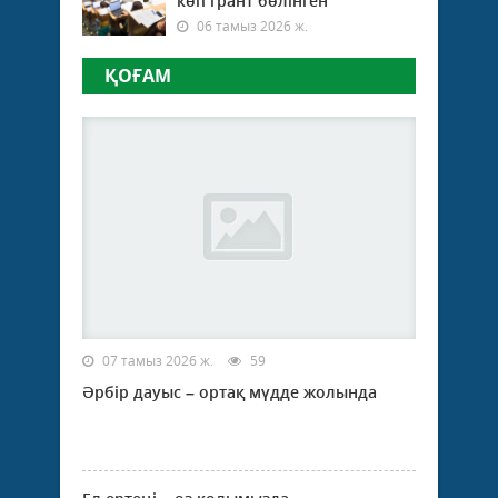
көп грант бөлінген
06 тамыз 2026 ж.
ҚОҒАМ
07 тамыз 2026 ж.
59
Әрбір дауыс – ортақ мүдде жолында