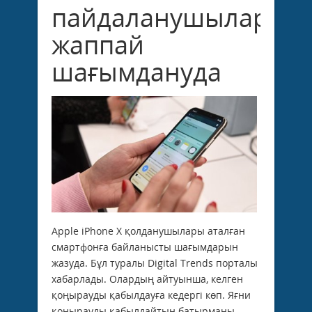
пайдаланушылары
жаппай
шағымдануда
Apple iPhone X қолданушылары аталған
смартфонға байланысты шағымдарын
жазуда. Бұл туралы Digital Trends порталы
хабарлады. Олардың айтуынша, келген
қоңырауды қабылдауға кедергі көп. Яғни
қоңырауды қабылдайтын батырманы