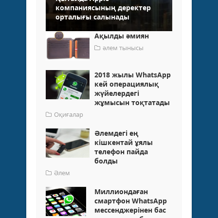
компаниясының деректер
орталығы салынады
Ақылды әмиян
әлем тынысы
2018 жылы WhatsApp
кей операциялық
жүйелердегі
жұмысын тоқтатады
Оқиғалар
Әлемдегі ең
кішкентай ұялы
телефон пайда
болды
Әлем
Миллиондаған
смартфон WhatsApp
мессенджерінен бас