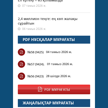
Ел ертеңі – өз қолымызда
07 тамыз 2026 ж.
2,4 миллион теңге: ең көп жалақы
сұрайтын
06 тамыз 2026 ж.
PDF НҰСҚАЛАР МҰРАҒАТЫ
04 тамыз 2026 ж.
№58 (9425)
01 тамыз 2026 ж.
№57 (9424).
28 шілде 2026 ж.
№56 (9423)
PDF МҰРАҒАТЫ
ЖАҢАЛЫҚТАР МҰРАҒАТЫ