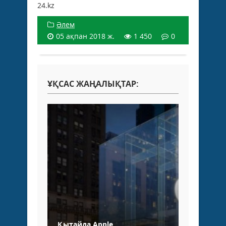
24.kz
Әлем
05 ақпан 2018 ж.
1 450
0
ҰҚСАС ЖАҢАЛЫҚТАР:
Қытайда Apple