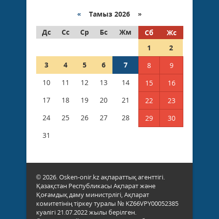
«
Тамыз 2026 »
Дс
Сс
Ср
Бс
Жм
Сб
Жс
1
2
3
4
5
6
7
8
9
10
11
12
13
14
15
16
17
18
19
20
21
22
23
24
25
26
27
28
29
30
31
© 2026. Osken-onir.kz ақпараттық агенттігі.
Қазақстан Республикасы Ақпарат және
Қоғамдық даму министрлігі, Ақпарат
комитетінің тіркеу туралы № KZ66VPY00052385
куәлігі 21.07.2022 жылы берілген.