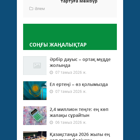
тартуға мәжбүр
Әлем
Пікір қалдыру
СОҢҒЫ ЖАҢАЛЫҚТАР
Әрбір дауыс – ортақ мүдде
жолында
07 тамыз 2026 ж.
Ел ертеңі – өз қолымызда
07 тамыз 2026 ж.
2,4 миллион теңге: ең көп
жалақы сұрайтын
06 тамыз 2026 ж.
Қазақстанда 2026 жылы ең