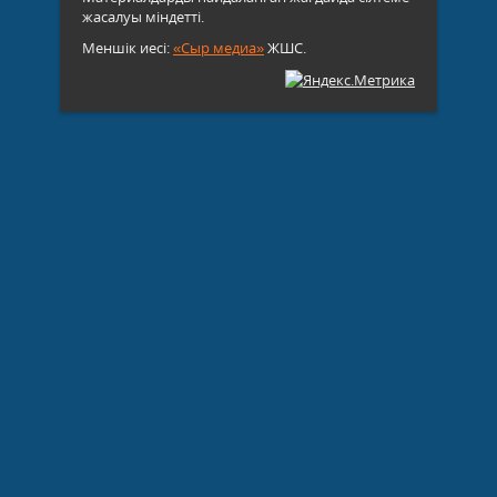
жасалуы міндетті.
Меншік иесі:
«Сыр медиа»
ЖШС.