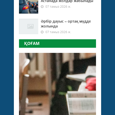
Астанада жолдар жабылады
07 тамыз 2026 ж.
Әрбір дауыс – ортақ мүдде
жолында
07 тамыз 2026 ж.
ҚОҒАМ