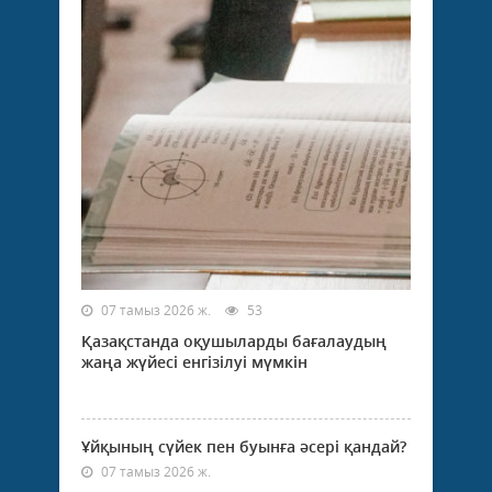
07 тамыз 2026 ж.
53
Қазақстанда оқушыларды бағалаудың
жаңа жүйесі енгізілуі мүмкін
Ұйқының сүйек пен буынға әсері қандай?
07 тамыз 2026 ж.