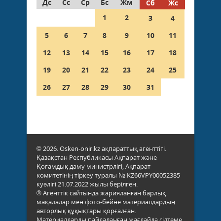
Дс
Сс
Ср
Бс
Жм
Сб
Жс
1
2
3
4
5
6
7
8
9
10
11
12
13
14
15
16
17
18
19
20
21
22
23
24
25
26
27
28
29
30
31
© 2026. Osken-onir.kz ақпараттық агенттігі.
Қазақстан Республикасы Ақпарат және
Қоғамдық даму министрлігі, Ақпарат
комитетінің тіркеу туралы № KZ66VPY00052385
куәлігі 21.07.2022 жылы берілген.
® Агенттік сайтында жарияланған барлық
мақалалар мен фото-бейне материалдардың
авторлық құқықтары қорғалған.
Материалдарды пайдаланған жағдайда сілтеме