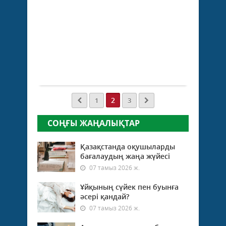
ар
сп
Жаңалықтар
ма
28 тамыз
2024 ж.
...
277
0
Толығырақ
2
1
3
СОҢҒЫ ЖАҢАЛЫҚТАР
Қазақстанда оқушыларды
бағалаудың жаңа жүйесі
07 тамыз 2026 ж.
Ұйқының сүйек пен буынға
әсері қандай?
07 тамыз 2026 ж.