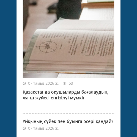
07 тамыз 2026 ж.
53
Қазақстанда оқушыларды бағалаудың
жаңа жүйесі енгізілуі мүмкін
Ұйқының сүйек пен буынға әсері қандай?
07 тамыз 2026 ж.