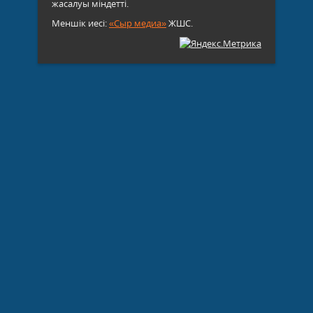
жасалуы міндетті.
Меншік иесі:
«Сыр медиа»
ЖШС.