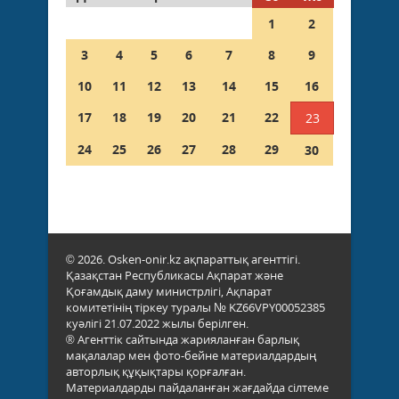
1
2
3
4
5
6
7
8
9
10
11
12
13
14
15
16
17
18
19
20
21
22
23
24
25
26
27
28
29
30
© 2026. Osken-onir.kz ақпараттық агенттігі.
Қазақстан Республикасы Ақпарат және
Қоғамдық даму министрлігі, Ақпарат
комитетінің тіркеу туралы № KZ66VPY00052385
куәлігі 21.07.2022 жылы берілген.
® Агенттік сайтында жарияланған барлық
мақалалар мен фото-бейне материалдардың
авторлық құқықтары қорғалған.
Материалдарды пайдаланған жағдайда сілтеме