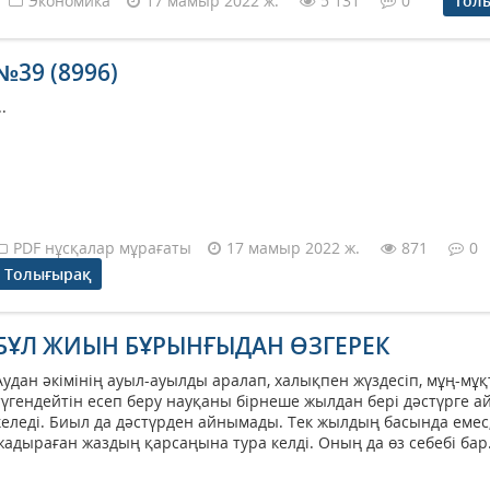
Экономика
17 мамыр 2022 ж.
5 131
0
Тол
№39 (8996)
..
PDF нұсқалар мұрағаты
17 мамыр 2022 ж.
871
0
Толығырақ
БҰЛ ЖИЫН БҰРЫНҒЫДАН ӨЗГЕРЕК
Аудан әкімінің ауыл-ауылды аралап, халықпен жүздесіп, мұң-мұ
түгендейтін есеп беру науқаны бірнеше жылдан бері дәстүрге 
келеді. Биыл да дәстүрден айнымады. Тек жылдың басында емес
жадыраған жаздың қарсаңына тура келді. Оның да өз себебі бар..