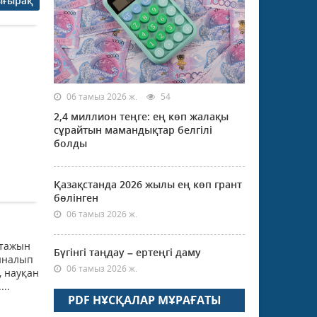
ығырақ
06 тамыз 2026 ж.
54
2,4 миллион теңге: ең көп жалақы
сұрайтын мамандықтар белгілі
болды
Қазақстанда 2026 жылы ең көп грант
бөлінген
06 тамыз 2026 ж.
қтажын
Бүгінгі таңдау – ертеңгі даму
айналып
06 тамыз 2026 ж.
, науқан
..
PDF НҰСҚАЛАР МҰРАҒАТЫ