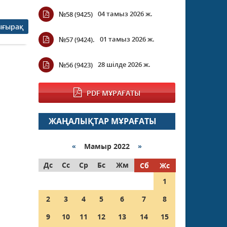
04 тамыз 2026 ж.
№58 (9425)
ығырақ
01 тамыз 2026 ж.
№57 (9424).
28 шілде 2026 ж.
№56 (9423)
PDF МҰРАҒАТЫ
ЖАҢАЛЫҚТАР МҰРАҒАТЫ
«
Мамыр 2022
»
Дс
Сс
Ср
Бс
Жм
Сб
Жс
1
2
3
4
5
6
7
8
9
10
11
12
13
14
15