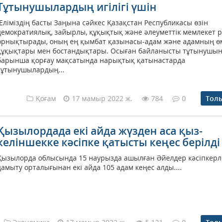
Тұтынушылардың игілігі үшін
Еліміздің басты Заңына сәйкес Қазақстан Республикасы өзін
демократиялық, зайырлы, құқықтық және әлеуметтік мемлекет р
орнықтырады, оның ең қымбат қазынасы-адам және адамның өм
құқықтары мен бостандықтары. Осыған байланысты тұтынушы
барынша қорғау мақсатында нарықтық қатынастарда
тұтынушылардың...
Қоғам
17 мамыр 2022 ж.
784
0
Тол
Қызылордада екі айда жүзден аса қыз-
келіншекке кәсіпке қатысты кеңес берілді
Қызылорда облысында 15 наурызда ашылған Әйелдер кәсіпкерлі
дамыту орталығынан екі айда 105 адам кеңес алды....