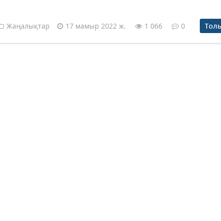
Жаңалықтар
17 мамыр 2022 ж.
1 066
0
Тол