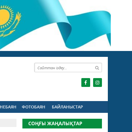
НЕБАЯН
ФОТОБАЯН
БАЙЛАНЫСТАР
СОҢҒЫ ЖАҢАЛЫҚТАР