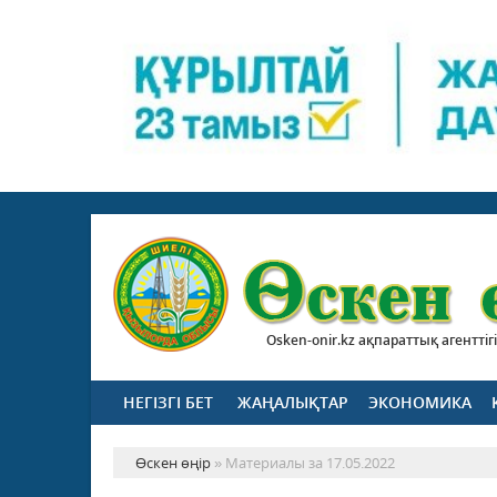
Osken-onir.kz ақпараттық агенттігі
НЕГІЗГІ БЕТ
ЖАҢАЛЫҚТАР
ЭКОНОМИКА
Өскен өңір
» Материалы за 17.05.2022