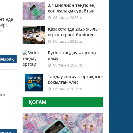
2,4 миллион теңге: ең
көп жалақы сұрайтын
06 тамыз 2026 ж.
етінде
ірі,
Қазақстанда 2026 жылы
ны
ең көп грант бөлінген
06 тамыз 2026 ж.
Бүгінгі таңдау – ертеңгі
даму
ығырақ
06 тамыз 2026 ж.
Таңдау жасау – ортақ іске
қосылған үлес
06 тамыз 2026 ж.
гін
ҚОҒАМ