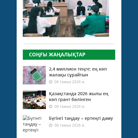
04
дә
мамыр 2022
ж.
Уақ
928
есте
0
қала
белгі
Толығырақ
ол
–
тари
СОҢҒЫ ЖАҢАЛЫҚТАР
Мемл
бар
тари
2,4 миллион теңге: ең көп
жаст
жалақы сұрайтын
отан
06 тамыз 2026 ж.
тәрб
мен
Қазақстанда 2026 жылы ең
Ота
көп грант бөлінген
қор
06 тамыз 2026 ж.
жоғ
рухы
Бүгінгі таңдау – ертеңгі даму
баты
ерліг
06 тамыз 2026 ж.
жауа
қалы