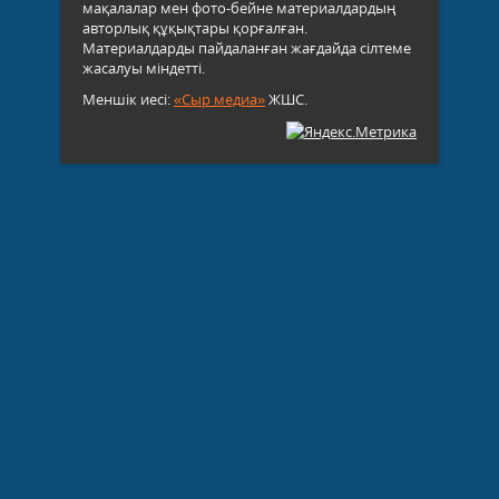
мақалалар мен фото-бейне материалдардың
авторлық құқықтары қорғалған.
Материалдарды пайдаланған жағдайда сілтеме
жасалуы міндетті.
Меншік иесі:
«Сыр медиа»
ЖШС.