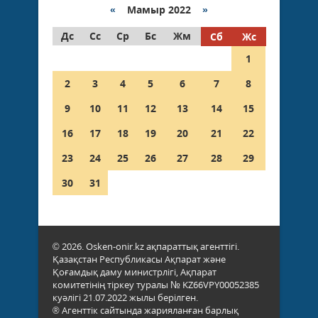
«
Мамыр 2022
»
Дс
Сс
Ср
Бс
Жм
Сб
Жс
1
2
3
4
5
6
7
8
9
10
11
12
13
14
15
16
17
18
19
20
21
22
23
24
25
26
27
28
29
30
31
© 2026. Osken-onir.kz ақпараттық агенттігі.
Қазақстан Республикасы Ақпарат және
Қоғамдық даму министрлігі, Ақпарат
комитетінің тіркеу туралы № KZ66VPY00052385
куәлігі 21.07.2022 жылы берілген.
® Агенттік сайтында жарияланған барлық