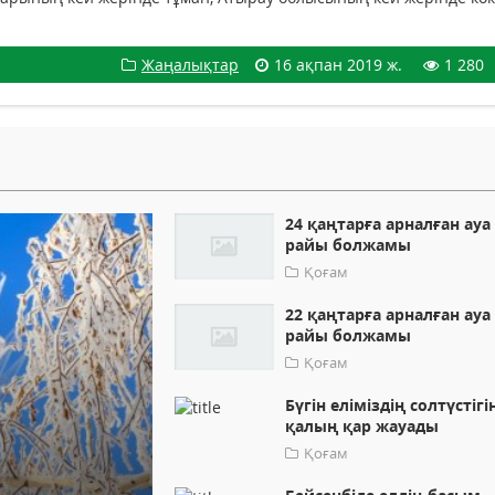
Жаңалықтар
16 ақпан 2019 ж.
1 280
24 қаңтарға арналған ауа
райы болжамы
Қоғам
22 қаңтарға арналған ауа
райы болжамы
Қоғам
Бүгін еліміздің солтүстігі
қалың қар жауады
Қоғам