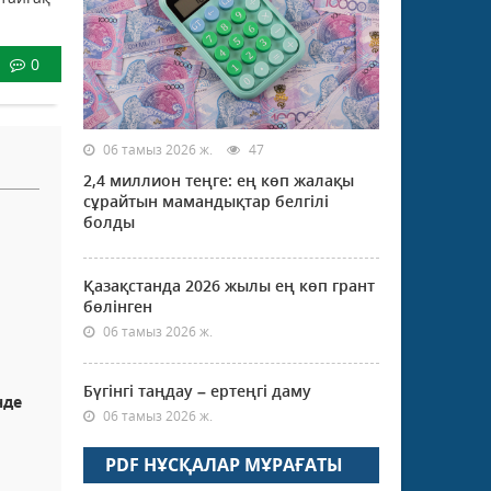
0
06 тамыз 2026 ж.
47
2,4 миллион теңге: ең көп жалақы
сұрайтын мамандықтар белгілі
болды
Қазақстанда 2026 жылы ең көп грант
бөлінген
06 тамыз 2026 ж.
Бүгінгі таңдау – ертеңгі даму
нде
06 тамыз 2026 ж.
PDF НҰСҚАЛАР МҰРАҒАТЫ