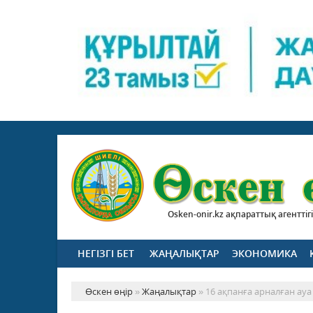
Osken-onir.kz ақпараттық агенттігі
НЕГІЗГІ БЕТ
ЖАҢАЛЫҚТАР
ЭКОНОМИКА
Өскен өңір
»
Жаңалықтар
» 16 ақпанға арналған ау