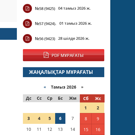
04 тамыз 2026 ж.
№58 (9425)
01 тамыз 2026 ж.
№57 (9424).
28 шілде 2026 ж.
№56 (9423)
PDF МҰРАҒАТЫ
ЖАҢАЛЫҚТАР МҰРАҒАТЫ
«
Тамыз 2026 »
Дс
Сс
Ср
Бс
Жм
Сб
Жс
1
2
3
4
5
6
7
8
9
10
11
12
13
14
15
16