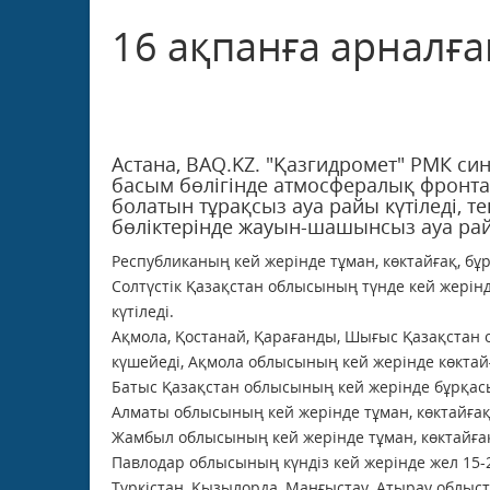
16 ақпанға арналғ
Астана, BAQ.KZ. "Қазгидромет" РМК си
басым бөлігінде атмосфералық фронт
болатын тұрақсыз ауа райы күтіледі, т
бөліктерінде жауын-шашынсыз ауа рай
Республиканың кей жерінде тұман, көктайғақ, бұр
Солтүстік Қазақстан облысының түнде кей жерінде
күтіледі.
Ақмола, Қостанай, Қарағанды, Шығыс Қазақстан о
күшейеді, Ақмола облысының кей жерінде көктайғ
Батыс Қазақстан облысының кей жерінде бұрқасын,
Алматы облысының кей жерінде тұман, көктайғақ 
Жамбыл облысының кей жерінде тұман, көктайғақ к
Павлодар облысының күндіз кей жерінде жел 15-
Түркістан, Қызылорда, Маңғыстау, Атырау облыс