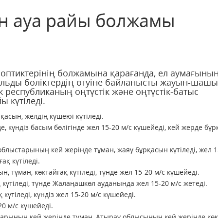
ан ауа райы болжамы
ноптиктерінің болжамына қарағанда, ел аумағыны
альды бөліктердің өтуіне байланысты жауын-шаш
ек республиканың оңтүстік және оңтүстік-батыс
ы күтіледі.
қасын, желдің күшеюі күтіледі.
, күндіз басым бөлігінде жел 15-20 м/с күшейеді, кей жерде бұ
блыстарының кей жерінде тұман, жаяу бұрқасын күтіледі, жел 1
ақ күтіледі.
 тұман, көктайғақ күтіледі, түнде жел 15-20 м/с күшейеді.
күтіледі, түнде Жалаңашкөл ауданында жел 15-20 м/с жетеді.
үтіледі, күндіз жел 15-20 м/с күшейеді.
20 м/с күшейеді.
тарының кей жерінде тұман, Атырау облысының кей жерінде кө