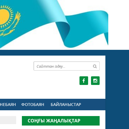
НЕБАЯН
ФОТОБАЯН
БАЙЛАНЫСТАР
СОҢҒЫ ЖАҢАЛЫҚТАР