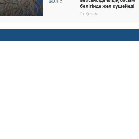
Бейсенбіде елдің басым
бөлігінде жел күшейеді
Қоғам