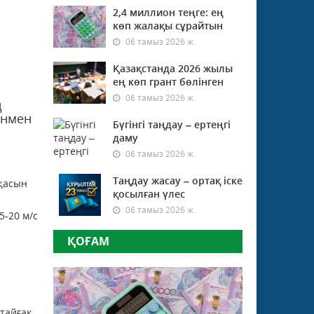
2,4 миллион теңге: ең
көп жалақы сұрайтын
06 тамыз 2026 ж.
Қазақстанда 2026 жылы
ең көп грант бөлінген
06 тамыз 2026 ж.
ң
ынмен
Бүгінгі таңдау – ертеңгі
даму
06 тамыз 2026 ж.
Таңдау жасау – ортақ іске
рқасын
қосылған үлес
06 тамыз 2026 ж.
5-20 м/с
ҚОҒАМ
ктайғақ