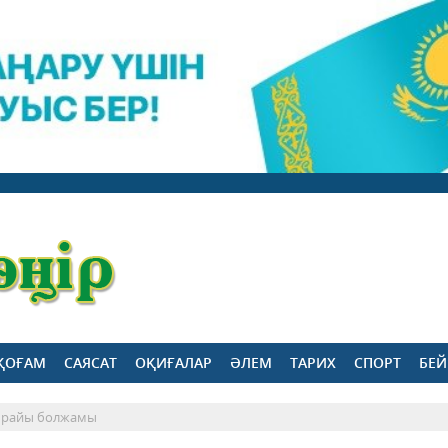
ҚОҒАМ
САЯСАТ
ОҚИҒАЛАР
ӘЛЕМ
ТАРИХ
СПОРТ
БЕЙ
а райы болжамы