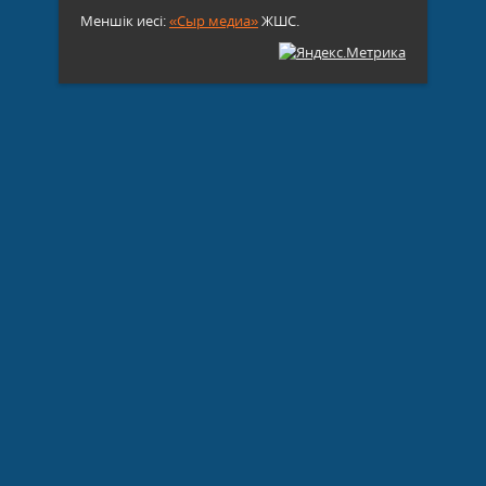
Меншік иесі:
«Сыр медиа»
ЖШС.