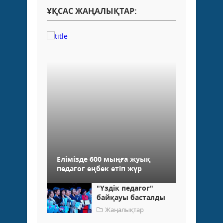
ҰҚСАС ЖАҢАЛЫҚТАР:
Елімізде 600 мыңға жуық
педагог еңбек етіп жүр
"Үздік педагог"
байқауы басталды
Жаңалықтар