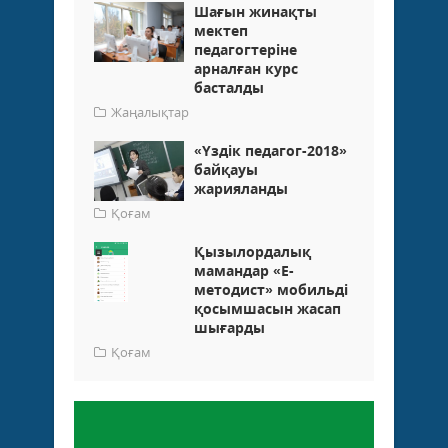
Шағын жинақты
мектеп
педагогтеріне
арналған курс
басталды
Жаңалықтар
«Үздік педагог-2018»
байқауы
жарияланды
Қоғам
Қызылордалық
мамандар «Е-
методист» мобильді
қосымшасын жасап
шығарды
Қоғам
Пікір қалдыру