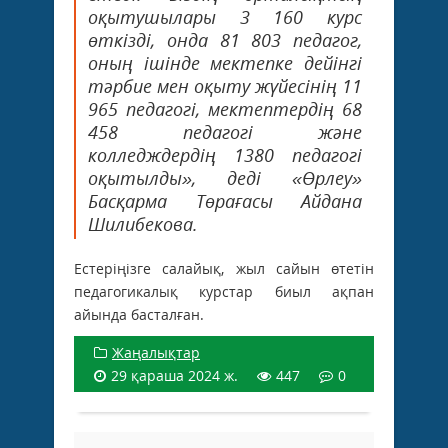
оқытушылары 3 160 курс
өткізді, онда 81 803 педагог,
оның ішінде мектепке дейінгі
тәрбие мен оқыту жүйесінің 11
965 педагогі, мектептердің 68
458 педагогі және
колледждердің 1380 педагогі
оқытылды», деді «Өрлеу»
Басқарма Төрағасы Айдана
Шилибекова.
Естеріңізге салайық, жыл сайын өтетін
педагогикалық курстар биыл ақпан
айында басталған.
Жаңалықтар
29 қараша 2024 ж.
447
0