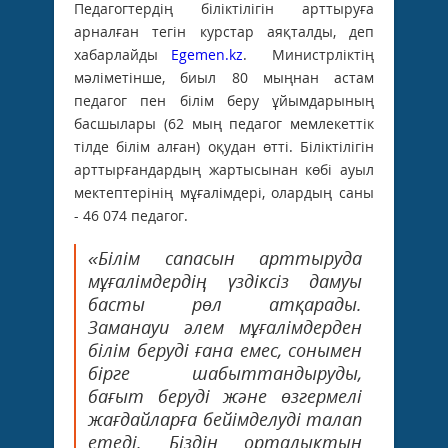
Педагогтердің біліктілігін арттыруға
арналған тегін курстар аяқталды, деп
хабарлайды
Egemen.kz
. Министрліктің
мәліметінше, биыл 80 мыңнан астам
педагог пен білім беру ұйымдарының
басшылары (62 мың педагог мемлекеттік
тілде білім алған) оқудан өтті. Біліктілігін
арттырғандардың жартысынан көбі ауыл
мектептерінің мұғалімдері, олардың саны
- 46 074 педагог.
«Білім сапасын арттыруда
мұғалімдердің үздіксіз дамуы
басты рөл атқарады.
Заманауи әлем мұғалімдерден
білім беруді ғана емес, сонымен
бірге шабыттандыруды,
бағыт беруді және өзгермелі
жағдайларға бейімделуді талап
етеді. Біздің орталықтың