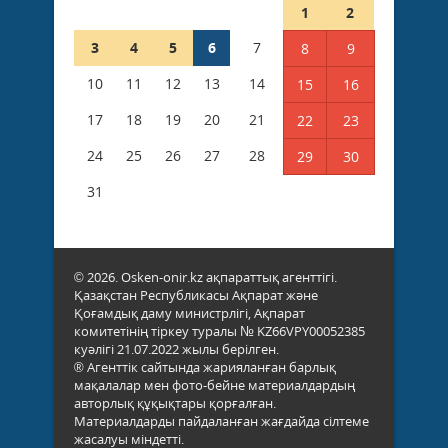
1
2
3
4
5
6
7
8
9
10
11
12
13
14
15
16
17
18
19
20
21
22
23
24
25
26
27
28
29
30
31
© 2026. Osken-onir.kz ақпараттық агенттігі.
Қазақстан Республикасы Ақпарат және
Қоғамдық даму министрлігі, Ақпарат
комитетінің тіркеу туралы № KZ66VPY00052385
куәлігі 21.07.2022 жылы берілген.
® Агенттік сайтында жарияланған барлық
мақалалар мен фото-бейне материалдардың
авторлық құқықтары қорғалған.
Материалдарды пайдаланған жағдайда сілтеме
жасалуы міндетті.