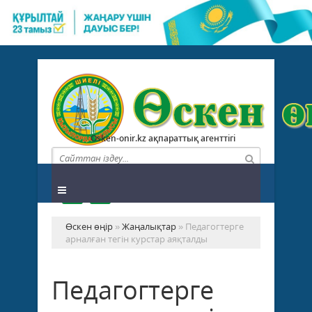
Osken-onir.kz ақпараттық агенттігі
Өскен өңір
»
Жаңалықтар
» Педагогтерге
арналған тегін курстар аяқталды
Педагогтерге