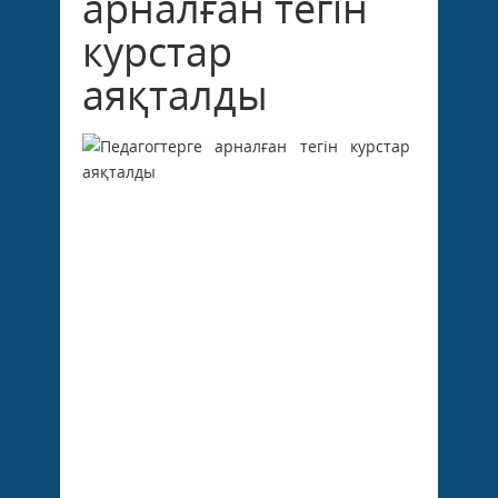
арналған тегін
курстар
аяқталды