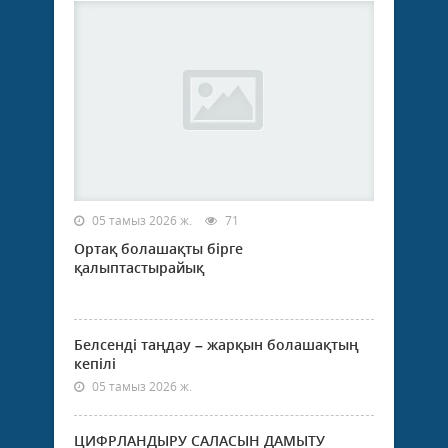
05 тамыз 2026 ж.
71
Ортақ болашақты бірге
қалыптастырайық
Белсенді таңдау – жарқын болашақтың
кепілі
05 тамыз 2026 ж.
ЦИФРЛАНДЫРУ САЛАСЫН ДАМЫТУ