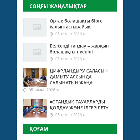
СОҢҒЫ ЖАҢАЛЫҚТАР
Ортақ болашақты бірге
қалыптастырайық
05 тамыз 2026 ж.
Белсенді таңдау – жарқын
болашақтың кепілі
05 тамыз 2026 ж.
ЦИФРЛАНДЫРУ САЛАСЫН
ДАМЫТУ АЯСЫНДА
САЛЫНАТЫН ЖАҢА
05 тамыз 2026 ж.
«ОТАНДЫҚ ТАУАРЛАРДЫ
ҚОЛДАУ ЖӘНЕ ІЛГЕРІЛЕТУ
05 тамыз 2026 ж.
ҚОҒАМ