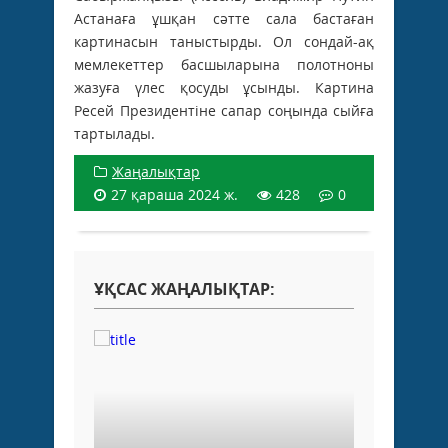
Астанаға ұшқан сәтте сала бастаған
картинасын таныстырды. Ол сондай-ақ
мемлекеттер басшыларына полотноны
жазуға үлес қосуды ұсынды. Картина
Ресей Президентіне сапар соңында сыйға
тартылады.
Жаңалықтар
27 қараша 2024 ж.
428
0
ҰҚСАС ЖАҢАЛЫҚТАР: