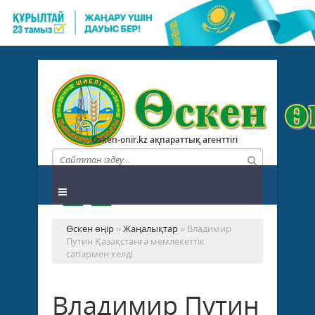
Osken-onir.kz ақпараттық агенттігі
Өскен өңір
»
Жаңалықтар
» Владимир
Путин Қазақстанға мемлекеттік
сапармен келді
Владимир Путин