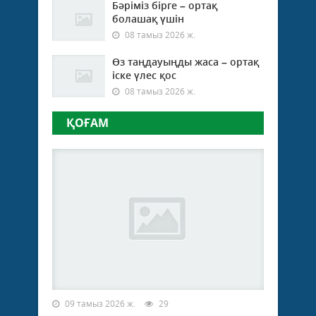
Бәріміз бірге – ортақ
болашақ үшін
08 тамыз 2026 ж.
Өз таңдауыңды жаса – ортақ
іске үлес қос
08 тамыз 2026 ж.
ҚОҒАМ
09 тамыз 2026 ж.
29