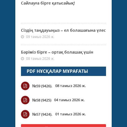
Сайлауға бірге қатысайық!
Сіздің таңдауыңыз – ел болашағына үлес
09 тамыз 2026 ж.
Бәріміз бірге – ортақ болашақ үшін
08 тамыз 2026 ж.
PDF НҰСҚАЛАР МҰРАҒАТЫ
08 тамыз 2026 ж.
№59 (9426).
04 тамыз 2026 ж.
№58 (9425)
01 тамыз 2026 ж.
№57 (9424).