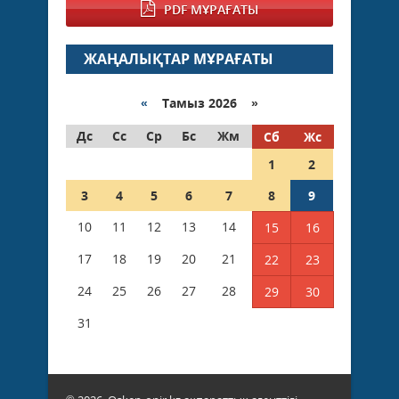
PDF МҰРАҒАТЫ
ЖАҢАЛЫҚТАР МҰРАҒАТЫ
«
Тамыз 2026 »
Дс
Сс
Ср
Бс
Жм
Сб
Жс
1
2
3
4
5
6
7
8
9
10
11
12
13
14
15
16
17
18
19
20
21
22
23
24
25
26
27
28
29
30
31