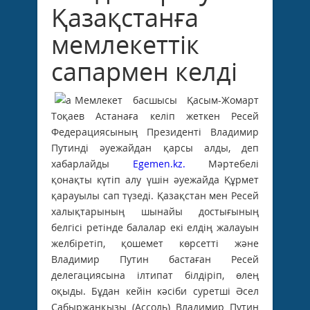
Қазақстанға
мемлекеттік
сапармен келді
Мемлекет басшысы Қасым-Жомарт
Тоқаев Астанаға келіп жеткен Ресей
Федерациясының Президенті Владимир
Путинді әуежайдан қарсы алды, деп
хабарлайды
Egemen.kz.
Мәртебелі
қонақты күтіп алу үшін әуежайда Құрмет
қарауылы сап түзеді. Қазақстан мен Ресей
халықтарының шынайы достығының
белгісі ретінде балалар екі елдің жалауын
желбіретіп, қошемет көрсетті және
Владимир Путин бастаған Ресей
делегациясына ілтипат білдіріп, өлең
оқыды. Бұдан кейін кәсіби суретші Әсел
Сабыржанқызы (Ассоль) Владимир Путин