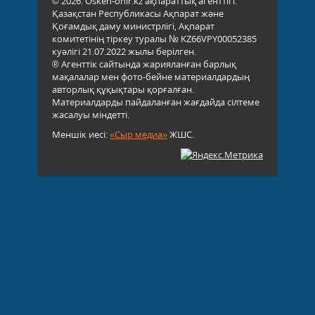
© 2026. Osken-onir.kz ақпараттық агенттігі.
Қазақстан Республикасы Ақпарат және
Қоғамдық даму министрлігі, Ақпарат
комитетінің тіркеу туралы № KZ66VPY00052385
куәлігі 21.07.2022 жылы берілген.
® Агенттік сайтында жарияланған барлық
мақалалар мен фото-бейне материалдардың
авторлық құқықтары қорғалған.
Материалдарды пайдаланған жағдайда сілтеме
жасалуы міндетті.
Меншік иесі:
«Сыр медиа»
ЖШС.