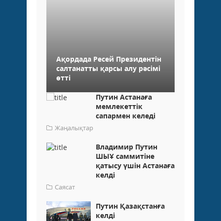
Ақордада Ресей Президентін
салтанатты қарсы алу рәсімі
өтті
Путин Астанаға
мемлекеттік
сапармен келеді
Жаңалықтар
Владимир Путин
ШЫҰ саммитіне
қатысу үшін Астанаға
келді
Саясат
Путин Қазақстанға
келді