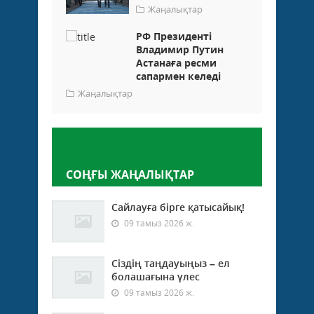
Жаңалықтар
РФ Президенті
Владимир Путин
Астанаға ресми
сапармен келеді
Жаңалықтар
Пікір қалдыру
СОҢҒЫ ЖАҢАЛЫҚТАР
Сайлауға бірге қатысайық!
09 тамыз 2026 ж.
Сіздің таңдауыңыз – ел
болашағына үлес
09 тамыз 2026 ж.