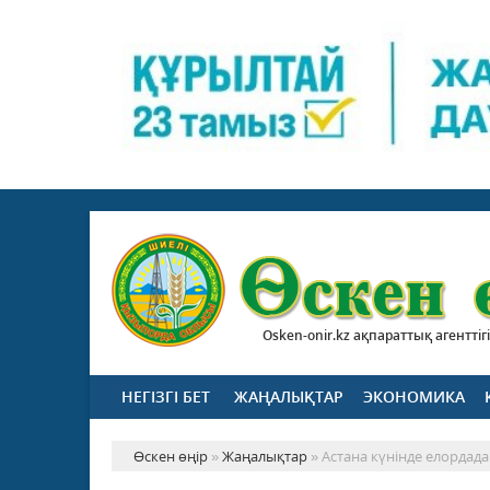
Osken-onir.kz ақпараттық агенттігі
НЕГІЗГІ БЕТ
ЖАҢАЛЫҚТАР
ЭКОНОМИКА
Өскен өңір
»
Жаңалықтар
» Астана күнінде елордада