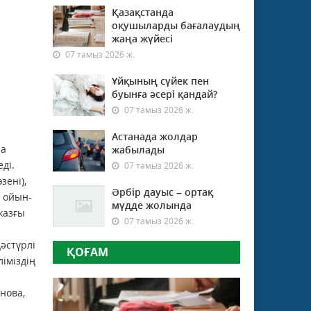
Қазақстанда
оқушыларды бағалаудың
жаңа жүйесі
07 тамыз 2026 ж.
Ұйқының сүйек пен
буынға әсері қандай?
07 тамыз 2026 ж.
Астанада жолдар
ла
жабылады
ді.
07 тамыз 2026 ж.
зені),
Әрбір дауыс – ортақ
н ойын-
мүдде жолында
жазғы
07 тамыз 2026 ж.
әстүрлі
ҚОҒАМ
іміздің
нова,