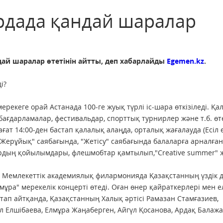
ордада қандай шаралар
ндай шаралар өтетінін айтты, деп хабарлайды
Egemen.kz
.
мерекеге орай Астанада 100-ге жуық түрлі іс-шара өткізіледі. Қа
ағдарламалар, фестивальдар, спорттық турнирлер және т.б. өте
ағат 14:00-ден бастап қалалық алаңда, орталық жағалауда (Есіл ө
"Жерұйық" саябағында, "Жетісу" саябағында балаларға арналға
дың қойылымдары, флешмобтар қамтылып,"Creative summer" 
ғы Мемлекеттік академиялық филармонияда Қазақстанның үздік д
ұра" мерекелік концерті өтеді. Оған өнер қайраткерлері мен ел
 айтқанда, Қазақстанның Халық әртісі Рамазан Стамғазиев,
л Елшібаева, Елмұра Жаңаберген, Айгүл Қосанова, Ардақ Балажа