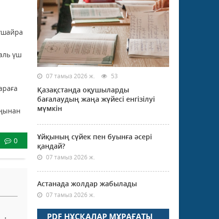
мүшайра
валь үш
07 тамыз 2026 ж.
53
араға
Қазақстанда оқушыларды
бағалаудың жаңа жүйесі енгізілуі
мүмкін
аңынан
Ұйқының сүйек пен буынға әсері
0
қандай?
07 тамыз 2026 ж.
Астанада жолдар жабылады
07 тамыз 2026 ж.
PDF НҰСҚАЛАР МҰРАҒАТЫ