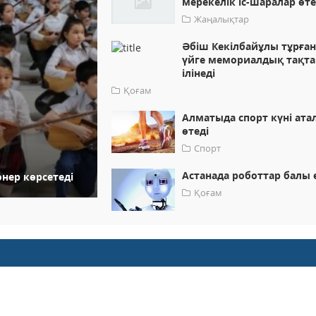
мерекелік іс-шаралар өте
Жаңалықтар
Әбіш Кекілбайұлы тұрға
үйге мемориалдық тақта
ілінеді
Қоғам
Алматыда спорт күні ата
өтеді
Спорт
Астанада роботтар балы 
нер көрсетеді
Қоғам