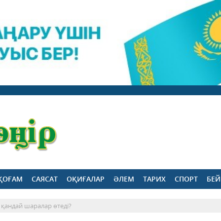
ҚОҒАМ
САЯСАТ
ОҚИҒАЛАР
ӘЛЕМ
ТАРИХ
СПОРТ
БЕЙ
 қандай шаралар өтеді?