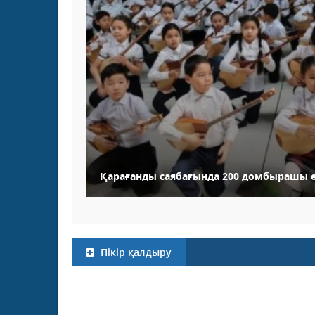
Қарағанды саябағында 200 домбырашы ө
Пікір қалдыру