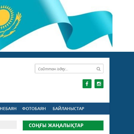
НЕБАЯН
ФОТОБАЯН
БАЙЛАНЫСТАР
СОҢҒЫ ЖАҢАЛЫҚТАР