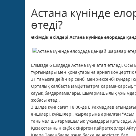
Астана күнінде ел
өтеді?
Әкімдік өкілдері Астана күнінде елордада қа
Елімізде 6 шілдеде Астана күні атап өтіледі. Осы 
тұрғындары мен қонақтарына арнап концерттік б
31 тамызға дейін әр сенбі мен жексенбі күндері с
Орталық саябақта (амфитеатрға қарама-қарсы), 
сауық бағдарламалары, шығармашылық ұжымдар
жобасы өтеді.
3 шілде күні сағат 18:00-де Е.Рахмадиев атында
әншілері, күйшілері, жырларына арналған "Асыл м
танымал шығармашылық ұжымдары қатысады. Атап
Қазақстанның еңбек сіңірген қайраткерлері Айгү
Клара Төленбаева және басқа да әртістер бар.