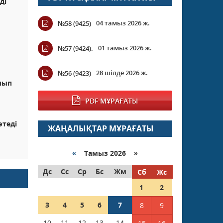
ді
04 тамыз 2026 ж.
№58 (9425)
н
01 тамыз 2026 ж.
№57 (9424).
28 шілде 2026 ж.
№56 (9423)
лып
PDF МҰРАҒАТЫ
өтеді
ЖАҢАЛЫҚТАР МҰРАҒАТЫ
«
Тамыз 2026 »
Дс
Сс
Ср
Бс
Жм
Сб
Жс
1
2
3
4
5
6
7
8
9
10
11
12
13
14