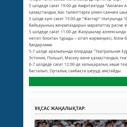
5 шілдеде сағат 19:00-де Амфитеатрда "Аялаған А
қазақстандық жас таланттарға үлкен сахнаға шығу
5 шілде күні сағат 15:00-де "Жастар" театрынд
байқауының жеңімпаздарын марапаттау рәсімі өт
5 шілдеде сағат 11:00-де Жазушылар аллеясында "
негізгі блоктан тұрады – кітап жәрмеңкесі, білі
бағдарлама.
5-7 шілде аралығында елордада "Театральная Еу
Эстония, Польшп, Мәскеу және қазақстандық теа
6-7 шілдеде сағат 12:00-де халықаралық көше т
басталып, Орталық саябақта шеруді аяқтайды.
ҰҚСАС ЖАҢАЛЫҚТАР: