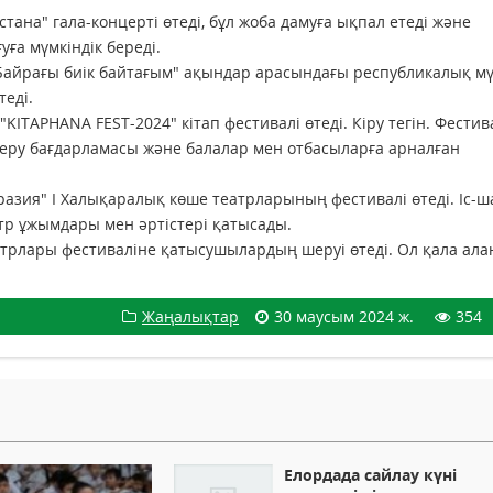
стана" гала-концерті өтеді, бұл жоба дамуға ықпал етеді және
ға мүмкіндік береді.
а "Байрағы биік байтағым" ақындар арасындағы республикалық 
еді.
KITAPHANA FEST-2024" кітап фестивалі өтеді. Кіру тегін. Фести
м беру бағдарламасы және балалар мен отбасыларға арналған
разия" I Халықаралық көше театрларының фестивалі өтеді. Іс-ш
тр ұжымдары мен әртістері қатысады.
еатрлары фестиваліне қатысушылардың шеруі өтеді. Ол қала ал
Жаңалықтар
30 маусым 2024 ж.
354
Елордада сайлау күні