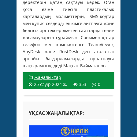
деректерін қатаң сақтауы керек. Оған
қоса өзіне тиесілі пластикалық
карталардың мәліметтерін, SMS-кодтар
мен құпия сөздерді ешкімге айтпауға және
белгісіз әрі тексерілмеген сайттарда төлем
жасамауларын сұраймын. Сонымен қатар
телефон мен компьютерге TeamViewer,
AnyDesk және RustDesk деп аталатын
арнайы бағдарламаларды орнатпауға
шақырамын», деді Мақсат Баймағанов.
Жаңалықтар
25 сәуір 2024 ж.
353
0
ҰҚСАС ЖАҢАЛЫҚТАР: