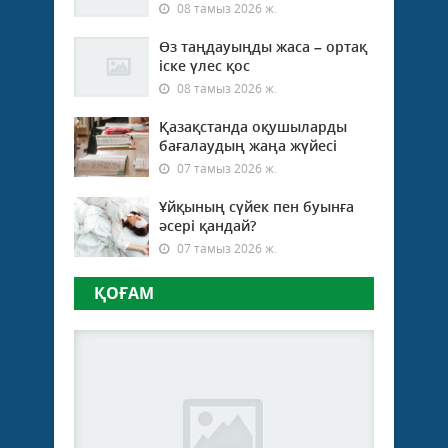
08 тамыз 2026 ж.
Өз таңдауыңды жаса – ортақ
іске үлес қос
08 тамыз 2026 ж.
Қазақстанда оқушыларды
бағалаудың жаңа жүйесі
07 тамыз 2026 ж.
Ұйқының сүйек пен буынға
әсері қандай?
07 тамыз 2026 ж.
ҚОҒАМ