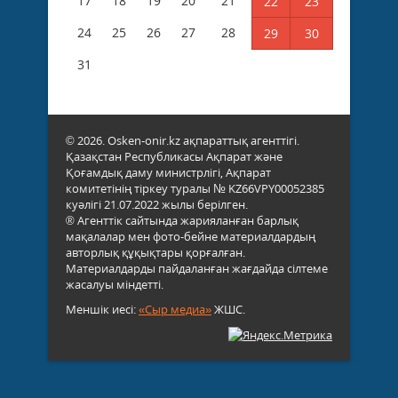
17
18
19
20
21
22
23
24
25
26
27
28
29
30
31
© 2026. Osken-onir.kz ақпараттық агенттігі.
Қазақстан Республикасы Ақпарат және
Қоғамдық даму министрлігі, Ақпарат
комитетінің тіркеу туралы № KZ66VPY00052385
куәлігі 21.07.2022 жылы берілген.
® Агенттік сайтында жарияланған барлық
мақалалар мен фото-бейне материалдардың
авторлық құқықтары қорғалған.
Материалдарды пайдаланған жағдайда сілтеме
жасалуы міндетті.
Меншік иесі:
«Сыр медиа»
ЖШС.