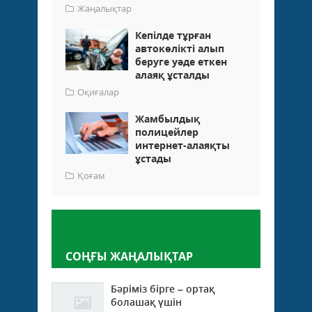
Жаңалықтар
Кепілде тұрған
автокөлікті алып
беруге уәде еткен
алаяқ ұсталды
Оқиғалар
Жамбылдық
полицейлер
интернет-алаяқты
ұстады
Қоғам
Пікір қалдыру
СОҢҒЫ ЖАҢАЛЫҚТАР
Бәріміз бірге – ортақ
болашақ үшін