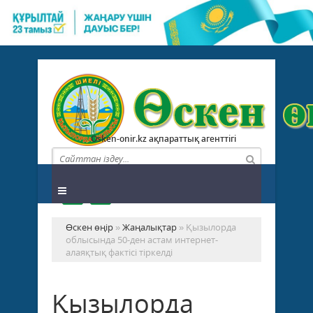
Osken-onir.kz ақпараттық агенттігі
Өскен өңір
»
Жаңалықтар
» Қызылорда
облысында 50-ден астам интернет-
алаяқтық фактісі тіркелді
Қызылорда