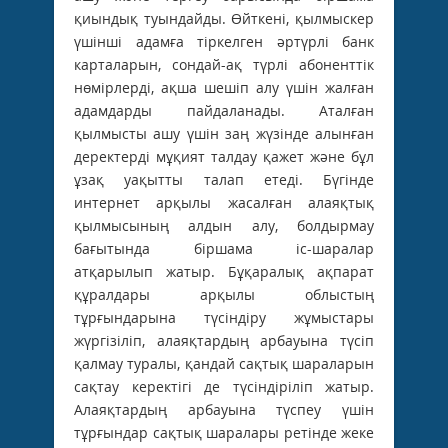
қиындық туындайды. Өйткені, қылмыскер
үшінші адамға тіркелген әртүрлі банк
карталарын, сондай-ақ түрлі абоненттік
нөмірлерді, ақша шешіп алу үшін жалған
адамдарды пайдаланады. Аталған
қылмысты ашу үшін заң жүзінде алынған
деректерді мұқият талдау қажет және бұл
ұзақ уақытты талап етеді. Бүгінде
интернет арқылы жасалған алаяқтық
қылмысының алдын алу, болдырмау
бағытында біршама іс-шаралар
атқарылып жатыр. Бұқаралық ақпарат
құралдары арқылы облыстың
тұрғындарына түсіндіру жұмыстары
жүргізіліп, алаяқтардың арбауына түсіп
қалмау туралы, қандай сақтық шараларын
сақтау керектігі де түсіндіріліп жатыр.
Алаяқтардың арбауына түспеу үшін
тұрғындар сақтық шаралары ретінде жеке