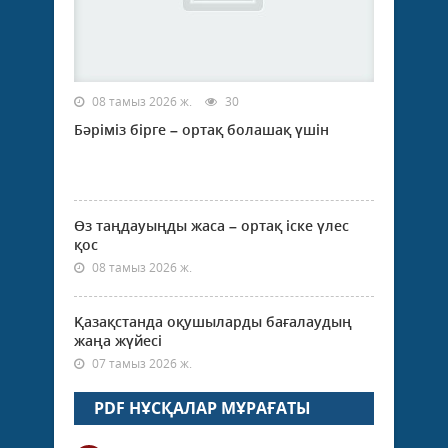
08 тамыз 2026 ж.
30
Бәріміз бірге – ортақ болашақ үшін
Өз таңдауыңды жаса – ортақ іске үлес
қос
08 тамыз 2026 ж.
Қазақстанда оқушыларды бағалаудың
жаңа жүйесі
07 тамыз 2026 ж.
PDF НҰСҚАЛАР МҰРАҒАТЫ