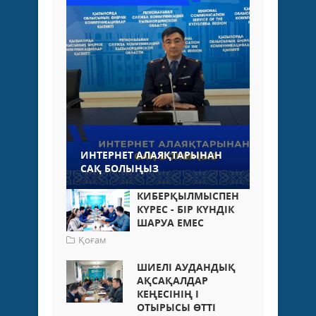
ИНТЕРНЕТ АЛАЯҚТАРЫНАН
САҚ БОЛЫҢЫЗ
КИБЕРҚЫЛМЫСПЕН
КҮРЕС - БІР КҮНДІК
ШАРУА ЕМЕС
Қоғам
ШИЕЛІ АУДАНДЫҚ
АҚСАҚАЛДАР
КЕҢЕСІНІҢ I
ОТЫРЫСЫ ӨТТІ