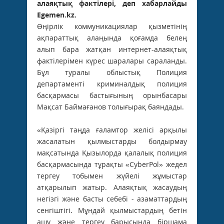
алаяқтық фактілері, деп хабарлайды
Egemen.kz.
Өңірлік коммуникациялар қызметінің
ақпараттық алаңында қоғамда белең
алып бара жатқан интернет-алаяқтық
фактілерімен күрес шаралары сараланды.
Бұл туралы облыстық Полиция
департаменті криминалдық полиция
басқармасы бастығының орынбасары
Мақсат Баймағанов толығырақ баяндады.
«Қазіргі таңда ғаламтор желісі арқылы
жасалатын қылмыстарды болдырмау
мақсатында Қызылорда қалалық полиция
басқармасында тұрақты «CyberPol» жедел
тергеу тобымен жүйелі жұмыстар
атқарылып жатыр. Алаяқтық жасаудың
негізгі және басты себебі - азаматтардың
сенгіштігі. Мұндай қылмыстардың бетін
ашу және тергеу барысында біршама