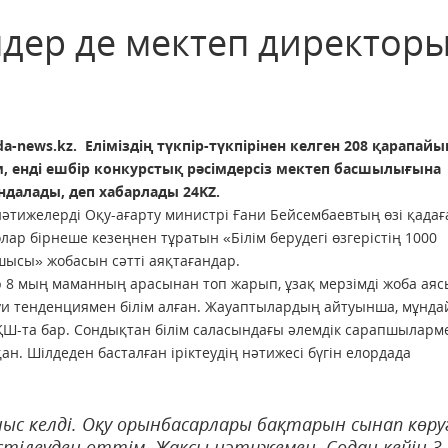
дер де мектеп директор
da-news.kz. Еліміздің түкпір-түкпірінен келген 208 қарапай
м, енді ешбір конкурстық рәсімдерсіз мектеп басшылығына
ндалады, деп хабарлады 24KZ.
 нәтижелерді Оқу-ағарту министрі Ғани Бейсембаевтың өзі қада
олар бірнеше кезеңнен тұратын «Білім берудегі өзгерістің 1000
ысы» жобасын сәтті аяқтағандар.
р 8 мың маманның арасынан топ жарып, ұзақ мерзімді жоба аяс
и тенденциямен білім алған. Жауаптылардың айтуынша, мұнда
ҚШ-та бар. Сондықтан білім саласындағы әлемдік сарапшыларм
қан. Шілдеден басталған іріктеудің нәтижесі бүгін елордада
аныс келді. Оқу орынбасарлары бақтарын сынап көру
стілеуден өттім. Жақсы нәтижемен. Содан кейін 3