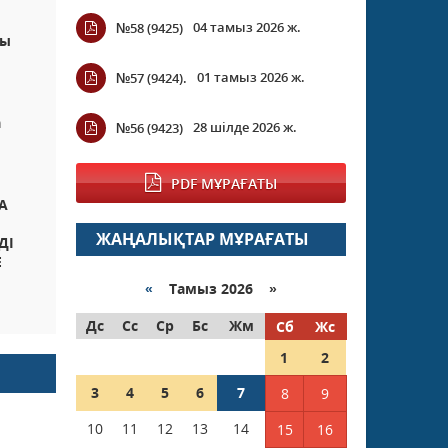
04 тамыз 2026 ж.
№58 (9425)
қы
01 тамыз 2026 ж.
№57 (9424).
а
28 шілде 2026 ж.
№56 (9423)
PDF МҰРАҒАТЫ
А
ЖАҢАЛЫҚТАР МҰРАҒАТЫ
ДІ
Е
«
Тамыз 2026 »
Дс
Сс
Ср
Бс
Жм
Сб
Жс
1
2
3
4
5
6
7
8
9
10
11
12
13
14
15
16