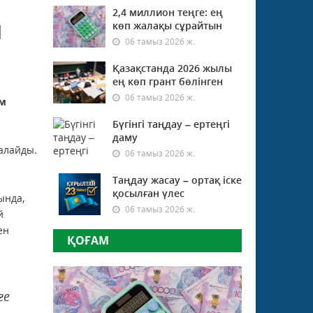
2,4 миллион теңге: ең
ы
көп жалақы сұрайтын
06 тамыз 2026 ж.
Қазақстанда 2026 жылы
ең көп грант бөлінген
06 тамыз 2026 ж.
ым
Бүгінгі таңдау – ертеңгі
даму
ғалайды.
06 тамыз 2026 ж.
Таңдау жасау – ортақ іске
қосылған үлес
ында,
06 тамыз 2026 ж.
й
ен
ҚОҒАМ
ге