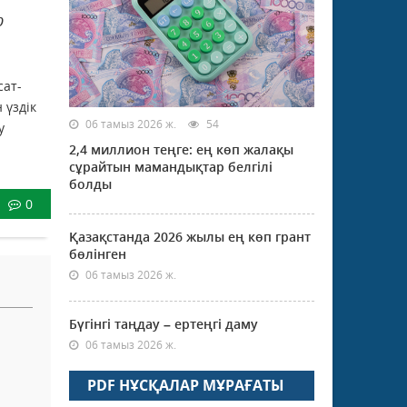
р
сат-
 үздік
06 тамыз 2026 ж.
54
у
2,4 миллион теңге: ең көп жалақы
сұрайтын мамандықтар белгілі
болды
0
Қазақстанда 2026 жылы ең көп грант
бөлінген
06 тамыз 2026 ж.
Бүгінгі таңдау – ертеңгі даму
06 тамыз 2026 ж.
PDF НҰСҚАЛАР МҰРАҒАТЫ