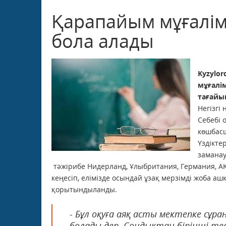
Қарапайым мұғалім
бола алады
Kyzylor
мұғалі
тағайы
Негізгі
Себебі 
көшбасш
Үздікте
заманау
тәжірибе Нидерланд, Ұлыбритания, Германия, А
кеңесіп, елімізде осындай ұзақ мерзімді жоба аш
қорытындыланды.
- Бұл оқуға аяқ асты мектепке сұр
болады деп. Сондықтан бірінші те