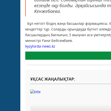
кезеңде оқу болды. Әрқайсысында т
Кенжебаева.
Бұл негізгі біздің жаңа басшылар формациясы. Ө
міндеттер тұр. Соларды орындауда бүгінгі әлемді
басшылардың бағлығын, 5 мыңнан аса үміткерлер
министрі Ғани Бейсембаев.
kyzylorda-news.kz
ҰҚСАС ЖАҢАЛЫҚТАР: