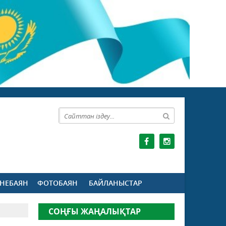
НЕБАЯН
ФОТОБАЯН
БАЙЛАНЫСТАР
СОҢҒЫ ЖАҢАЛЫҚТАР