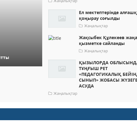
Жаңалықтар
Ел мектептерінде алғаш
қоңырау соғылды
Жаңалықтар
Жақсыбек Құлекеев жаң
қызметке сайланды
Жаңалықтар
йтты
ҚЫЗЫЛОРДА ОБЛЫСЫНД
ТҰҢҒЫШ РЕТ
«ПЕДАГОГИКАЛЫҚ БЕЙІН
СЫНЫП» ЖОБАСЫ ЖҮЗЕГ
АСУДА
Жаңалықтар