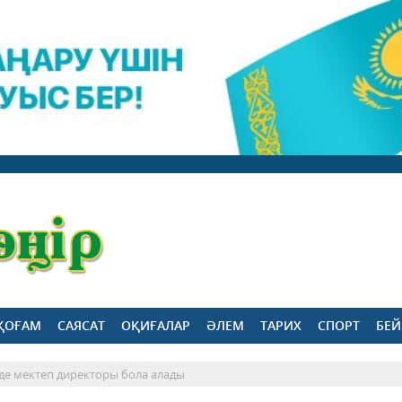
ҚОҒАМ
САЯСАТ
ОҚИҒАЛАР
ӘЛЕМ
ТАРИХ
СПОРТ
БЕЙ
де мектеп директоры бола алады