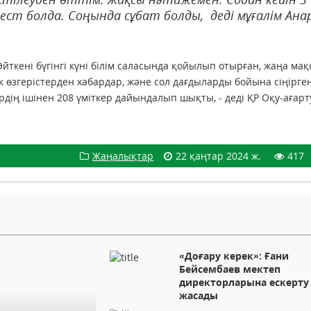
ест болда. Соңында сұбат болды, деді мұғалім Ана
йткені бүгінгі күні білім саласында қойылып отырған, жаңа мақ
к өзгерістерден хабардар, және сол дағдыларды бойына сіңірген
дің ішінен 208 үміткер дайындалып шықты, - деді ҚР Оқу-ағарт
Жаңалықтар
22 қаңтар 2024 ж.
417
«Доғару керек»: Ғани
Бейсембаев мектеп
директорларына ескерту
жасады