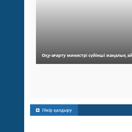
Оқу-ағарту министрі сүйінші жаңалық а
Пікір қалдыру