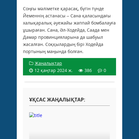
Соңғы мәліметке қарасақ, бүгін түнде
Йеменнің астанасы – Сана қаласындағы
халықаралық әуежайы жаппай бомбалауға
ұшыраған. Сана, Әл-Ходейда, Саада мен
Дамар провинцияларына да шабуыл
жасалған. Соққылардың бірі Ходейда
портының маңында болған.
Жаңалықтар
12 қаңтар 2024 ж.
386
0
ҰҚСАС ЖАҢАЛЫҚТАР: