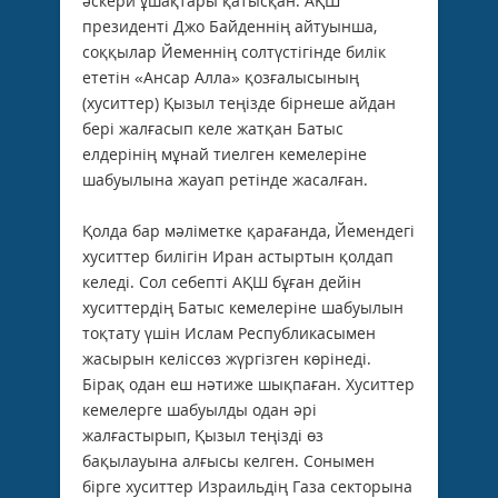
әскери ұшақтары қатысқан. АҚШ
президенті Джо Байденнің айтуынша,
соққылар Йеменнің солтүстігінде билік
ететін «Ансар Алла» қозғалысының
(хуситтер) Қызыл теңізде бірнеше айдан
бері жалғасып келе жатқан Батыс
елдерінің мұнай тиелген кемелеріне
шабуылына жауап ретінде жасалған.
Қолда бар мәліметке қарағанда, Йемендегі
хуситтер билігін Иран астыртын қолдап
келеді. Сол себепті АҚШ бұған дейін
хуситтердің Батыс кемелеріне шабуылын
тоқтату үшін Ислам Республикасымен
жасырын келіссөз жүргізген көрінеді.
Бірақ одан еш нәтиже шықпаған. Хуситтер
кемелерге шабуылды одан әрі
жалғастырып, Қызыл теңізді өз
бақылауына алғысы келген. Сонымен
бірге хуситтер Израильдің Газа секторына