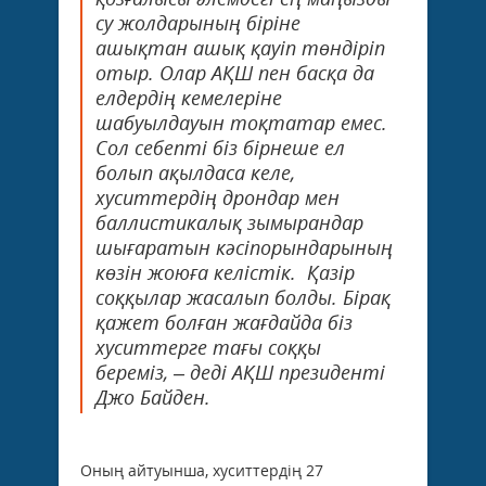
су жолдарының біріне
ашықтан ашық қауіп төндіріп
отыр. Олар АҚШ пен басқа да
елдердің кемелеріне
шабуылдауын тоқтатар емес.
Сол себепті біз бірнеше ел
болып ақылдаса келе,
хуситтердің дрондар мен
баллистикалық зымырандар
шығаратын кәсіпорындарының
көзін жоюға келістік. Қазір
соққылар жасалып болды. Бірақ
қажет болған жағдайда біз
хуситтерге тағы соққы
береміз, – деді АҚШ президенті
Джо Байден.
Оның айтуынша, хуситтердің 27