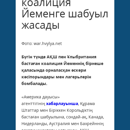
коалиция
Йеменге шабуыл
жасады
Фото: war.hvylya.net
Бүгін түнде АҚШ пен Ұлыбритания
бастаған коалиция Йеменнің бірнеше
қаласында орналасқан әскери
кәсіпорындары мен лагерьлерін
бомбалады.
«Америка дауысы»
агенттігінің
хабарлауынша
, Құрама
Штаттар мен Біріккен Корольдіктің
бастаған шабуылына, сондай-ақ, Канада,
Нидерланды, Аустралия мен Бахрейннің