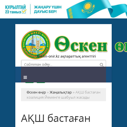
Osken-onir.kz ақпараттық агенттігі
Өскен өңір
»
Жаңалықтар
» АҚШ бастаған
коалиция Йеменге шабуыл жасады
АҚШ бастаған