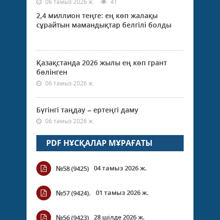
06 тамыз 2026 ж.
41
2,4 миллион теңге: ең көп жалақы
сұрайтын мамандықтар белгілі болды
Қазақстанда 2026 жылы ең көп грант
бөлінген
06 тамыз 2026 ж.
Бүгінгі таңдау – ертеңгі даму
06 тамыз 2026 ж.
PDF НҰСҚАЛАР МҰРАҒАТЫ
04 тамыз 2026 ж.
№58 (9425)
01 тамыз 2026 ж.
№57 (9424).
28 шілде 2026 ж.
№56 (9423)