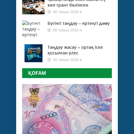
көп грант бөлінген
06 тамыз 2026 ж.
Бүгінгі таңдау – ертеңгі даму
06 тамыз 2026 ж.
Таңдау жасау – ортақ іске
қосылған үлес
06 тамыз 2026 ж.
ҚОҒАМ