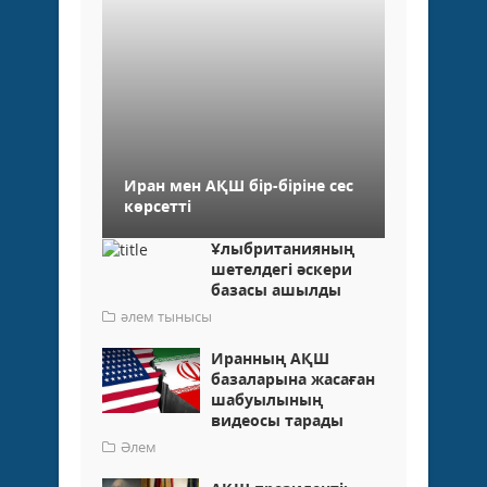
Иран мен АҚШ бір-біріне сес
көрсетті
Ұлыбританияның
шетелдегі әскери
базасы ашылды
әлем тынысы
Иранның АҚШ
базаларына жасаған
шабуылының
видеосы тарады
Әлем