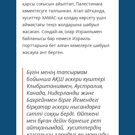
қарсы соғысын айыптап, Палестинаға
көмектесуге талпынған. Атап айтқанда,
хуситтер ХАМАС-қа қолдау көрсету үшін
аймақтағы теңіз жолдарына шабуыл
жасаған. Сондай-ақ олар Израильмен
байланысы бар немесе Израиль
порттарына бет алған кемелерге шабуыл
жасауға ант берген.
Бүгін менің тапсырмам
бойынша АҚШ әскери күштері
Ұлыбританиямен, Аустралия,
Канада, Нидерланды және
Бахрейнмен бірге Йемендегі
бірқатар әскери нысандарға
сәтті соққы берді. Өйткені
мен бұған дейін бірнеше рет
айтқанымдай, хуситтердің
қозғалысы әлемдегі ең маңызды