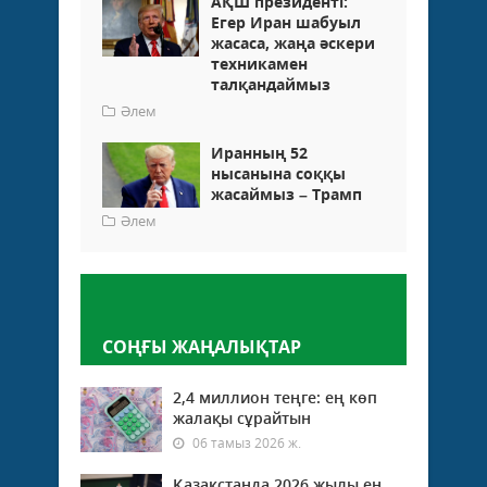
АҚШ президенті:
Егер Иран шабуыл
жасаса, жаңа әскери
техникамен
талқандаймыз
Әлем
Иранның 52
нысанына соққы
жасаймыз – Трамп
Әлем
Пікір қалдыру
СОҢҒЫ ЖАҢАЛЫҚТАР
2,4 миллион теңге: ең көп
жалақы сұрайтын
06 тамыз 2026 ж.
Қазақстанда 2026 жылы ең