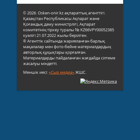
© 2026. Osken-onir.kz ақпараттық агенттігі.
Қазақстан Республикасы Ақпарат және
Қоғамдық даму министрлігі, Ақпарат
комитетінің тіркеу туралы № KZ66VPY00052385
куәлігі 21.07.2022 жылы берілген.
® Агенттік сайтында жарияланған барлық
мақалалар мен фото-бейне материалдардың
авторлық құқықтары қорғалған.
Материалдарды пайдаланған жағдайда сілтеме
жасалуы міндетті.
Меншік иесі:
«Сыр медиа»
ЖШС.