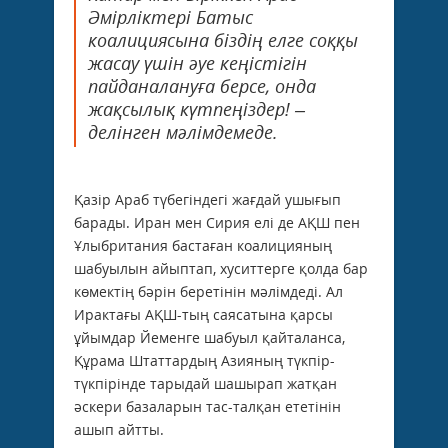
Әмірліктері Батыс
коалициясына біздің елге соққы
жасау үшін әуе кеңістігін
пайданалануға берсе, онда
жақсылық күтпеңіздер! –
делінген мәлімдемеде.
Қазір Араб түбегіндегі жағдай ушығып
барады. Иран мен Сирия елі де АҚШ пен
Ұлыбритания бастаған коалицияның
шабуылын айыптап, хуситтерге қолда бар
көмектің бәрін беретінін мәлімдеді. Ал
Ирактағы АҚШ-тың саясатына қарсы
ұйымдар Йеменге шабуыл қайталанса,
Құрама Штаттардың Азияның түкпір-
түкпірінде тарыдай шашырап жатқан
әскери базаларын тас-талқан ететінін
ашып айтты.