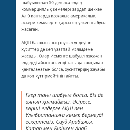
шабуылынан 50-ден аса елдің
коммерциялық кемелері зардап шеккен.
Ал 9 қаңтарда қозғалыс америкалық
әскери кемелерге қарсы ең үлкен шабуыл
жасаған.
АҚШ басшысының шұғыл үндеуіне
хуситтер де көп ұзатпай мәлімдеме
жасады. Олар Йеменге шабуыл жасаған
елдерді айыптап, енді тағы да соққылар
қайталанатын болса, хуситтердің жауабы
да көп күттірмейтінін айтты.
Егер тағы шабуыл болса, біз де
аянып қалмаймыз. Әсіресе,
көрші елдерге АҚШ пен
Ұлыбританияға көмек бермеуді
ескертеміз. Сауд Арабиясы,
Катар мен Біріккен Араб