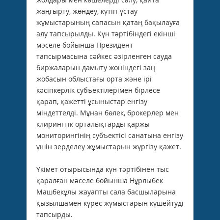
жаңғырту, жөндеу, күтіп-ұстау
жұмыстарының сапасын қатаң бақылауға
алу тапсырылды. Күн тәртібіндегі екінші
мәселе бойынша Президент
тапсырмасына сәйкес әзірленген сауда
биржаларын дамыту жөніндегі заң
жобасын облыстағы орта және ірі
кәсіпкерлік субъектілерімен бірлесе
қарап, қажетті ұсыныстар енгізу
міндеттелді. Мұнан бөлек, брокерлер мен
клирингтік орталықтарды қаржы
мониторингінің субъектісі санатына енгізу
үшін зерделеу жұмыстарын жүргізу қажет.
Үкімет отырысында күн тәртібінен тыс
қаралған мәселе бойынша Нұрлыбек
Машбекұлы жауапты сала басшыларына
қызылшамен күрес жұмыстарын күшейтуді
тапсырды.