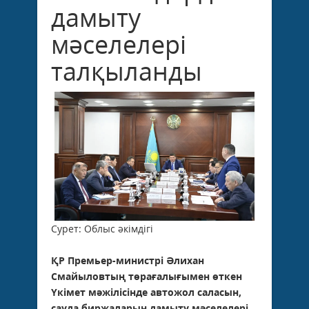
дамыту
мәселелері
талқыланды
Сурет: Облыс әкімдігі
ҚР Премьер-министрі Әлихан
Смайыловтың төрағалығымен өткен
Үкімет мәжілісінде автожол саласын,
сауда биржаларын дамыту мәселелері