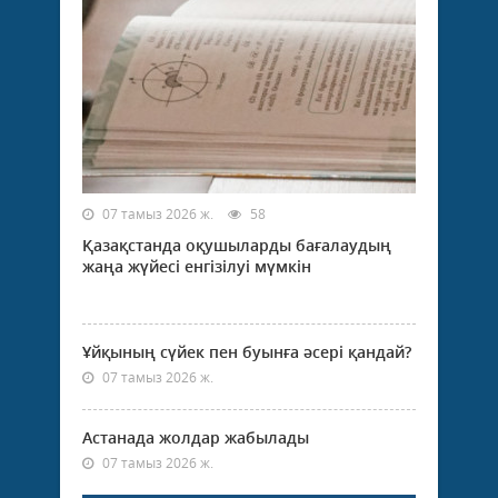
07 тамыз 2026 ж.
58
Қазақстанда оқушыларды бағалаудың
жаңа жүйесі енгізілуі мүмкін
Ұйқының сүйек пен буынға әсері қандай?
07 тамыз 2026 ж.
Астанада жолдар жабылады
07 тамыз 2026 ж.