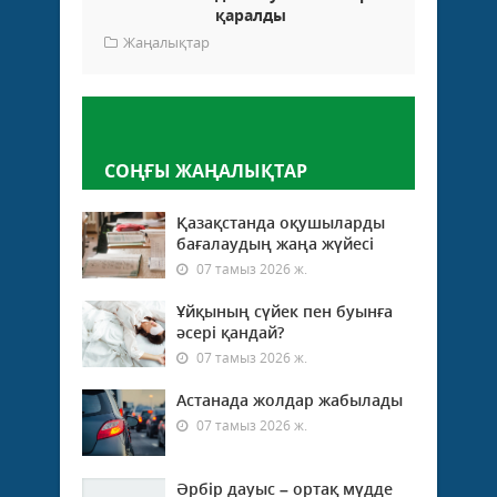
қаралды
Жаңалықтар
Пікір қалдыру
СОҢҒЫ ЖАҢАЛЫҚТАР
Қазақстанда оқушыларды
бағалаудың жаңа жүйесі
07 тамыз 2026 ж.
Ұйқының сүйек пен буынға
әсері қандай?
07 тамыз 2026 ж.
Астанада жолдар жабылады
07 тамыз 2026 ж.
Әрбір дауыс – ортақ мүдде