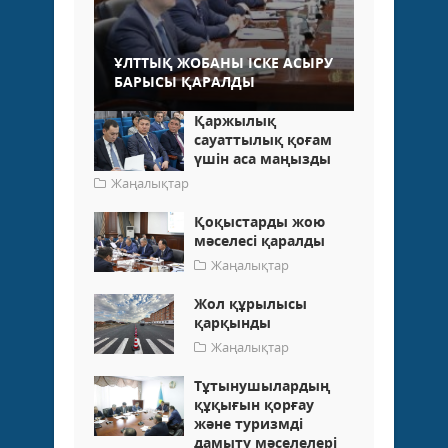
ҰЛТТЫҚ ЖОБАНЫ ІСКЕ АСЫРУ
БАРЫСЫ ҚАРАЛДЫ
Қаржылық
сауаттылық қоғам
үшін аса маңызды
Жаңалықтар
Қоқыстарды жою
мәселесі қаралды
Жаңалықтар
Жол құрылысы
қарқынды
Жаңалықтар
Тұтынушылардың
құқығын қорғау
және туризмді
дамыту мәселелері