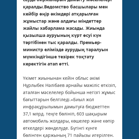
қаралды.Ведомство басшылары мен
кейбір өңір әкімдері атқарылған
жұмыстар және алдағы міндеттер
жайлы хабарлама жасады. Жиында
қызылша ауруының күрт өсуі күн
тәртібінен тыс қаралды. Премьер-
министр елімізде аурудың таралуын
мүмкіндігінше тезірек тоқтату
керектігін атап өтті.
Үкімет жиынынан кейін облыс әкімі
Нұрлыбек Нәлібаев арнайы мәжіліс өткізіп,
аталған мәселелер бойынша негізгі жұмыс
бағыттарын белгіледі.«Биыл жол
инфрақұрылымын дамытуға бюджеттен
37,1 млрд. теңге бөлініп, 603 шақырым
автомобиль жолдары, көшелер және көпір
өткелдері жөнделуде. Бүгінгі күнге
бөлінген қаржының 71 пайызы игерілген.