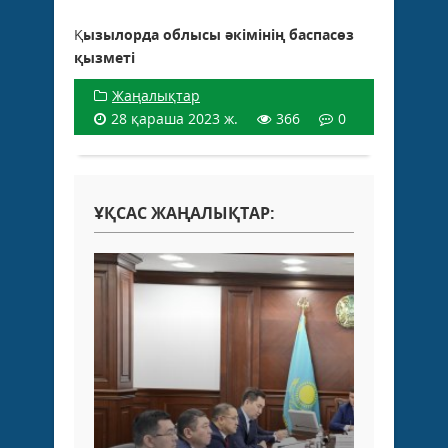
Қ
ызылорда облысы әкімінің баспасөз
қызметі
Жаңалықтар
28 қараша 2023 ж.
366
0
ҰҚСАС ЖАҢАЛЫҚТАР: