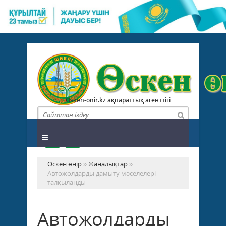
Osken-onir.kz ақпараттық агенттігі
Өскен өңір
»
Жаңалықтар
»
Автожолдарды дамыту мәселелері
талқыланды
Автожолдарды