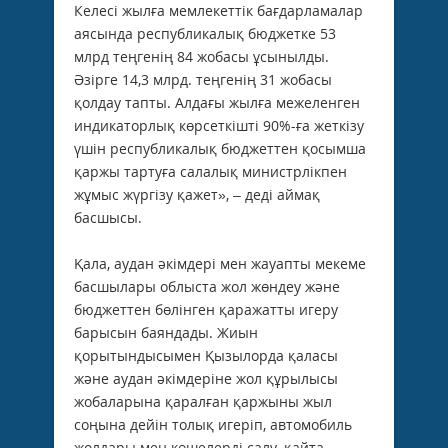
Келесі жылға мемлекеттік бағдарламалар
аясында республикалық бюджетке 53
млрд теңгенің 84 жобасы ұсынылды.
Әзірге 14,3 млрд. теңгенің 31 жобасы
қолдау тапты. Алдағы жылға межеленген
индикаторлық көрсеткішті 90%-ға жеткізу
үшін республикалық бюджеттен қосымша
қаржы тартуға салалық министрлікпен
жұмыс жүргізу қажет», – деді аймақ
басшысы.
Қала, аудан әкімдері мен жауапты мекеме
басшылары облыста жол жөндеу және
бюджеттен бөлінген қаражатты игеру
барысын баяндады. Жиын
қорытындысымен Қызылорда қаласы
және аудан әкімдеріне жол құрылысы
жобаларына қаралған қаржыны жыл
соңына дейін толық игеріп, автомобиль
жолдары мен көшелерді салу, қайта