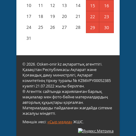
10
11
12
13
14
15
16
17
18
19
20
21
22
23
24
25
26
27
28
29
30
31
© 2026. Osken-onir.kz ақпараттық агенттігі.
Қазақстан Республикасы Ақпарат және
Қоғамдық даму министрлігі, Ақпарат
комитетінің тіркеу туралы № KZ66VPY00052385
куәлігі 21.07.2022 жылы берілген.
® Агенттік сайтында жарияланған барлық
мақалалар мен фото-бейне материалдардың
авторлық құқықтары қорғалған.
Материалдарды пайдаланған жағдайда сілтеме
жасалуы міндетті.
Меншік иесі:
«Сыр медиа»
ЖШС.