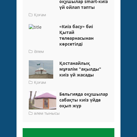
оқушылар smart-киіз
үй ойлап тапты
Қоғам
«Киіз басу» биі
Қытай
телеарнасынан
көрсетілді
Әлем
Қостанайлық
мұғалім "ақылды"
киіз үй жасады
Қоғам
Бельгияда оқушылар
сабақты киіз үйде
оқып жүр
әлем тынысы
Пікір қалдыру