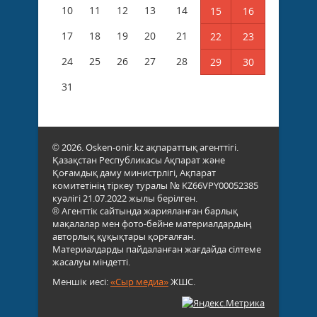
10
11
12
13
14
15
16
17
18
19
20
21
22
23
24
25
26
27
28
29
30
31
© 2026. Osken-onir.kz ақпараттық агенттігі.
Қазақстан Республикасы Ақпарат және
Қоғамдық даму министрлігі, Ақпарат
комитетінің тіркеу туралы № KZ66VPY00052385
куәлігі 21.07.2022 жылы берілген.
® Агенттік сайтында жарияланған барлық
мақалалар мен фото-бейне материалдардың
авторлық құқықтары қорғалған.
Материалдарды пайдаланған жағдайда сілтеме
жасалуы міндетті.
Меншік иесі:
«Сыр медиа»
ЖШС.