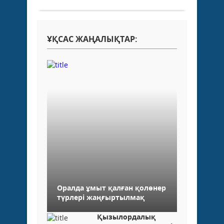
ҰҚСАС ЖАҢАЛЫҚТАР:
Оралда ұмыт қалған қолөнер
түрлері жаңғыртылмақ
Қызылордалық