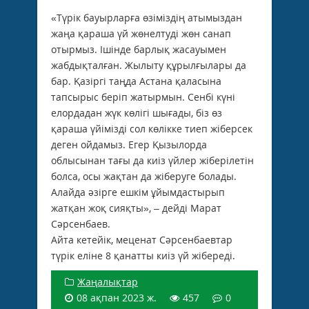
«Түрік бауырларға өзіміздің атымыздан
жаңа қараша үй жөнелтуді жөн санап
отырмыз. Ішінде барлық жасауымен
жабдықталған. Жылыту құрылғылары да
бар. Қазіргі таңда Астана қаласына
тапсырыс беріп жатырмын. Сенбі күні
елордадан жүк көлігі шығады, біз өз
қараша үйімізді сол көлікке тиеп жіберсек
деген ойдамыз. Егер Қызылорда
облысынан тағы да киіз үйлер жіберілетін
болса, осы жақтан да жіберуге болады.
Алайда әзірге ешкім ұйымдастырып
жатқан жоқ сияқты», – дейді Марат
Сәрсенбаев.
Айта кетейік, меценат Сәрсенбаевтар
түрік еліне 8 қанатты киіз үй жібереді.
Жаңалықтар
08 ақпан 2023 ж.
457
0