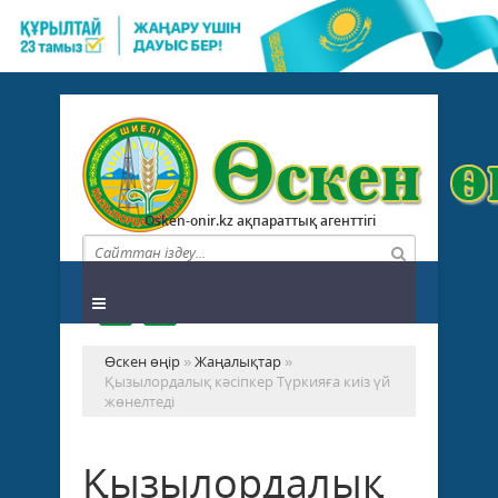
Osken-onir.kz ақпараттық агенттігі
Өскен өңір
»
Жаңалықтар
»
Қызылордалық кәсіпкер Түркияға киіз үй
жөнелтеді
Қызылордалық