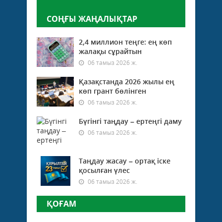
СОҢҒЫ ЖАҢАЛЫҚТАР
2,4 миллион теңге: ең көп
жалақы сұрайтын
06 тамыз 2026 ж.
Қазақстанда 2026 жылы ең
көп грант бөлінген
06 тамыз 2026 ж.
Бүгінгі таңдау – ертеңгі даму
06 тамыз 2026 ж.
Таңдау жасау – ортақ іске
қосылған үлес
06 тамыз 2026 ж.
ҚОҒАМ