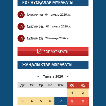
PDF НҰСҚАЛАР МҰРАҒАТЫ
04 тамыз 2026 ж.
№58 (9425)
01 тамыз 2026 ж.
№57 (9424).
28 шілде 2026 ж.
№56 (9423)
PDF МҰРАҒАТЫ
ЖАҢАЛЫҚТАР МҰРАҒАТЫ
«
Тамыз 2026 »
Дс
Сс
Ср
Бс
Жм
Сб
Жс
1
2
3
4
5
6
7
8
9