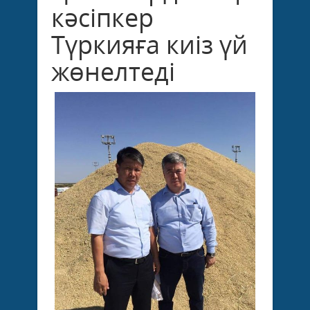
кәсіпкер
Түркияға киіз үй
жөнелтеді