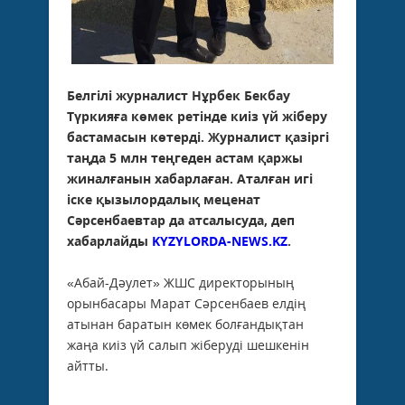
Белгілі журналист Нұрбек Бекбау
Түркияға көмек ретінде киіз үй жіберу
бастамасын көтерді. Журналист қазіргі
таңда 5 млн теңгеден астам қаржы
жиналғанын хабарлаған. Аталған игі
іске қызылордалық меценат
Сәрсенбаевтар да атсалысуда, деп
хабарлайды
KYZYLORDA-NEWS.KZ
.
«Абай-Дәулет» ЖШС директорының
орынбасары Марат Сәрсенбаев елдің
атынан баратын көмек болғандықтан
жаңа киіз үй салып жіберуді шешкенін
айтты.