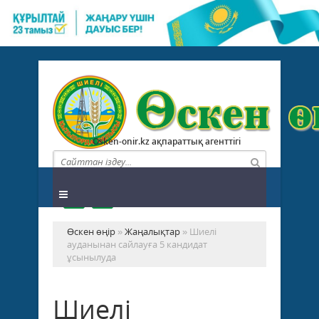
Osken-onir.kz ақпараттық агенттігі
Өскен өңір
»
Жаңалықтар
» Шиелі
ауданынан сайлауға 5 кандидат
ұсынылуда
Шиелі