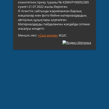
комитетінің тіркеу туралы № KZ66VPY00052385
куәлігі 21.07.2022 жылы берілген.
® Агенттік сайтында жарияланған барлық
мақалалар мен фото-бейне материалдардың
авторлық құқықтары қорғалған.
Материалдарды пайдаланған жағдайда сілтеме
жасалуы міндетті.
Меншік иесі:
«Сыр медиа»
ЖШС.