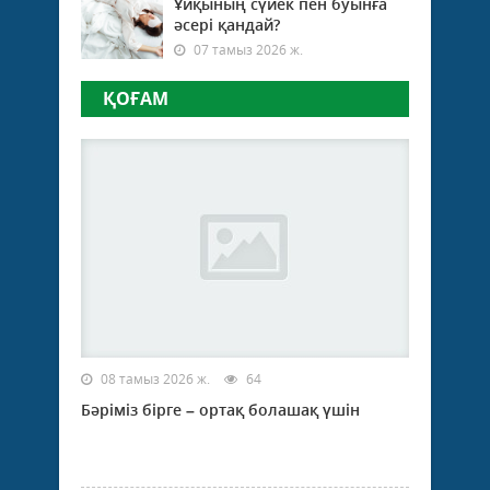
Ұйқының сүйек пен буынға
әсері қандай?
07 тамыз 2026 ж.
ҚОҒАМ
08 тамыз 2026 ж.
64
Бәріміз бірге – ортақ болашақ үшін