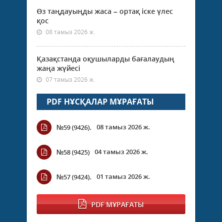
Өз таңдауыңды жаса – ортақ іске үлес
қос
08 тамыз 2026 ж.
Қазақстанда оқушыларды бағалаудың
жаңа жүйесі
07 тамыз 2026 ж.
PDF НҰСҚАЛАР МҰРАҒАТЫ
08 тамыз 2026 ж.
№59 (9426).
04 тамыз 2026 ж.
№58 (9425)
01 тамыз 2026 ж.
№57 (9424).
PDF МҰРАҒАТЫ