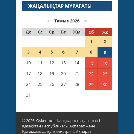
ЖАҢАЛЫҚТАР МҰРАҒАТЫ
«
Тамыз 2026 »
Дс
Сс
Ср
Бс
Жм
Сб
Жс
1
2
3
4
5
6
7
8
9
10
11
12
13
14
15
16
17
18
19
20
21
22
23
24
25
26
27
28
29
30
31
© 2026. Osken-onir.kz ақпараттық агенттігі.
Қазақстан Республикасы Ақпарат және
Қоғамдық даму министрлігі, Ақпарат