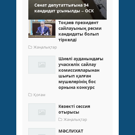
Сенат депутаттығына 94
кандидат ұсынылды – ОСК
Тоқаев президент
сайлауының ресми
кандидаты болып
тіркелді
Жаңалықтар
Шиелі ауданындағы
учаскелік сайлау
комиссияларынан
шығып қалған
мүшелерінің бос
орнына конкурс
Қоғам
Кезекті сессия
отырысы
Жаңалықтар
МӘСЛИХАТ