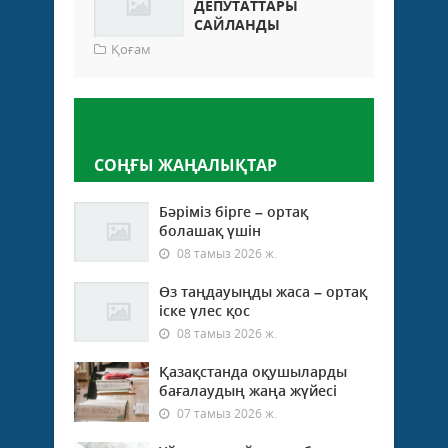
ДЕПУТАТТАРЫ
САЙЛАНДЫ
Қоғам
Пікір қалдыру
СОҢҒЫ ЖАҢАЛЫҚТАР
Бәріміз бірге – ортақ
болашақ үшін
08 тамыз 2026 ж.
Өз таңдауыңды жаса – ортақ
іске үлес қос
08 тамыз 2026 ж.
Қазақстанда оқушыларды
бағалаудың жаңа жүйесі
07 тамыз 2026 ж.