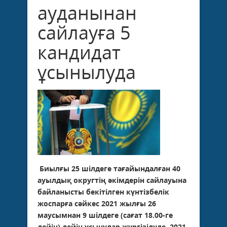
ауданынан
сайлауға 5
кандидат
ұсынылуда
Биылғы 25 шілдеге тағайындалған 40
ауылдық округтің әкімдерін сайлауына
байланысты бекітілген күнтізбелік
жоспарға сәйкес 2021 жылғы 26
маусымнан 9 шілдеге (сағат 18.00-ге
дейін) дейін ұсынулар жүргізілуде. 2021