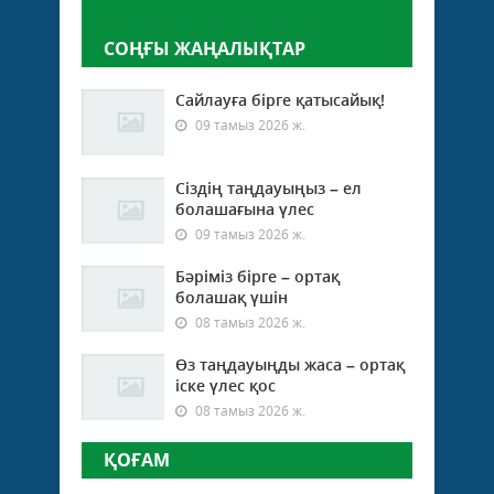
СОҢҒЫ ЖАҢАЛЫҚТАР
Сайлауға бірге қатысайық!
09 тамыз 2026 ж.
Сіздің таңдауыңыз – ел
болашағына үлес
09 тамыз 2026 ж.
Бәріміз бірге – ортақ
болашақ үшін
08 тамыз 2026 ж.
Өз таңдауыңды жаса – ортақ
іске үлес қос
08 тамыз 2026 ж.
ҚОҒАМ