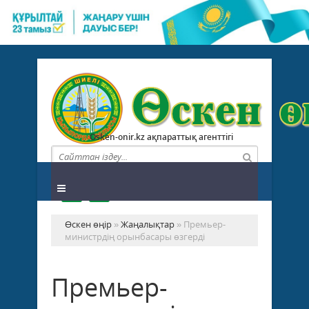
Osken-onir.kz ақпараттық агенттігі
Өскен өңір
»
Жаңалықтар
» Премьер-
министрдің орынбасары өзгерді
Премьер-