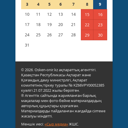
3
4
5
6
7
8
9
10
11
12
13
14
15
16
17
18
19
20
21
22
23
24
25
26
27
28
29
30
31
© 2026. Osken-onir.kz ақпараттық агенттігі.
Қазақстан Республикасы Ақпарат және
Қоғамдық даму министрлігі, Ақпарат
комитетінің тіркеу туралы № KZ66VPY00052385
куәлігі 21.07.2022 жылы берілген.
® Агенттік сайтында жарияланған барлық
мақалалар мен фото-бейне материалдардың
авторлық құқықтары қорғалған.
Материалдарды пайдаланған жағдайда сілтеме
жасалуы міндетті.
Меншік иесі:
«Сыр медиа»
ЖШС.