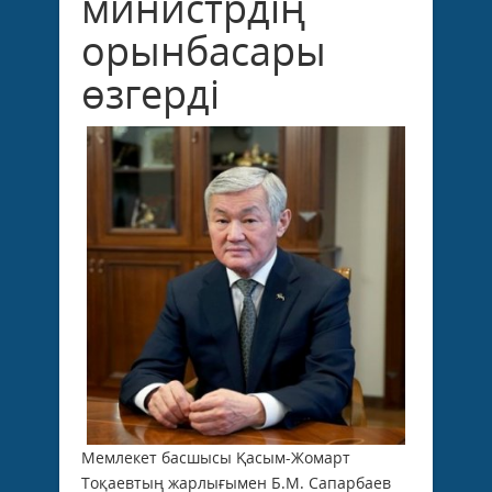
министрдің
орынбасары
өзгерді
Мемлекет басшысы Қасым-Жомарт
Тоқаевтың жарлығымен Б.М. Сапарбаев