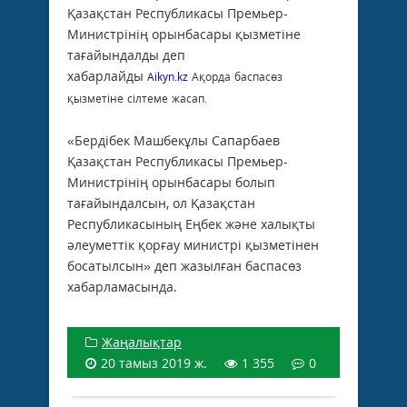
Қазақстан Республикасы Премьер-
Министрінің орынбасары қызметіне
тағайындалды деп
хабарлайды
Aikyn.kz
Ақорда баспасөз
қызметіне сілтеме жасап.
«Бердібек Машбекұлы Сапарбаев
Қазақстан Республикасы Премьер-
Министрінің орынбасары болып
тағайындалсын, ол Қазақстан
Республикасының Еңбек және халықты
әлеуметтік қорғау министрі қызметінен
босатылсын» деп жазылған баспасөз
хабарламасында.
Жаңалықтар
20 тамыз 2019 ж.
1 355
0