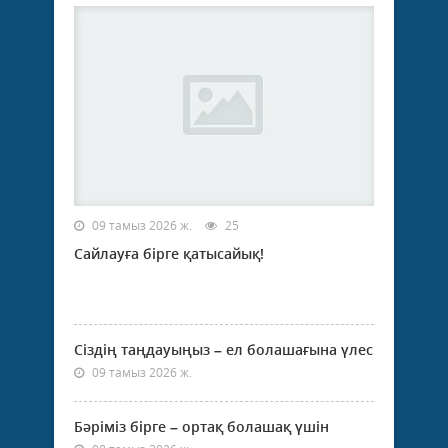
09 тамыз 2026 ж.
25
Сайлауға бірге қатысайық!
Сіздің таңдауыңыз – ел болашағына үлес
09 тамыз 2026 ж.
Бәріміз бірге – ортақ болашақ үшін