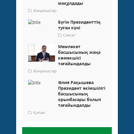
мақұлдады
Жаңалықтар
Бүгін Президенттің
туған күні
Саясат
Мемлекет
басшысының жаңа
көмекшісі
тағайындалды
Жаңалықтар
Әлия Рақышева
Президент әкімшілігі
басшысының
орынбасары болып
тағайындалды
Қоғам
Пікір қалдыру